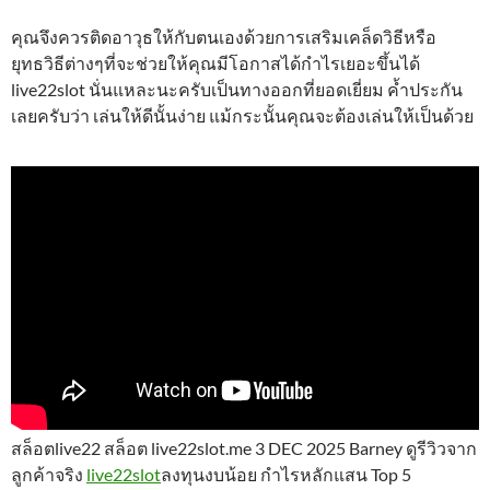
คุณจึงควรติดอาวุธให้กับตนเองด้วยการเสริมเคล็ดวิธีหรือ
ยุทธวิธีต่างๆที่จะช่วยให้คุณมีโอกาสได้กำไรเยอะขึ้นได้
live22slot นั่นแหละนะครับเป็นทางออกที่ยอดเยี่ยม ค้ำประกัน
เลยครับว่า เล่นให้ดีนั้นง่าย แม้กระนั้นคุณจะต้องเล่นให้เป็นด้วย
สล็อตlive22 สล็อต live22slot.me 3 DEC 2025 Barney ดูรีวิวจาก
ลูกค้าจริง
live22slot
ลงทุนงบน้อย กำไรหลักแสน Top 5