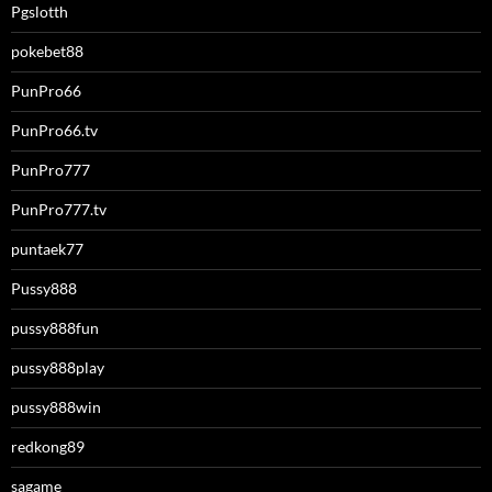
Pgslotth
pokebet88
PunPro66
PunPro66.tv
PunPro777
PunPro777.tv
puntaek77
Pussy888
pussy888fun
pussy888play
pussy888win
redkong89
sagame