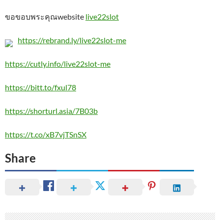
ขอขอบพระคุณwebsite
live22slot
https://rebrand.ly/live22slot-me
https://cutly.info/live22slot-me
https://bitt.to/fxul78
https://shorturl.asia/7B03b
https://t.co/xB7vjTSnSX
Share