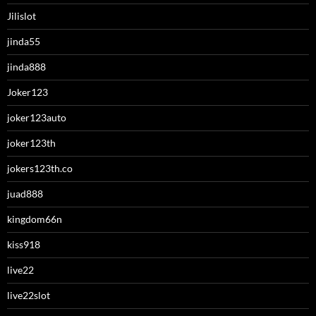
Jilislot
jinda55
jinda888
Joker123
joker123auto
joker123th
jokers123th.co
juad888
kingdom66n
kiss918
live22
live22slot