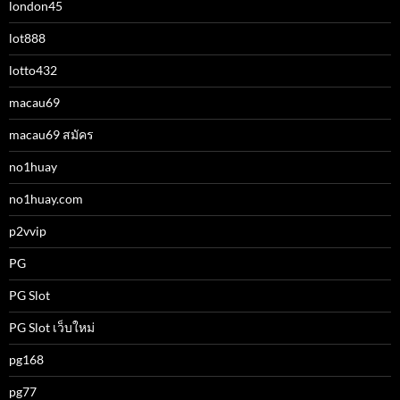
london45
lot888
lotto432
macau69
macau69 สมัคร
no1huay
no1huay.com
p2vvip
PG
PG Slot
PG Slot เว็บใหม่
pg168
pg77