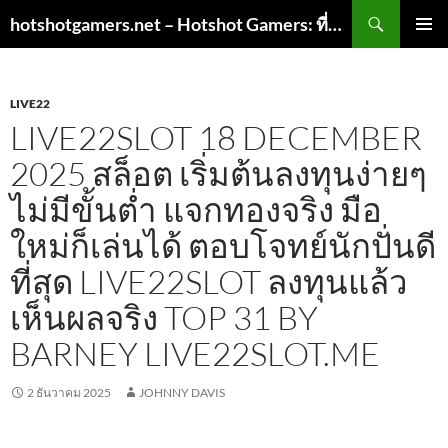
ค้นหา
hotshotgamers.net – Hotshot Gamers: ที่จะเป็นหนึ่งในนักเล่นเกมที่เหนือชั้น
ข้าม
เมนูหลัก
ไป
ยัง
เนื้อหา
LIVE22
LIVE22SLOT 18 DECEMBER
2025 สล็อต เริ่มต้นลงทุนง่ายๆ
ไม่มีขั้นต่ำ แจกทองจริง มือ
ใหม่ก็เล่นได้ ตอบโจทย์นักปั่นดี
ที่สุด LIVE22SLOT ลงทุนแล้ว
เห็นผลจริง TOP 31 BY
BARNEY LIVE22SLOT.ME
2 ธันวาคม 2025
JOHNNY DAVIS