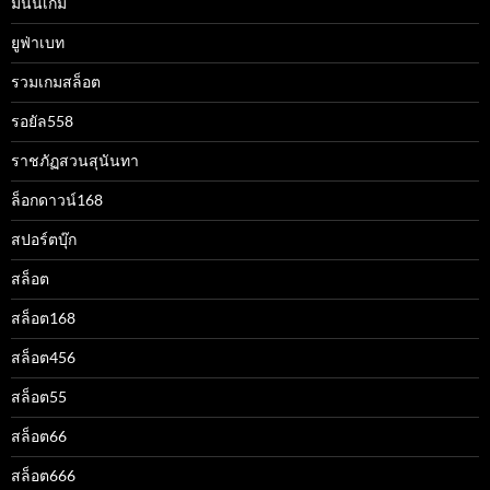
มันนี่เกม
ยูฟ่าเบท
รวมเกมสล็อต
รอยัล558
ราชภัฏสวนสุนันทา
ล็อกดาวน์168
สปอร์ตบุ๊ก
สล็อต
สล็อต168
สล็อต456
สล็อต55
สล็อต66
สล็อต666