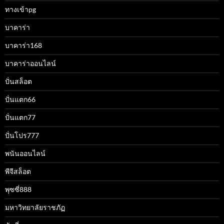
ทางเข้าpg
บาคาร่า
บาคาร่า168
บาคาร่าออนไลน์
ปั่นสล็อต
ปั่นแตก66
ปั่นแตก77
ปั่นโปร777
พนันออนไลน์
พีจีสล็อต
พุซซี่888
มหาวิทยาลัยราชภัฏ