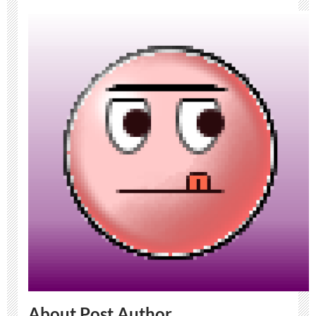
About Post Author