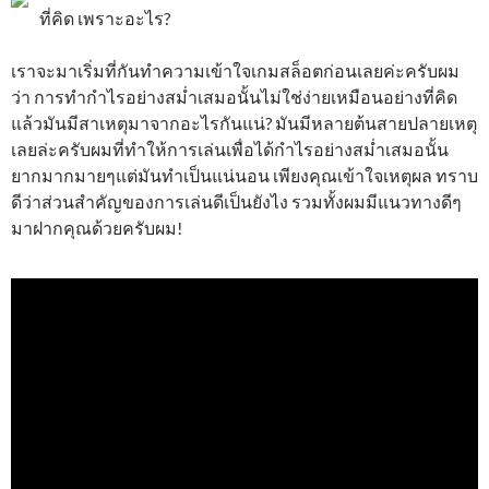
ที่คิด เพราะอะไร?
เราจะมาเริ่มที่กันทำความเข้าใจเกมสล็อตก่อนเลยค่ะครับผม
ว่า การทำกำไรอย่างสม่ำเสมอนั้นไม่ใช่ง่ายเหมือนอย่างที่คิด
แล้วมันมีสาเหตุมาจากอะไรกันแน่? มันมีหลายต้นสายปลายเหตุ
เลยล่ะครับผมที่ทำให้การเล่นเพื่อได้กำไรอย่างสม่ำเสมอนั้น
ยากมากมายๆแต่มันทำเป็นแน่นอน เพียงคุณเข้าใจเหตุผล ทราบ
ดีว่าส่วนสำคัญของการเล่นดีเป็นยังไง รวมทั้งผมมีแนวทางดีๆ
มาฝากคุณด้วยครับผม!