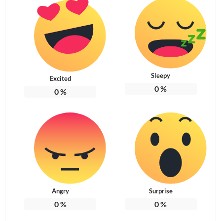
Sleepy
Excited
0
%
0
%
Angry
Surprise
0
%
0
%