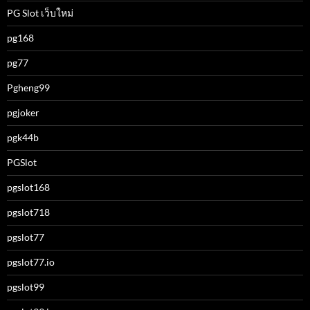
PG Slot เว็บใหม่
pg168
pg77
Pgheng99
pgjoker
pgk44b
PGSlot
pgslot168
pgslot718
pgslot77
pgslot77.io
pgslot99