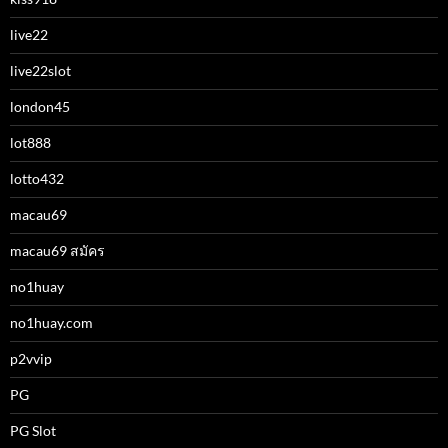
live22
live22slot
london45
lot888
lotto432
macau69
macau69 สมัคร
no1huay
no1huay.com
p2vvip
PG
PG Slot