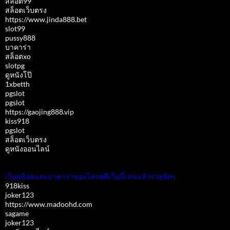
สล็อต99
สล็อตเว็บตรง
https://www.jinda888.bet
slot99
pussy888
บาคาร่า
สล็อตxo
slotpg
ดูหนังโป๊
1xbetth
pgslot
pgslot
https://gaojing888.vip
kiss918
pgslot
สล็อตเว็บตรง
ดูหนังออนไลน์
เว็บสล็อตและบาคาร่าของโครตดีเว็บนี้เล่นแล้วรวยจัดๆ
918kiss
joker123
https://www.madoohd.com
sagame
joker123