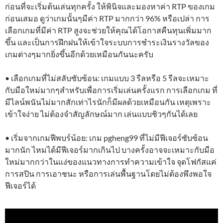
ก่อนที่จะเริ่มต้นเล่นทุกครั้ง ให้พินิจและมองหาค่า RTP ของเกม
ก่อนเสมอ ดูว่าเกมนั้นๆมีค่า RTP มากกว่า 96% หรือเปล่า การ
เลือกเกมที่มีค่า RTP สูงจะช่วยให้คุณได้โอกาสคืนทุนเพิ่มมาก
ขึ้น และเป็นการฝึกฝนให้เข้าใจระบบการชำระเงินรางวัลของ
เกมต่างๆมากยิ่งขึ้นอีกด้วยเหมือนกันนะครับ
• เลือกเกมที่ไม่สลับซับซ้อน: เกมแบบ 3 รีลหรือ 5 รีลจะเหมาะ
กับมือใหม่มากๆสำหรับเพื่อการเริ่มเล่นครั้งแรก การเลือกเกม ที่
มีไลน์พนันไม่มากสักเท่าไรนักก็มีผลด้วยเหมือนกัน เหตุเพราะ
เข้าใจง่าย ไม่ต้องจำสัญลักษณ์มาก เล่นแบบชิวๆกันได้เลย
• เริ่มจากเกมฟีพบร์น้อย: เกม pgheng99 ที่ไม่มีฟีเจอร์ซับซ้อน
มากนัก ไหมได้มีฟีเจอร์มากเกินไป บางครั้งอาจจะเหมาะกับมือ
ใหม่มากกว่าในแง่ของแนวทางการทำความเข้าใจ จุดโฟกัสแค่
การสปิน การเอาชนะ หรือการเล่นพื้นฐานโดยไม่ต้องพึงพอใจ
ฟีเจอร์ได้