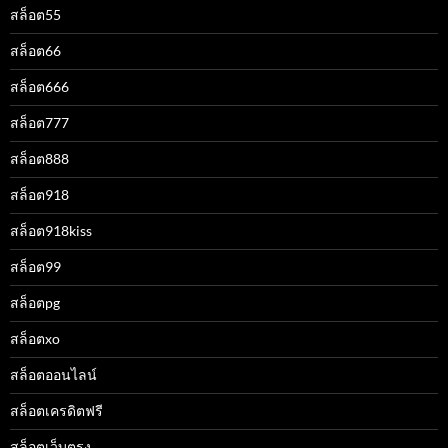
สล็อต55
สล็อต66
สล็อต666
สล็อต777
สล็อต888
สล็อต918
สล็อต918kiss
สล็อต99
สล็อตpg
สล็อตxo
สล็อตออนไลน์
สล็อตเครดิตฟรี
สล็อตเว็บตรง