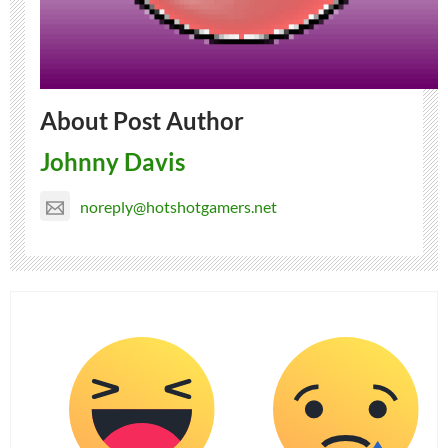
About Post Author
Johnny Davis
noreply@hotshotgamers.net