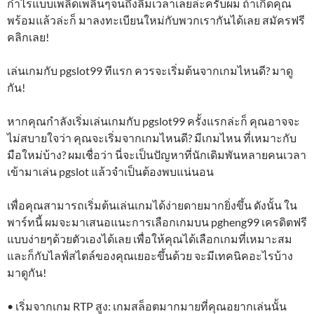
กำไรแบบเพลิดเพลินๆจนถึงลืมเวลาเลยล่ะครับผม ถ้าเกิดคุณ
พร้อมแล้วล่ะก็ มาลงทะเบียนใหม่กับพวกเรากันได้เลย สมัครฟรี
คลิกเลย!
เล่นเกมกับ pgslot99 ทีแรก ควรจะเริ่มต้นจากเกมไหนดี? มาดู
กัน!
หากคุณกำลังเริ่มเล่นเกมกับ pgslot99 ครั้งแรกล่ะก็ คุณอาจจะ
ไม่สบายใจว่า คุณจะเริ่มจากเกมไหนดี? มีเกมไหน ที่เหมาะกับ
มือใหม่บ้าง? ผมเชื่อว่า นี่จะเป็นปัญหาที่นักเดิมพันหลายคนเวลา
เข้ามาเล่น pgslot แล้วจำเป็นต้องพบแน่นอน
เพื่อคุณสามารถเริ่มต้นเล่นเกมได้ง่ายดายมากยิ่งขึ้น ดังนั้น ใน
พาร์ทนี้ ผมจะมาเสนอแนะการเลือกเกมบน pgheng99 เครดิตฟรี
แบบง่ายๆด้วยตัวเองได้เลย เพื่อให้คุณได้เลือกเกมที่เหมาะสม
และก็กับไลฟ์สไตล์ของคุณเยอะขึ้นด้วย จะมีเทคนิคอะไรบ้าง
มาดูกัน!
• เริ่มจากเกม RTP สูง: เกมสล็อตมากมายที่คุณอยากเล่นนั้น