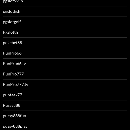
pgslot99.in
pgslotfish
pgslotgolf
Pgslotth
pokebet88
PunPro66
PunPro66.tv
PunPro777
PunPro777.tv
puntaek77
Pussy888
pussy888fun
pussy888play