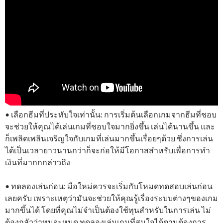
• เลือกธีมที่ประทับใจเท่านั้น: การเริ่มต้นเลือกเกมจากธีมที่ชอบ
จะช่วยให้คุณได้เล่นเกมที่ชอบใจมากยิ่งขึ้น เล่นได้นานขึ้น และ
ก็เพลิดเพลินเจริญใจกับเกมที่เล่นมากขึ้นเรื่อยๆด้วย ซึ่งการเล่น
ได้เป็นเวลายาวนานกว่าก็จะก่อให้มีโอกาสสำหรับเพื่อการทำ
เงินที่มากกกล่าวถึง
• ทดลองเล่นก่อน: มือใหม่ควรจะเริ่มกับโหมดทดสอบเล่นก่อน
เลยครับ เพราะเหตุว่ามันจะช่วยให้คุณรู้เรื่องระบบต่างๆของเกม
มากขึ้นได้ โดยที่คุณไม่จำเป็นต้องใช้ทุนสำหรับในการเล่น ไม่
ต้องกลัวว่าทุนจะหมด ทดลองเล่นเกมที่สนใจได้ตามต้องการ