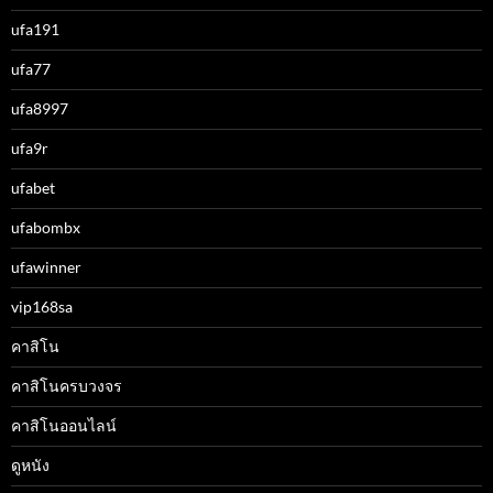
ufa191
ufa77
ufa8997
ufa9r
ufabet
ufabombx
ufawinner
vip168sa
คาสิโน
คาสิโนครบวงจร
คาสิโนออนไลน์
ดูหนัง