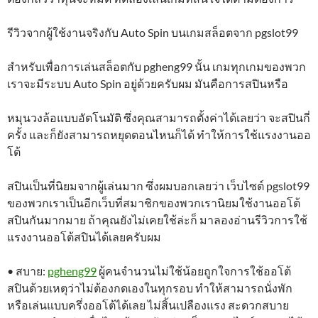
รีวิวจากผู้ใช้งานจริงกับ Auto Spin บนเกมสล็อตจาก pgslot99
สำหรับเพื่อการเล่นสล็อตกับ pgheng99 นั้น เกมทุกเกมของพวก
เราจะมีระบบ Auto Spin อยู่ด้วยครับผม มันคือการสปินหรือ
หมุนวงล้อแบบอัตโนมัติ ซึ่งคุณสามารถตั้งค่าได้เลยว่า จะสปินกี่
ครั้ง และก็ยังสามารถหยุดตอนไหนก็ได้ ทำให้การใช้แรงงานออ
โต้
สปินเป็นที่นิยมจากผู้เล่นมาก ซึ่งผมบอกเลยว่า เว็บไซต์ pgslot99
ของพวกเราเป็นอีกเว็บที่สมาชิกของพวกเรานิยมใช้งานออโต้
สปินกันมากมาย ถ้าคุณยังไม่เคยใช้ล่ะก็ มาลองอ่านรีวิวการใช้
แรงงานออโต้สปินได้เลยครับผม
• สบาย:
pgheng99
ผู้คนจำนวนไม่ใช้น้อยถูกใจการใช้ออโต้
สปินด้วยเหตุว่าไม่ต้องกดเองในทุกรอบ ทำให้สามารถนั่งพัก
หรือเล่นแบบครึ่งออโต้ได้เลย ไม่สิ้นเปลืองแรง สะดวกสบาย