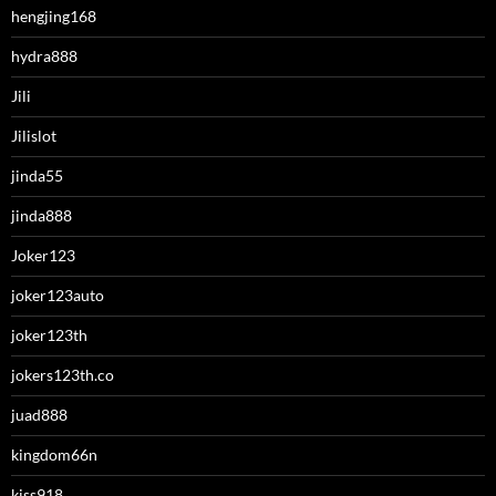
hengjing168
hydra888
Jili
Jilislot
jinda55
jinda888
Joker123
joker123auto
joker123th
jokers123th.co
juad888
kingdom66n
kiss918