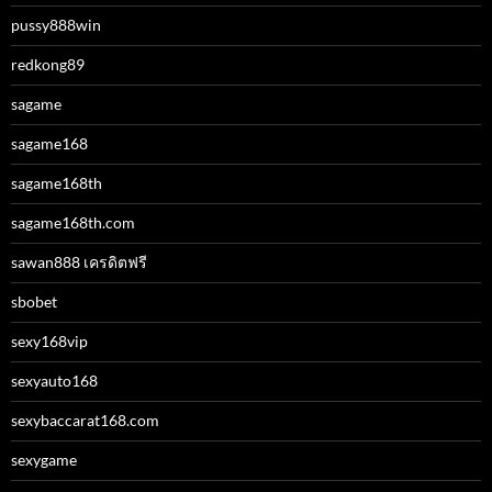
pussy888win
redkong89
sagame
sagame168
sagame168th
sagame168th.com
sawan888 เครดิตฟรี
sbobet
sexy168vip
sexyauto168
sexybaccarat168.com
sexygame