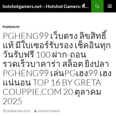
ค้นหา
hotshotgamers.net – Hotshot Gamers: ที่จะเป็นหนึ่งในนักเล่นเกมที่เหนือชั้น
ข้าม
เมนูหลัก
ไป
ยัง
เนื้อหา
PGHENG99
PGHENG99 เว็บตรง ลิขสิทธิ์
แท้ มีใบเซอร์รับรอง เช็คอินทุก
วันรับฟรี 100 ฝาก-ถอน
รวดเร็วบาคาร่า สล็อต ยิงปลา
PGHENG99 เล่นPGเฮง99 เฮง
แน่นอน TOP 16 BY GRETA
COUPPIE.COM 20 ตุลาคม
2025
26 สิงหาคม 2025
JOHNNY DAVIS