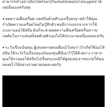
สามารถทำอย่างอื่นไปพร้อมๆกับเล่นสล็อตออนไลน์ pgslot ได้
เลยนั่นเองครับผม
• ลดความตึงเครียด: กดสปินด้วยตัวเองเรื่อยๆอาจทำให้คุณ
กำเนิดความเครียดโดยไม่รู้สึกตัว พอมีการเบรกจากการใช้
แรงงานออโต้สปิน มันก็จะช่วยลดความตึงเครียดหรือความ
กดดันในการเล่นสล็อตด้วยตัวเองไปได้ประมาณหนึ่งเลยล่ะครับ
• ระวังเรื่องเงินทุน: ผู้เล่นหลายคนเตือนไว้เลยว่า ถ้าเกิดใช้ออโต้
สปิน ให้ระวังในเรื่องของเงินลงทุนที่มีเอาไว้ให้ดี เพราะว่าหาก
คุณใช้งานออโต้สปินไปเรื่อยๆแบบมิได้ดูจอเลย อาจจะก่อให้ทุน
หมดเร็วได้อย่างง่ายดายเลยล่ะขอรับ