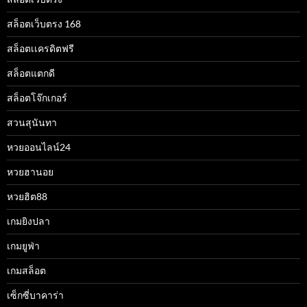
สล็อตเว็บตรง 168
สล็อตเเครดิตฟรี
สล็อตแตกดี
สล็อตโจ๊กเกอร์
สวนสุนันทา
หวยออนไลน์24
หวยฮานอย
หวยฮิต88
เกมยิงปลา
เกมยูฟ่า
เกมสล็อต
เซ็กซี่บาคาร่า