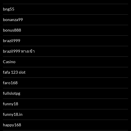
bng55
bonanza99
bonus888
brazil999
brazil999 ทางเข้า
Casino
fafa 123 slot
faro168
fullslotpg
funny18
funny18.in
happy168