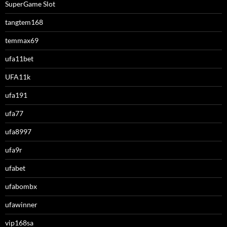
SuperGame Slot
tangtem168
temmax69
ufa11bet
UFA11k
ufa191
ufa77
ufa8997
ufa9r
ufabet
ufabombx
ufawinner
vip168sa