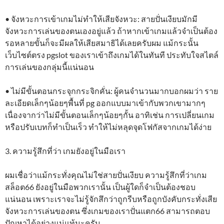
• จังหวะการเข้าเกมไม่ทำให้เสียจังหวะ: สายปั่นเงียบมักมี
จังหวะการเล่นของตนเองอยู่แล้ว ถ้าหากเข้าเกมแล้วจำเป็นต้อง
รอหลายขั้นก็จะมีผลให้เสียสมาธิได้เลยครับผม แม้กระนั้น
เว็บไซต์ตรง pgslot ของเราเข้าถึงเกมได้ในทันที ประทับใจสไตล์
การเล่นของกลุ่มนี้แน่นอน
• ไม่มีขั้นตอนกระจุกกระจิกคั่น: ผู้คนจำนวนมากบอกผมว่า ราย
ละเอียดเล็กๆน้อยๆพื้นที่ pg ออกแบบมาเข้ากับพวกเขามากๆ
เนื่องจากว่าไม่มีขั้นตอนเล็กๆน้อยๆกั้น อาทิเช่น การเปลี่ยนเกม
หรือปรับเบทก็ทำเป็นเร็ว ทำให้ไม่หลุดจุดโฟกัสจากเกมได้ง่าย
3. ความรู้สึกที่ว่า เกมยังอยู่ในมือเรา
ผมเชื่อว่าแม้กระทั่งคุณไม่ใช่สายปั่นเงียบ ความรู้สึกที่ว่าเกม
สล็อต66 ยังอยู่ในมือพวกเรานั้น เป็นผู้ใดก็จำเป็นต้องชอบ
แน่นอน เพราะเราจะไม่รู้จักสึกว่าถูกรีบหรือถูกบังคับกระทั่งเสีย
จังหวะการเล่นของตน ซึ่งเกมของเราปั่นแตก66 สามารถตอบ
ปัญหาได้อย่างแน่แท้นะครับ