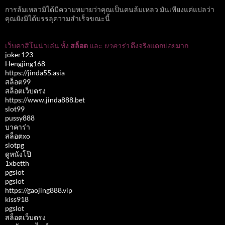
การล้มเหลวมิได้มีความหมายว่าคุณเป็นคนล้มเหลว มันเพียงแค่แปลว่า
คุณยังมิได้บรรลุความสำเร็จขณะนี้
เว็บคาสิโนน่าเล่น ทั้ง
สล็อต
และ
บาคาร่า
ตึงจริงแตกบ่อยมาก
joker123
Hengjing168
https://jinda55.asia
สล็อต99
สล็อตเว็บตรง
https://www.jinda888.bet
slot99
pussy888
บาคาร่า
สล็อตxo
slotpg
ดูหนังโป๊
1xbetth
pgslot
pgslot
https://gaojing888.vip
kiss918
pgslot
สล็อตเว็บตรง