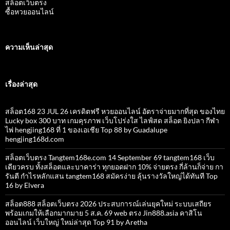
สล็อตเว็บตรง
ซื้อหวยออนไลน์
ความเห็นล่าสุด
เรื่องล่าสุด
สล็อต168 23 JUL 26 เครดิตฟรี หวยออนไลน์ อัตราจ่ายมากที่สุด ของไทย
Lucky box 300 บาท เกมคุรภาพ เว็บโปร่งใส ไลฟ์สด สล็อต ยิงปลา กีฬา
ไพ่ hengjing168 ที่ 1 ของเอเชีย Top 88 by Guadalupe
hengjing168d.com
สล็อตเว็บตรง Tangtem168e.com 14 September 69 tangtem168 เว็บ
เดียวครบ ทั้งสล็อตและบาคาร่า ทุกยอดฝาก 10% จ่ายตรง กี่ล้านก็จ่าย กา
รันตี กำไรหลักแสน tangtem168 สมัครง่าย ลุ้นรางวัลใหญ่ได้ทันที Top
16 by Elvera
สล็อต888 สล็อตเว็บตรง 2026 ประสบการณ์เล่นยุคใหม่ ระบบเสถียร
พร้อมเกมให้เลือกมากมาย 5 ส.ค. 69 web ตรง Jin888.asia คาสิโน
ออนไลน์ เว็บใหญ่ ใหม่ล่าสุด Top 91 by Aretha