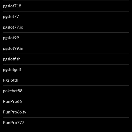
pgslot718
pgslot77
pgslot77.io
pgslot99
pgslot99.in
pgslotfish
pgslotgolf
Pgslotth
pokebet88
PunPro66
PunPro66.tv
PunPro777