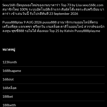
Sexy168 เปิดมุมมองใหม่ของเกมบาคาร่า Top 73 by Lisa sexy168c.com
สมาชิกใหม่ 100% ระบบอัตโนมัติเจ้าแรก สัมผัสโต๊ะสดระดับพรีเมียม บา
คาร่า เข้าเล่นวันนี้ รับโปรดีทันที 23 September 2026
Pussy888play 9 AUG 2026 pussy888 อาณาจักรเกมออนไลน์ที่ครบ
เครื่องที่สุด แจกเพชร ฟรีทุกวัน เกมสล็อต คาสิโนออนไลน์ สวรรค์ของนัก
ลงทุน พุซซี่888 รอไม่ได้ ต้องลอง Top 25 by Kelvin Pussy888play.me
หมวดหมู่
123lionth
1688sagame
168slot
168สล็อต
188bet
188betth