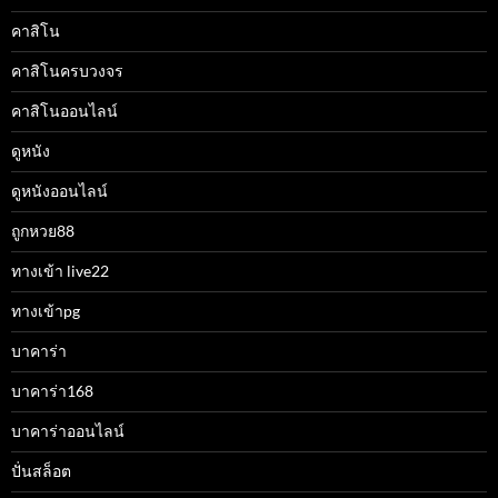
คาสิโน
คาสิโนครบวงจร
คาสิโนออนไลน์
ดูหนัง
ดูหนังออนไลน์
ถูกหวย88
ทางเข้า live22
ทางเข้าpg
บาคาร่า
บาคาร่า168
บาคาร่าออนไลน์
ปั่นสล็อต