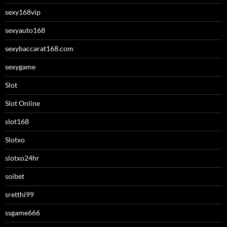
sexy168vip
sexyauto168
sexybaccarat168.com
sexygame
Slot
Slot Online
slot168
Slotxo
slotxo24hr
soibet
sretthi99
ssgame666