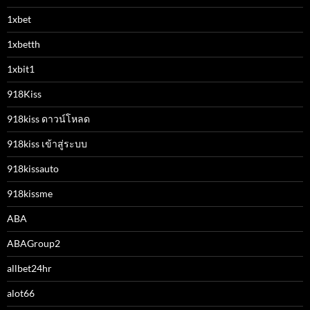
1xbet
1xbetth
1xbit1
918Kiss
918kiss ดาวน์โหลด
918kiss เข้าสู่ระบบ
918kissauto
918kissme
ABA
ABAGroup2
allbet24hr
alot66