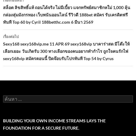
เรื่องก่อนหน้า
นำทาง
สล็อต ลิขสิทธิ์แท้ ถอนได้จริง ไม่มีเบี้ยว แจกทรัพย์สมาชิกหใม่ 1,000 ลุ้น
กล่องสุ่มมังกรทอง เว็บพนันออนไลน์ รีวิวดี 188bet สมัคร รับเครดิตฟรี
เรื่อง
ทันที Top 60 by Cyril 188betthc.com 6 มีนา 2569
เรื่องต่อไป
Sexy168 sexy168vip.me 11 APR 69 sexy168vip บาคาร่าสด มีโต๊ะให้
เลือกเยอะ วันเกิดรับ 300 ทางเลือกของคนอยากทำกำไร ถูกใจคนรักไพ่
sexy168vip สมัครตอนนี้ ปิดจ๊อบรับโปรทันที Top 54 by Cyrus
ค้นหา
สำหรับ:
BUILDING YOUR OWN INCOME STREAMS LAYS THE
FOUNDATION FOR A SECURE FUTURE.