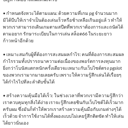
• กำหนดจังหวะได้ตามแผน: ด้วยความที่เกม pg จำนวนมาก
มิได้บีบให้เราจำเป็นต้องเล่นเร็วหรือช้าเหลือเกินอยู่แล้ ว ทำให้
พวกเราสามารถเดินเกมตามสปีดที่พวกเราต้องการและถนัดได้
ตามอยาก รักษาระเบียบในการเล่น สล็อต66 ในระยะยาว
ก้าวหน้าอีกด้วย
• เหมาะสมกับผู้ที่ต้องการสะสมผลกำไร: คนที่ต้องการสะสมผล
กำไรรวมทั้งปรารถนาความต่อเนื่องของพอร์ตการลงทุนมาก
ยิ่งกว่าโบนัสแตกหนักครั้งเดียวจะเหมาะกับเว็บไซต์ตรง pgslot
ของพวกเรามากมายเลยครับ เพราะให้ความรู้สึกเล่นได้เรื่อยๆ
ได้กำไรไปทีละลำดับขั้นได้
• สร้างความคุ้นมือได้เร็ว: ในช่วงเวลาที่พวกเรามีความรู้สึกว่า
เราควบคุมทุกสิ่งได้ง่าย เราจะรู้สึกเคยชินกับเว็บไซต์ได้เร็วมาก
ครับผม ซึ่งมันก็ทำให้พวกเราสร้างความคุ้นมือกับเกมต่างๆได้
เร็วด้วย จำการใช้งานได้ทั้งผองแบบไม่เคยรู้สึกติดขัด ทำให้เล่น
ได้ยาวนั่นเอง