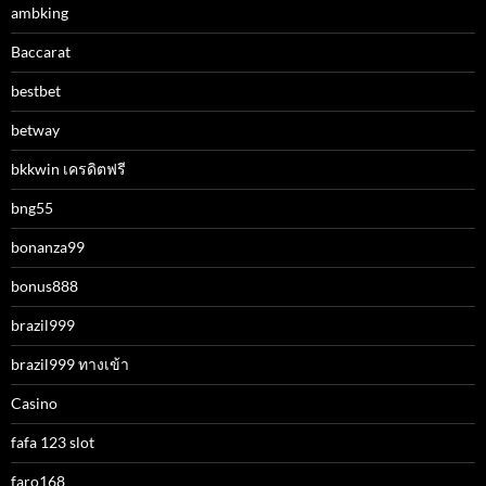
ambking
Baccarat
bestbet
betway
bkkwin เครดิตฟรี
bng55
bonanza99
bonus888
brazil999
brazil999 ทางเข้า
Casino
fafa 123 slot
faro168