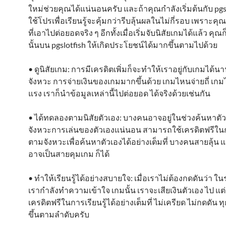
ใหม่ช่วยคุณได้แน่นอนครับ และถ้าคุณกำลังเริ่มต้นกับ pgs
ใช้โปรเพื่อเรียนรู้จะคุ้มกว่ารีบลุ้นผลในไม่กี่รอบ เพราะคุ
ที่เอาไปต่อยอดจริง ๆ อีกทั้งเมื่อเริ่มจับนิสัยเกมได้แล้ว คุณ
นั้นบน pgslotfish ให้เกิดประโยชน์ได้มากขึ้นตามไปด้วย
• ดูนิสัยเกม: การมีเครดิตเพิ่มก็จะทำให้เราอยู่กับเกมได้นาน
จังหวะ การจ่ายเงินของเกมมากขึ้นด้วย เกมไหนจ่ายถี่ เกม
แรง เราก็นำข้อมูลเหล่านี้ไปต่อยอด ได้จริงด้วยเช่นกัน
• ได้ทดลองตามนิสัยตัวเอง: บางคนอาจอยู่ในช่วงค้นหาตัวเอ
จังหวะการเล่นของตัวเองแน่นอน สามารถใช้เครดิตฟรีใน
ตามจังหวะเพื่อค้นหาตัวเองได้อย่างเต็มที่ บางคนสายลุ้น แต
อาจเป็นสายคุมเกม ก็ได้
• ทำให้เรียนรู้ได้อย่างสบายใจ: เมื่อเราไม่ต้องกดดันว่า ใน
เรากำลังทำความเข้าใจ เกมนั้น เราจะเสียเงินตัวเอง ไป แต่
เครดิตฟรีในการเรียนรู้ได้อย่างเต็มที่ ไม่เครียด ไม่กดดัน ท
ขึ้นตามลำดับครับ