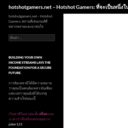
ค้นหา
hotshotgamers.net – Hotshot Gamers: ที่จะเป็นหนึ่งในน
hotshotgamers.net – Hotshot
Gamers: สถานที่เล่นเกมส์ที่
หลากหลายและน่าสนใจ
ค้นหา
สำหรับ:
BUILDING YOUR OWN
INCOME STREAMS LAYS THE
FOUNDATION FOR A SECURE
FUTURE.
การล้มเหลวมิได้มีความหมาย
ว่าคุณเป็นคนล้มเหลว มันเพียง
แค่แปลว่าคุณยังมิได้บรรลุ
ความสำเร็จขณะนี้
เว็บคาสิโนน่าเล่น ทั้ง
สล็อต
และ
บาคาร่า
ตึงจริงแตกบ่อยมาก
joker123