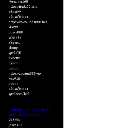
Hengjing168
https://jinda55.asia
สล็อต99
สล็อตเว็บตรง
https://www.jinda888.bet
slot99
pussy888
บาคาร่า
สล็อตxo
slotpg
ดูหนังโป๊
1xbetth
pgslot
pgslot
https://gaojing888.vip
kiss918
pgslot
สล็อตเว็บตรง
ดูหนังออนไลน์
เว็บสล็อตและบาคาร่าของโคร
ตดีเว็บนี้เล่นแล้วรวยจัดๆ
918kiss
joker123