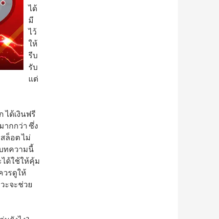
ได้
มี
ไว้
ให้
รีบ
รับ
แต่
ได้เงินฟรี
มากกว่า ซึ่ง
สล็อต ไม่
บทความนี้
ด้ใช้ให้คุ้ม
ควรดูให้
งหวะจะช่วย