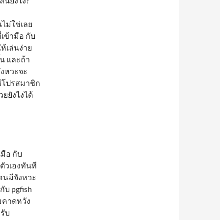
ล่นยังไง?
ไม่ใช่เลย
ข้ามือ กับ
ห้เล่นง่าย
ึ้น และถ้า
จังหวะจะ
ใช้โปรสมาชิก
วยยังไงได้
มือ กับ
ตัวเองทันที
อนมีจังหวะ
ับ pgfish
มคาดหวัง
ครับ