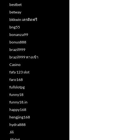
bestbet
betway
bkkwin เครดิตฟรี
bng55
bonanza99
bonus888
brazil999
brazil999 ทางเข้า
Casino
fafa 123 slot
faro168
fullslotpg
funny18
funny18.in
happy168
hengjing168
hydra888
Jili
Jilislot