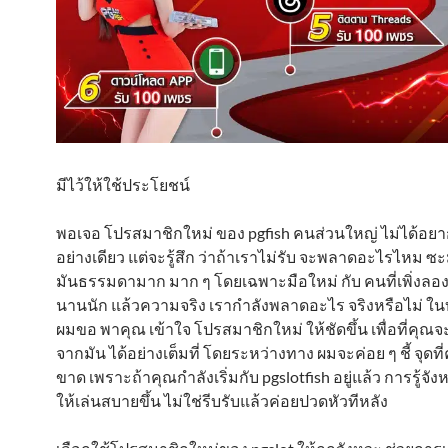
มีไว้ให้ใช้ประโยชน์
พอเจอ โปรสมาชิกใหม่ ของ pgfish คนส่วนใหญ่ ไม่ได้อยาก 
อย่างเดียว แต่จะรู้สึก ว่าถ้าเราไม่รับ จะพลาดอะไรไหม ซะ
มันธรรมดามาก มาก ๆ โดยเฉพาะมือใหม่ กับ คนที่เพิ่งลอง
นานนัก แล้วความจริง เรากำลังพลาดอะไร จริงหรือไม่ ใน
ผมขอ พาคุณ เข้าใจ โปรสมาชิกใหม่ ให้ชัดขึ้น เพื่อที่คุณจะไ
จากมัน ได้อย่างเต็มที่ โดยระหว่างทาง ผมจะค่อย ๆ ชี้ จุดที่
ขาด เพราะถ้าคุณกำลังเริ่มกับ pgslotfish อยู่แล้ว การรู้จั
ให้เล่นสบายขึ้น ไม่ใช่รีบรับแล้วค่อยปวดหัวทีหลัง