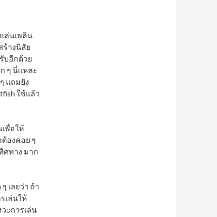
เล่นเพลิน
ร้างนิสัย
รับอีกด้วย
ก ๆ นี่แหละ
 ๆ แถมยัง
tfish ใช้แล้ว
เพื่อให้
ต้องค่อย ๆ
มีทิศทาง มาก
 เลยว่า ถ้า
รเล่นให้
งหวะการเล่น