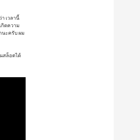
่า เวลานี้
จเกิดความ
อีกนะครับ ผม
นสล็อตได้