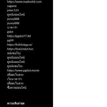
https://www.madoohd.com
sagame
joker123
ดูหนังออนไลน์
pussy888
pussy888
บาคาร่า
gslot
https://pgslot77.ltd
pg99
https://fullslotpg.us/
https://live22slot.fun
หนังชนโรง
ดูหนังออนไลน์
ดูหนังออนไลน์
ดูหนังชนโรง
https://www.pgslot.movie
สล็อตเว็บตรง
เว็บบาคาร่า
สล็อตเว็บตรง
ซื้อหวยออนไลน์
ความเห็นล่าสุด