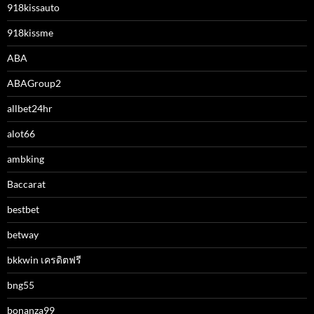
918kissauto
918kissme
ABA
ABAGroup2
allbet24hr
alot66
ambking
Baccarat
bestbet
betway
bkkwin เครดิตฟรี
bng55
bonanza99