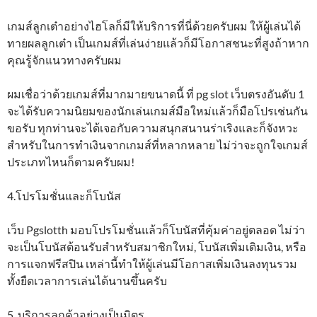
เกมส์ลูกเต๋าอย่างไฮโลก็มีให้บริการที่นี่ด้วยครับผม ให้ผู้เล่นได้
ทายผลลูกเต๋า เป็นเกมส์ที่เล่นง่ายแล้วก็มีโอกาสชนะที่สูงถ้าหาก
คุณรู้จักแนวทางครับผม
ผมเชื่อว่าด้วยเกมส์ที่มากมายขนาดนี้ ที่ pg slot เว็บตรงอันดับ 1
จะได้รับความนิยมของนักเล่นเกมส์มือใหม่แล้วก็มือโปรเช่นกัน
ขอรับ ทุกท่านจะได้เจอกับความสนุกสนานร่าเริงและก็จังหวะ
สำหรับในการทำเงินจากเกมส์ที่หลากหลาย ไม่ว่าจะถูกใจเกมส์
ประเภทไหนก็ตามครับผม!
4.โปรโมชั่นและก็โบนัส
เว็บ Pgslotth มอบโปรโมชั่นแล้วก็โบนัสที่คุ้มค่าอยู่ตลอด ไม่ว่า
จะเป็นโบนัสต้อนรับสำหรับสมาชิกใหม่, โบนัสเพิ่มเติมเงิน, หรือ
การแจกฟรีสปิน เหล่านี้ทำให้ผู้เล่นมีโอกาสเพิ่มเงินลงทุนรวม
ทั้งยืดเวลาการเล่นได้นานขึ้นครับ
5. บริการลูกค้าอย่างเป็นมิตร