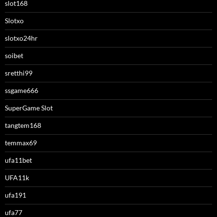
slot168
Slotxo
slotxo24hr
soibet
sretthi99
ssgame666
SuperGame Slot
tangtem168
temmax69
ufa11bet
UFA11k
ufa191
ufa77