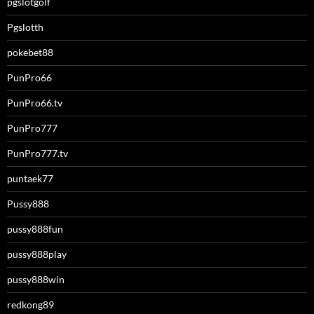
pgslotgolf
Pgslotth
pokebet88
PunPro66
PunPro66.tv
PunPro777
PunPro777.tv
puntaek77
Pussy888
pussy888fun
pussy888play
pussy888win
redkong89