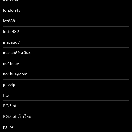
london45
lot888
lotto432
macau69
macau69 สมัคร
no1huay
no1huay.com
p2vvip
PG
PG Slot
PG Slot เว็บใหม่
pg168