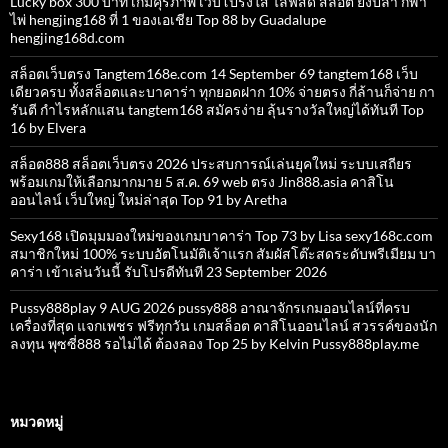
Lucky box 300 บาท เกมคุรภาพ เว็บโปร่งใส ไลฟ์สด สล็อต ยิงปลา กีฬา
ไพ่ hengjing168 ที่ 1 ของเอเชีย Top 88 by Guadalupe
hengjing168d.com
สล็อตเว็บตรง Tangtem168e.com 14 September 69 tangtem168 เว็บ
เดียวครบ ทั้งสล็อตและบาคาร่า ทุกยอดฝาก 10% จ่ายตรง กี่ล้านก็จ่าย กา
รันตี กำไรหลักแสน tangtem168 สมัครง่าย ลุ้นรางวัลใหญ่ได้ทันที Top
16 by Elvera
สล็อต888 สล็อตเว็บตรง 2026 ประสบการณ์เล่นยุคใหม่ ระบบเสถียร
พร้อมเกมให้เลือกมากมาย 5 ส.ค. 69 web ตรง Jin888.asia คาสิโน
ออนไลน์ เว็บใหญ่ ใหม่ล่าสุด Top 91 by Aretha
Sexy168 เปิดมุมมองใหม่ของเกมบาคาร่า Top 73 by Lisa sexy168c.com
สมาชิกใหม่ 100% ระบบอัตโนมัติเจ้าแรก สัมผัสโต๊ะสดระดับพรีเมียม บา
คาร่า เข้าเล่นวันนี้ รับโปรดีทันที 23 September 2026
Pussy888play 9 AUG 2026 pussy888 อาณาจักรเกมออนไลน์ที่ครบ
เครื่องที่สุด แจกเพชร ฟรีทุกวัน เกมสล็อต คาสิโนออนไลน์ สวรรค์ของนัก
ลงทุน พุซซี่888 รอไม่ได้ ต้องลอง Top 25 by Kelvin Pussy888play.me
หมวดหมู่