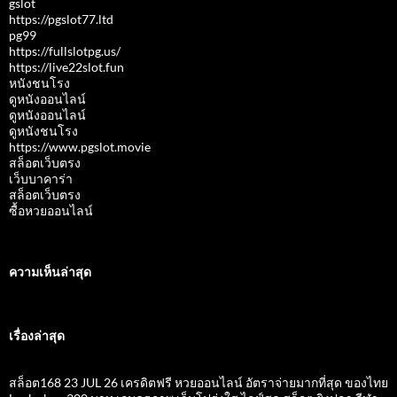
gslot
https://pgslot77.ltd
pg99
https://fullslotpg.us/
https://live22slot.fun
หนังชนโรง
ดูหนังออนไลน์
ดูหนังออนไลน์
ดูหนังชนโรง
https://www.pgslot.movie
สล็อตเว็บตรง
เว็บบาคาร่า
สล็อตเว็บตรง
ซื้อหวยออนไลน์
ความเห็นล่าสุด
เรื่องล่าสุด
สล็อต168 23 JUL 26 เครดิตฟรี หวยออนไลน์ อัตราจ่ายมากที่สุด ของไทย