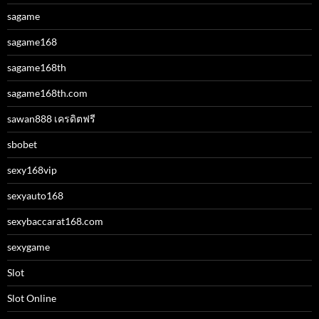
sagame
sagame168
sagame168th
sagame168th.com
sawan888 เครดิตฟรี
sbobet
sexy168vip
sexyauto168
sexybaccarat168.com
sexygame
Slot
Slot Online