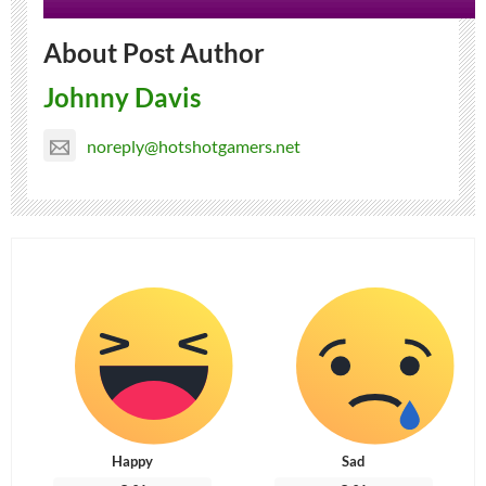
About Post Author
Johnny Davis
noreply@hotshotgamers.net
Happy
Sad