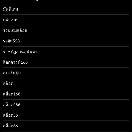
มันนี่เกม
ยูฟ่าเบท
รวมเกมสล็อต
รอยัล558
ราชภัฏสวนสุนันทา
ล็อกดาวน์168
สปอร์ตบุ๊ก
สล็อต
สล็อต168
สล็อต456
สล็อต55
สล็อต66