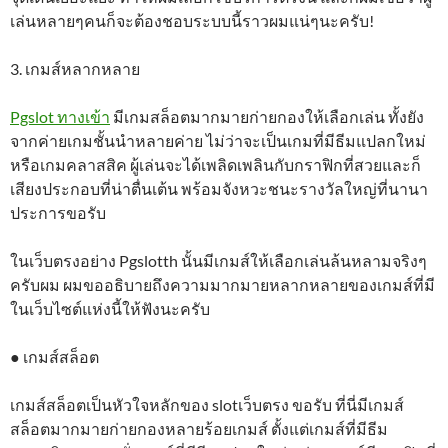
เล่นหลายๆคนก็จะต้องชอบระบบนี้ราวผมแน่ๆนะครับ!
3. เกมส์หลากหลาย
Pgslot ทางเข้า
มีเกมสล็อตมากมายก่ายกองให้เลือกเล่น ทั้งยัง
จากค่ายเกมชั้นนำหลายค่าย ไม่ว่าจะเป็นเกมที่มีธีมแปลกใหม่
หรือเกมคลาสสิค ผู้เล่นจะได้เพลิดเพลินกับกราฟิกที่สวยและก็
เสียงประกอบที่น่าตื่นเต้น พร้อมจังหวะชนะรางวัลใหญ่ที่นานา
ประการขอรับ
ในเว็บตรงอย่าง Pgslotth นั้นมีเกมส์ให้เลือกเล่นล้นหลามจริงๆ
ครับผม ผมขออธิบายถึงความมากมายหลากหลายของเกมส์ที่มี
ในเว็บไซต์แห่งนี้ให้ฟังนะครับ
● เกมส์สล็อต
เกมส์สล็อตเป็นหัวใจหลักของ slotเว็บตรง ขอรับ ที่นี่มีเกมส์
สล็อตมากมายก่ายกองหลายร้อยเกมส์ ตั้งแต่เกมส์ที่มีธีม