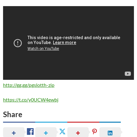
http://gg.gg/pgslotth-zip
https://t.co/y0UCW4ewbj
Share