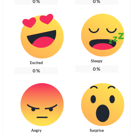
0
%
0
%
Sleepy
Excited
0
%
0
%
Angry
Surprise