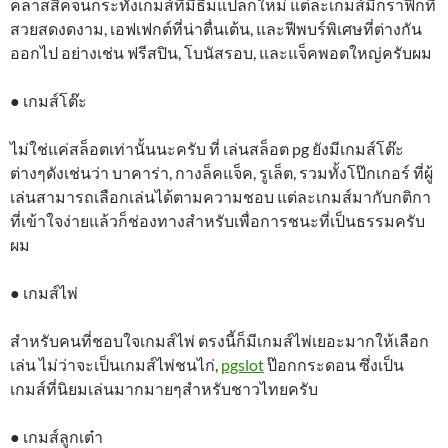
คลาสสิคจนกระทั่งเกมส์ที่มีธีมแปลกใหม่ แต่ละเกมส์มีกราฟิกที่
สวยสดงดงาม, เอฟเฟกต์ที่น่าตื่นเต้น, และฟีพบร์พิเศษที่ต่างกัน
ออกไป อย่างเช่น ฟรีสปิน, โบนัสรอบ, และแจ็คพอตใหญ่ครับผม
● เกมส์โต๊ะ
ไม่ใช่แค่สล็อตเท่านั้นนะครับ ที่ เล่นสล็อต pg ยังมีเกมส์โต๊ะ
ต่างๆดังเช่นว่า บาคาร่า, กางล็คแจ็ค, รูเล็ต, รวมทั้งโป๊กเกอร์ ที่ผู้
เล่นสามารถเลือกเล่นได้ตามความชอบ แต่ละเกมส์มากับกติกา
ที่เข้าใจง่ายแล้วก็ช่องทางสำหรับเพื่อการชนะที่เป็นธรรมครับ
ผม
● เกมส์ไพ่
สำหรับคนที่ชอบใจเกมส์ไพ่ ตรงนี้ก็มีเกมส์ไพ่เยอะมากให้เลือก
เล่น ไม่ว่าจะเป็นเกมส์ไพ่ชนไก่,
pgslot
ป๊อกกระดอน ซึ่งเป็น
เกมส์ที่นิยมเล่นมากมายๆสำหรับชาวไทยครับ
● เกมส์ลูกเต๋า