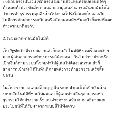
slotเว็บตรง เป็นเว็บไซต์ตรงที่ไม่ผ่านตัวแทนหรือเอเย่นต์ใดๆ
ทั้งหมดทั้งปวง ซึ่งมีความหมายว่าผู้เล่นสามารถมั่นอกมั่นใจได้
ว่าการทำธุรกรรมทุกสิ่งเป็นไปอย่างโปร่งใสและก็ปลอดภัย
ไม่มีการหักค่าธรรมเนียมหรือมีค่าคอมมิชชั่นอะไรก็ตามที่แตก
ต่างจากปกติขอรับ
2. ระบบฝาก-ถอนอัตโนมัติ
เว็บ Pgslotth มีระบบฝากแล้วก็ถอนอัตโนมัติที่รวดเร็วและง่าย
มาก ผู้เล่นสามารถทำธุรกรรมได้ตลอด 1 วัน ไม่ว่าจะฝากหรือ
เบิกเงินก็ตาม ระบบนี้ช่วยทำให้ผู้เล่นไม่ต้องรอนานแล้วก็
สามารถเข้าเล่นได้ในทันทีภายหลังการทำธุรกรรมเสร็จสิ้น
ขอรับ
ในเว็บตรงอย่าง เล่นสล็อต pg นั้น ระบบฝากแล้วก็เบิกเงินเป็น
ระบบอัตโนมัติที่ช่วยให้ผมและก็ผู้เล่นท่านอื่นๆสามารถทำ
ธุรกรรมได้อย่างรวดเร็วและง่ายดายขอรับ ผมจะอธิบายคุณ
ประโยชน์ที่ได้รับมาจากระบบนี้ให้ฟังครับ