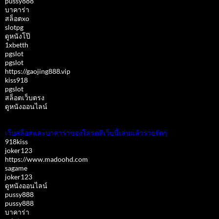
pussy888
บาคาร่า
สล็อตxo
slotpg
ดูหนังโป๊
1xbetth
pgslot
pgslot
https://gaojing888.vip
kiss918
pgslot
สล็อตเว็บตรง
ดูหนังออนไลน์
เว็บสล็อตและบาคาร่าของโครตดีเว็บนี้เล่นแล้วรวยจัดๆ
918kiss
joker123
https://www.madoohd.com
sagame
joker123
ดูหนังออนไลน์
pussy888
pussy888
บาคาร่า