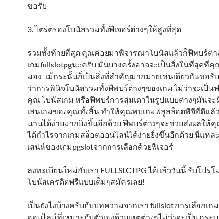
ขอรับ
3. ไตร่ตรองโบนัสรวมทั้งฟีเจอร์ต่างๆให้สูงที่สุด
รวมทั้งท้ายที่สุด คุณค่อยมาพิจารณาโบนัสแล้วก็ฟีพบร์ต่
เกมfullslotpgนะครับ มันบางครั้งอาจจะเป็นสิ่งในที่สุดที่ค
มอง แม้กระนั้นก็เป็นสิ่งที่สำคัญมากมายเช่นเดียวกันขอรับ
ว่าการพินิจโบนัสรวมทั้งฟีพบร์ต่างๆของเกม ไม่ว่าจะเป็นฟร
คูณ โบนัสเกม หรือฟีพบร์การสุ่มเดาในรูปแบบต่างๆมันจะ
เล่นเกมของคุณทั้งสิ้น ทำให้คุณพบเกมฟลูสล็อตพีจีที่ดีแล้วก
นานได้ง่ายมากยิ่งขึ้นอีกด้วย ฟีพบร์ต่างๆจะช่วยส่งผลให
ได้กำไรจากเกมสล็อตออนไลน์ได้ง่ายยิ่งขึ้นอีกด้วย นี่แหล
เสน่ห์ของเกมpgslotจากการเลือกด้วยฟีเจอร์
ลงทะเบียนใหม่กับเรา FULLSLOTPG ได้แล้ววันนี้ รับโปรโมช
โบนัสเครดิตฟรีแบบเต็มๆสมัครเลย!
เป็นยังไงบ้างครับกับบทความจากเรา fullslot การเลือกเก
ออนไลน์ที่เหมาะกับตัวเองด้วยเหตุต่างๆไม่ว่าจะเป็น กร