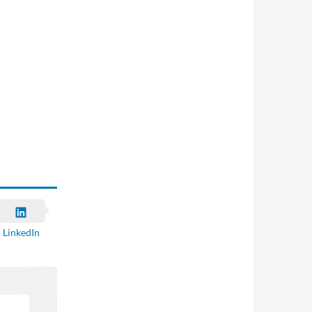
LinkedIn