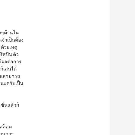
างๆด้านใน
ุณจำเป็นต้อง
 ด้วยเหตุ
ีสปิน ตัว
มีผลต่อการ
็เล่นได้
้คุณสามารถ
ะนะครับเป็น
ั่นแล้วก็
มสล็อต
ะบวนการ