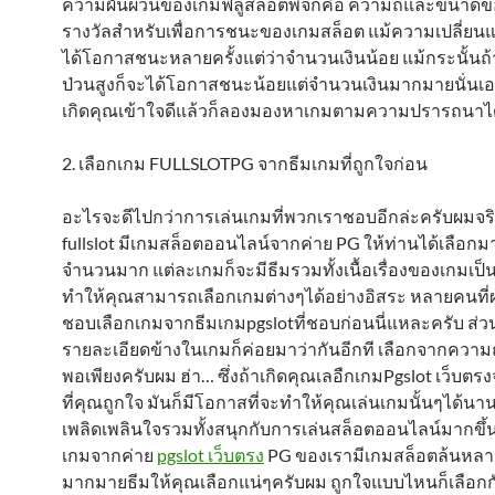
ความผันผวนของเกมฟลูสล็อตพีจีก็คือ ความถี่และขนาดข
รางวัลสำหรับเพื่อการชนะของเกมสล็อต แม้ความเปลี่ยนแ
ได้โอกาสชนะหลายครั้งแต่ว่าจำนวนเงินน้อย แม้กระนั้นถ้
ป่วนสูงก็จะได้โอกาสชนะน้อยแต่จำนวนเงินมากมายนั่นเอ
เกิดคุณเข้าใจดีแล้วก็ลองมองหาเกมตามความปรารถนาได
2. เลือกเกม FULLSLOTPG จากธีมเกมที่ถูกใจก่อน
อะไรจะดีไปกว่าการเล่นเกมที่พวกเราชอบอีกล่ะครับผมจร
fullslot มีเกมสล็อตออนไลน์จากค่าย PG ให้ท่านได้เลือก
จำนวนมาก แต่ละเกมก็จะมีธีมรวมทั้งเนื้อเรื่องของเกมเป
ทำให้คุณสามารถเลือกเกมต่างๆได้อย่างอิสระ หลายคนที่ผม
ชอบเลือกเกมจากธีมเกมpgslotที่ชอบก่อนนี่แหละครับ ส่วน
รายละเอียดข้างในเกมก็ค่อยมาว่ากันอีกที เลือกจากความถ
พอเพียงครับผม ฮ่า… ซึ่งถ้าเกิดคุณเลอืกเกมPgslot เว็บตร
ที่คุณถูกใจ มันก็มีโอกาสที่จะทำให้คุณเล่นเกมนั้นๆได้นาน
เพลิดเพลินใจรวมทั้งสนุกกับการเล่นสล็อตออนไลน์มากขึ้นเร
เกมจากค่าย
pgslot เว็บตรง
PG ของเรามีเกมสล็อตล้นหล
มากมายธีมให้คุณเลือกแน่ๆครับผม ถูกใจแบบไหนก็เลือกก