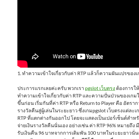
1. ทำความเข้าใจเกี่ยวกับค่า RTP แล้วก็ความผันแปรขอ
ประการแรกเลยค่ะครับ พวกเรา
pgslot เว็บตรง
ต้องการให
ทำความเข้าใจเกี่ยวกับค่า RTP และความปั่นป่วนของเกมให้รู้
ขึ้นก่อน เริ่มกันที่ค่า RTP หรือ Return to Player คือ อัตรา
รางวัลคืนสู่ผู้เล่นในระยะยาว ซึ่งเกมpgslot เว็บตรงแต่ละเ
RTP ที่แตกต่างกันออกไป โดยจะแสดงเป็นเปอร์เซ็นต์สำหรั
จ่ายเงินรางวัลคืนนั่นเอง อย่างเช่น ค่า RTP 96% หมายถึง 
รับเงินคืน 96 บาทจากการเดิมพัน 100 บาทในระยะยาวนั่น