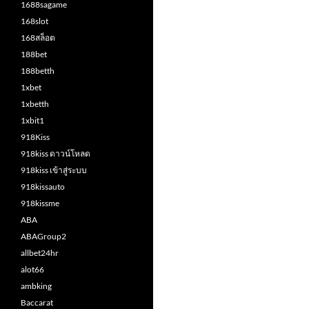
1688sagame
168slot
168สล็อต
188bet
188betth
1xbet
1xbetth
1xbit1
918Kiss
918kiss ดาวน์โหลด
918kiss เข้าสู่ระบบ
918kissauto
918kissme
ABA
ABAGroup2
allbet24hr
alot66
ambking
Baccarat