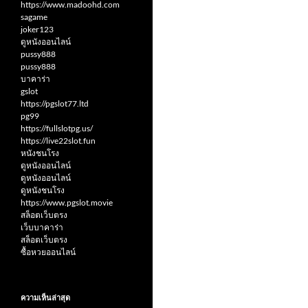
https://www.madoohd.com
sagame
joker123
ดูหนังออนไลน์
pussy888
pussy888
บาคาร่า
gslot
https://pgslot77.ltd
pg99
https://fullslotpg.us/
https://live22slot.fun
หนังชนโรง
ดูหนังออนไลน์
ดูหนังออนไลน์
ดูหนังชนโรง
https://www.pgslot.movie
สล็อตเว็บตรง
เว็บบาคาร่า
สล็อตเว็บตรง
ซื้อหวยออนไลน์
ความเห็นล่าสุด