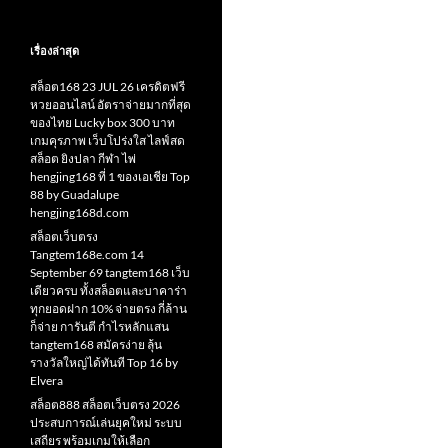
เรื่องล่าสุด
สล็อต168 23 JUL 26 เครดิตฟรี
หวยออนไลน์ อัตราจ่ายมากที่สุด
ของไทย Lucky box 300 บาท
เกมคุรภาพ เว็บโปร่งใส ไลฟ์สด
สล็อต ยิงปลา กีฬา ไพ่
hengjing168 ที่ 1 ของเอเชีย Top
88 by Guadalupe
hengjing168d.com
สล็อตเว็บตรง
Tangtem168e.com 14
September 69 tangtem168 เว็บ
เดียวครบ ทั้งสล็อตและบาคาร่า
ทุกยอดฝาก 10% จ่ายตรง กี่ล้าน
ก็จ่าย การันตี กำไรหลักแสน
tangtem168 สมัครง่าย ลุ้น
รางวัลใหญ่ได้ทันที Top 16 by
Elvera
สล็อต888 สล็อตเว็บตรง 2026
ประสบการณ์เล่นยุคใหม่ ระบบ
เสถียร พร้อมเกมให้เลือก