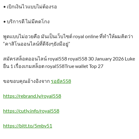
• เบิกเงินไวแบบไม่ต้องรอ
• บริการดี ไม่มีคดโกง
พูดแบบไม่อวยคือ มันเป็นเว็บไซต์ royal online ที่ทำให้ผมคิดว่า
“คาสิโนออนไลน์ที่ดีจังๆยังมีอยู่”
สมัครสล็อตออนไลน์ royal558 royal558 30 January 2026 Luke
ยืน 1 เรื่องเกมสล็อต royal558True wallet Top 27
ขอขอบคุณอ้างอิงจาก
รอยัล558
https://rebrand.ly/royal558
https://cutly.info/royal558
https://bitt.to/5mbv51