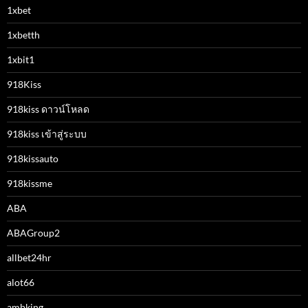
1xbet
1xbetth
1xbit1
918Kiss
918kiss ดาวน์โหลด
918kiss เข้าสู่ระบบ
918kissauto
918kissme
ABA
ABAGroup2
allbet24hr
alot66
ambking