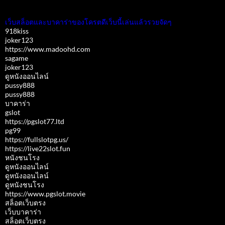
เว็บสล็อตและบาคาร่าของโครตดีเว็บนี้เล่นแล้วรวยจัดๆ
918kiss
joker123
https://www.madoohd.com
sagame
joker123
ดูหนังออนไลน์
pussy888
pussy888
บาคาร่า
gslot
https://pgslot77.ltd
pg99
https://fullslotpg.us/
https://live22slot.fun
หนังชนโรง
ดูหนังออนไลน์
ดูหนังออนไลน์
ดูหนังชนโรง
https://www.pgslot.movie
สล็อตเว็บตรง
เว็บบาคาร่า
สล็อตเว็บตรง