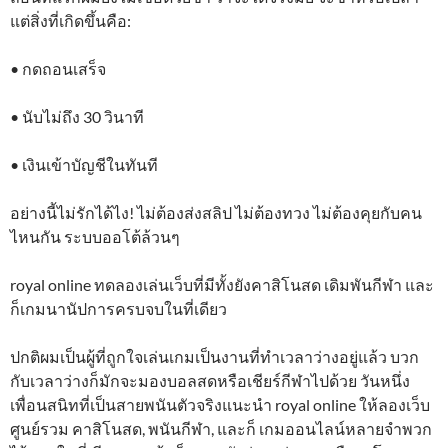
แต่สิ่งที่เกิดขึ้นคือ:
• กดถอนเสร็จ
• นับไม่ถึง 30 วินาที
• เงินเข้าบัญชีในทันที
อย่างนี้ไม่รักได้ไง! ไม่ต้องส่งสลิป ไม่ต้องทวง ไม่ต้องคุยกับคน
ไหนกัน ระบบออโต้ล้วนๆ
royal online ทดลองเล่นเว็บที่มีทั้งยังคาสิโนสด เดิมพันกีฬา และ
ก็เกมนานัปการครบจบในที่เดียว
ปกติผมเป็นผู้ที่ถูกใจเล่นเกมเป็นงานที่ทำเวลาว่างอยู่แล้ว บวก
กับเวลาว่างก็มักจะมองบอลสดหรือเชียร์กีฬาไปด้วย วันหนึ่ง
เพื่อนสนิทที่เป็นสายพนันตัวจริงแนะนำ royal online ให้ลองเว็บ
ศูนย์รวม คาสิโนสด, พนันกีฬา, และก็ เกมออนไลน์หลายจำพวก