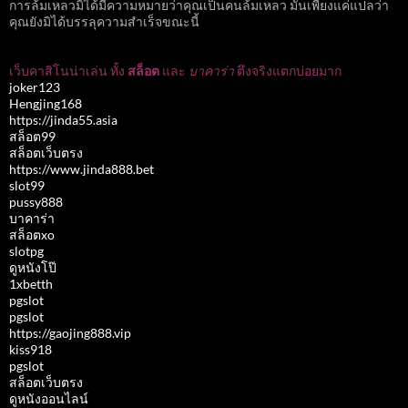
การล้มเหลวมิได้มีความหมายว่าคุณเป็นคนล้มเหลว มันเพียงแค่แปลว่า
คุณยังมิได้บรรลุความสำเร็จขณะนี้
เว็บคาสิโนน่าเล่น ทั้ง
สล็อต
และ
บาคาร่า
ตึงจริงแตกบ่อยมาก
joker123
Hengjing168
https://jinda55.asia
สล็อต99
สล็อตเว็บตรง
https://www.jinda888.bet
slot99
pussy888
บาคาร่า
สล็อตxo
slotpg
ดูหนังโป๊
1xbetth
pgslot
pgslot
https://gaojing888.vip
kiss918
pgslot
สล็อตเว็บตรง
ดูหนังออนไลน์