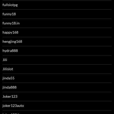
fullslotpg
funny18
funny18.in
happy168
hengjing168
hydra888
Jili
Jilislot
jinda55
jinda888
Joker123
joker123auto