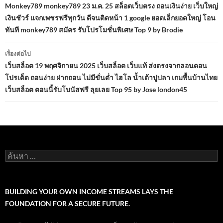
นำทาง
Monkey789 monkey789 23 ม.ค. 25 สล็อตเว็บตรง ถอนเงินง่าย เว็บใหญ่
เงินชัวร์ แจกเพชรฟรีทุกวัน ดีจนติดหน้า 1 google ยอดเล็กยอดใหญ่ โอน
เรื่อง
ทันที monkey789 สมัคร รับโปรโมชั่นพิเศษ Top 9 by Brodie
เรื่องต่อไป
เว็บสล็อต 19 พฤศจิกายน 2025 เว็บสล็อต เว็บแท้ ส่งตรงจากลอนดอน
โปรเด็ด ถอนง่าย ฝากถอน ไม่มีขั่นต่ำ ไฮโล น้ำเต้าปูปลา เกมพื้นบ้านไทย
เว็บสล็อต ตอนนี้รับโบนัสฟรี ลุยเลย Top 95 by Jose london45
ค้นหา
สำหรับ:
BUILDING YOUR OWN INCOME STREAMS LAYS THE
FOUNDATION FOR A SECURE FUTURE.