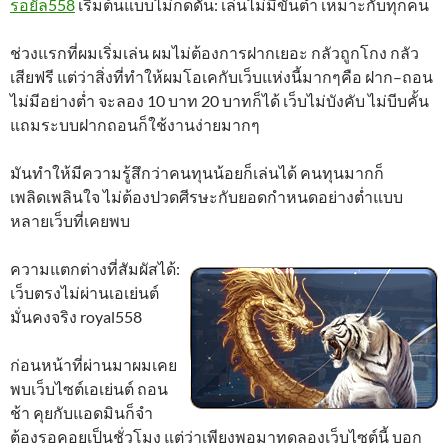
รอยัล558
เริ่มต้นแบบไม่กดดัน: เล่นไม่มีขั้นต่ำ เหมาะกับทุกคน
ช่วงแรกที่ผมเริ่มเล่น ผมไม่ต้องการฝากเยอะ กลัวถูกโกง กลัว
เสียฟรี แต่ว่าสิ่งที่ทำให้ผมโอเคกับเว็บแห่งนี้มากๆคือ ฝาก–ถอน
ไม่มีอย่างต่ำ จะลอง 10 บาท 20 บาทก็ได้ เว็บไม่บังคับ ไม่บีบคั้น
แถมระบบฝากถอนก็ใช้งานง่ายมากๆ
มันทำให้มีความรู้สึกว่าคนทุนน้อยก็เล่นได้ คนทุนมากก็
เพลิดเพลินใจ ไม่ต้องปวดศีรษะกับยอดกำหนดอย่างต่ำแบบ
หลายเว็บที่เคยพบ
ความแตกต่างที่สัมผัสได้:
เว็บตรงไม่ผ่านเอเย่นต์
มั่นคงจริง royal558
ก่อนหน้าที่ผ่านมาผมเคย
พบเว็บไซต์เอเย่นต์ ถอน
ช้า คุยกับแอดมินก็จำ
ต้องรอคอยเป็นชั่วโมง แต่ว่าเพียงพอมาทดลองเว็บไซต์นี้ บอก