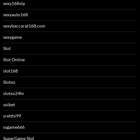
sexy168vip
sexyauto168
sexybaccarat168.com
sexygame
Slot
Slot Online
slot168
Slotxo
slotxo24hr
soibet
sretthi99
ssgame666
SuperGame Slot