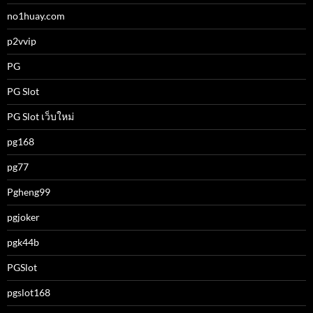
no1huay.com
p2vvip
PG
PG Slot
PG Slot เว็บใหม่
pg168
pg77
Pgheng99
pgjoker
pgk44b
PGSlot
pgslot168