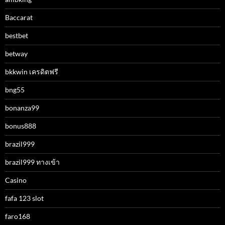
Baccarat
bestbet
betway
bkkwin เครดิตฟรี
bng55
bonanza99
bonus888
brazil999
brazil999 ทางเข้า
Casino
fafa 123 slot
faro168