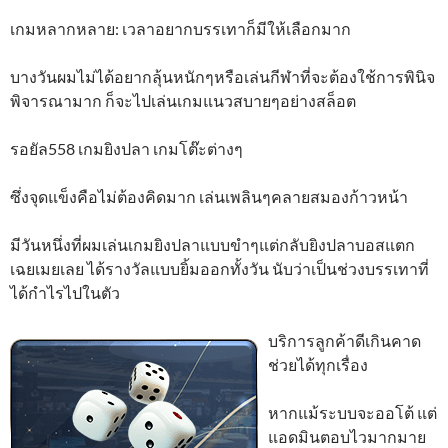
เกมหลากหลาย: เวลาอยากบรรเทาก็มีให้เลือกมาก
บางวันผมไม่ได้อยากลุ้นหนักๆหรือเล่นกีฬาที่จะต้องใช้การพินิจ
พิจารณามาก ก็จะไปเล่นเกมแนวสบายๆอย่างสล็อต
รอยัล558 เกมยิงปลา เกมโต๊ะต่างๆ
ซึ่งจุดแข็งคือไม่ต้องคิดมาก เล่นเพลินๆคลายสมองก้าวหน้า
มีวันหนึ่งที่ผมเล่นเกมยิงปลาแบบขำๆแต่กลับยิงปลาบอสแตก
เฉยเมยเลย ได้รางวัลแบบยิ้มออกทั้งวัน นับว่าเป็นช่วงบรรเทาที่
ได้กำไรไปในตัว
บริการลูกค้าดีเกินคาด
ช่วยได้ทุกเรื่อง
หากแม้ระบบจะออโต้ แต่
แอดมินตอบไวมากมาย