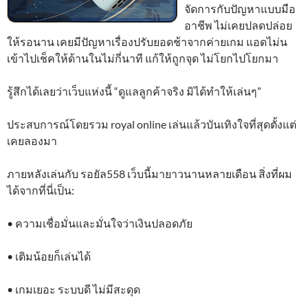
จัดการกับปัญหาแบบมือ
อาชีพ ไม่เคยปลดปล่อย
ให้รอนาน เคยมีปัญหาเรื่องปรับยอดช้าจากค่ายเกม แอดไม่น
เข้าไปเช็คให้ด้านในไม่กี่นาที แก้ให้ถูกจุด ไม่โยกไปโยกมา
รู้สึกได้เลยว่าเว็บแห่งนี้ “ดูแลลูกค้าจริง มิได้ทำให้เล่นๆ”
ประสบการณ์โดยรวม royal online เล่นแล้วบันเทิงใจที่สุดตั้งแต่
เคยลองมา
ภายหลังเล่นกับ รอยัล558 เว็บนี้มายาวนานหลายเดือน สิ่งที่ผม
ได้จากที่นี่เป็น:
• ความเชื่อมั่นและมั่นใจว่าเงินปลอดภัย
• เติมน้อยก็เล่นได้
• เกมเยอะ ระบบดี ไม่มีสะดุด