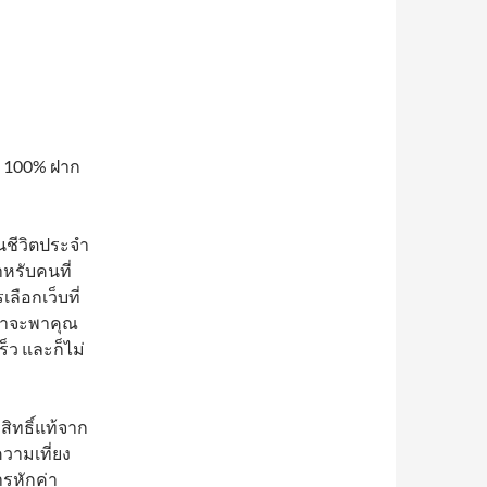
รง 100% ฝาก
นชีวิตประจำ
ำหรับคนที่
ลือกเว็บที่
กเราจะพาคุณ
ร็ว และก็ไม่
สิทธิ์แท้จาก
ความเที่ยง
รหักค่า