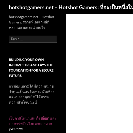
ค้นหา
hotshotgamers.net – Hotshot Gamers: ที่จะเป็นหนึ่งในน
hotshotgamers.net – Hotshot
Gamers: สถานที่เล่นเกมส์ที่
หลากหลายและน่าสนใจ
ค้นหา
สำหรับ:
BUILDING YOUR OWN
INCOME STREAMS LAYS THE
FOUNDATION FOR A SECURE
FUTURE.
การล้มเหลวมิได้มีความหมาย
ว่าคุณเป็นคนล้มเหลว มันเพียง
แค่แปลว่าคุณยังมิได้บรรลุ
ความสำเร็จขณะนี้
เว็บคาสิโนน่าเล่น ทั้ง
สล็อต
และ
บาคาร่า
ตึงจริงแตกบ่อยมาก
joker123