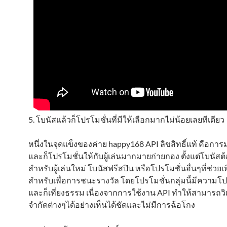
5. โบนัสแล้วก็โปรโมชั่นที่มีให้เลือกมากไม่น้อยเลยทีเดียว
หนึ่งในจุดแข็งของค่าย happy168 API ลิขสิทธิ์แท้ คือกา
และก็โปรโมชั่นให้กับผู้เล่นมากมายก่ายกอง ตั้งแต่โบนัสต
สำหรับผู้เล่นใหม่ โบนัสฟรีสปิน หรือโปรโมชั่นอื่นๆที่ช่วยเ
สำหรับเพื่อการชนะรางวัล โดยโปรโมชั่นกลุ่มนี้มีความโ
และก็เที่ยงธรรม เนื่องจากการใช้งาน API ทำให้สามารถวิ
จำกัดต่างๆได้อย่างเห็นได้ชัดและไม่มีการฉ้อโกง