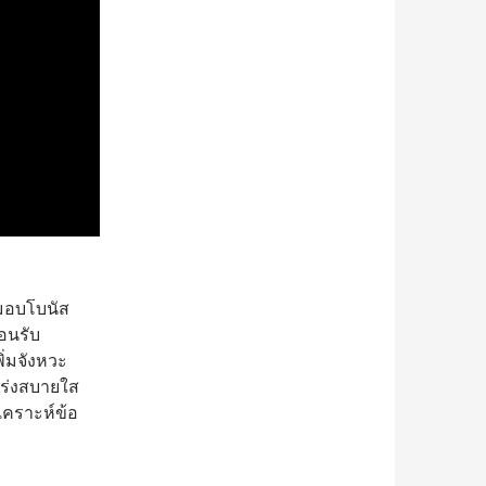
รมอบโบนัส
้อนรับ
พิ่มจังหวะ
ปร่งสบายใส
เคราะห์ข้อ