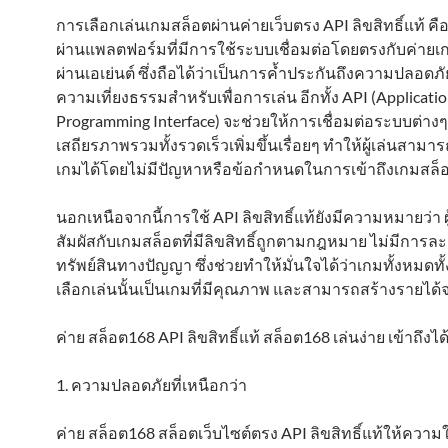
การเลือกเล่นเกมสล็อตผ่านค่ายเว็บตรง API ลิขสิทธิ์แท้ คื
ผ่านแพลตฟอร์มที่มีการใช้ระบบเชื่อมต่อโดยตรงกับค่ายเ
ผ่านเอเย่นต์ ซึ่งถือได้ว่าเป็นการค้ำประกันถึงความปลอดภั
ความเที่ยงธรรมสำหรับเพื่อการเล่น อีกทั้ง API (Applicati
Programming Interface) จะช่วยให้การเชื่อมต่อระบบต่าง
เสถียรภาพรวมทั้งรวดเร็วเพิ่มขึ้นเรื่อยๆ ทำให้ผู้เล่นสามาร
เกมได้โดยไม่มีปัญหาหรือข้อกำหนดในการเข้าถึงเกมสล็อ
นอกเหนือจากนี้การใช้ API ลิขสิทธิ์แท้ยังมีความหมายว่า ผู
สัมผัสกับเกมสล็อตที่มีลิขสิทธิ์ถูกตามกฎหมาย ไม่มีการละ
ทรัพย์สินทางปัญญา ซึ่งช่วยทำให้มั่นใจได้ว่าเกมทั้งหมดทั้งป
เลือกเล่นนั้นเป็นเกมที่มีคุณภาพ และสามารถสร้างรายได้จ
ค่าย สล็อต168 API ลิขสิทธิ์แท้ สล็อต168 เล่นง่าย เข้าถึงได้
1. ความปลอดภัยที่เหนือกว่า
ค่าย สล็อต168 สล็อตเว็บไซต์ตรง API ลิขสิทธิ์แท้ให้ความ