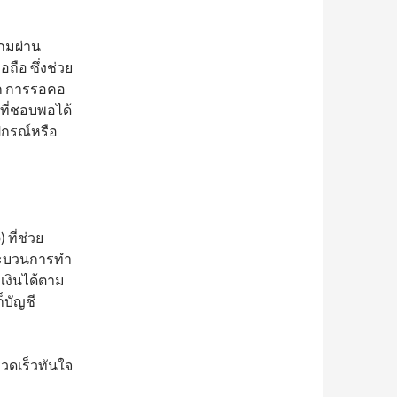
เกมผ่าน
ถือ ซึ่งช่วย
ยาก การรอคอ
ที่ชอบพอได้
ุปกรณ์หรือ
ที่ช่วย
ระบวนการทำ
กเงินได้ตาม
็บัญชี
รวดเร็วทันใจ