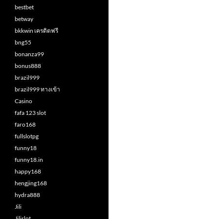
bestbet
betway
bkkwin เครดิตฟรี
bng55
bonanza99
bonus888
brazil999
brazil999 ทางเข้า
Casino
fafa 123 slot
faro168
fullslotpg
funny18
funny18.in
happy168
hengjing168
hydra888
Jili
Jilislot