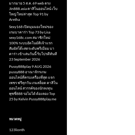
มากมาย 5 ส.ค. 69 web ตรง
Jin888.asia คาสิโนออนไลน์ เว็บ
ใหญ่ ใหม่ล่าสุด Top 91 by
Aretha
Sexy168 เปิดมุมมองใหม่ของ
เกมบาคาร่า Top 73 by Lisa
sexy168c.com สมาชิกใหม่
100% ระบบอัตโนมัติเจ้าแรก
สัมผัสโต๊ะสดระดับพรีเมียม บา
คาร่า เข้าเล่นวันนี้ รับโปรดีทันที
23 September 2026
Pussy888play 9 AUG 2026
pussy888 อาณาจักรเกม
ออนไลน์ที่ครบเครื่องที่สุด แจก
เพชร ฟรีทุกวัน เกมสล็อต คาสิโน
ออนไลน์ สวรรค์ของนักลงทุน
พุซซี่888 รอไม่ได้ ต้องลอง Top
25 by Kelvin Pussy888play.me
หมวดหมู่
123lionth