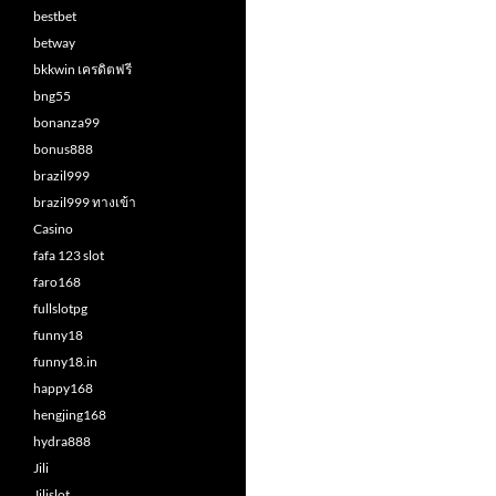
bestbet
betway
bkkwin เครดิตฟรี
bng55
bonanza99
bonus888
brazil999
brazil999 ทางเข้า
Casino
fafa 123 slot
faro168
fullslotpg
funny18
funny18.in
happy168
hengjing168
hydra888
Jili
Jilislot