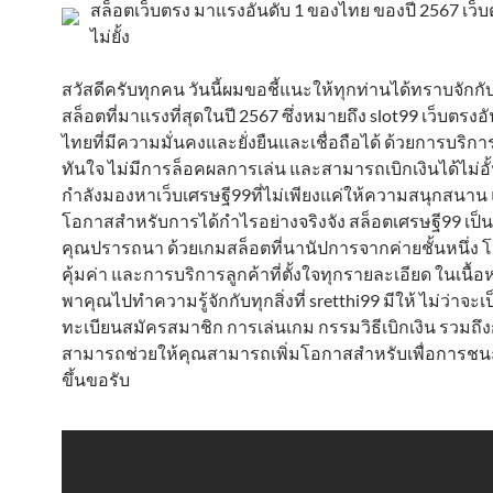
สล็อตเว็บตรง มาแรงอันดับ 1 ของไทย ของปี 2567 เว็บ
ไม่ยั้ง
สวัสดีครับทุกคน วันนี้ผมขอชี้แนะให้ทุกท่านได้ทราบจักกับ
สล็อตที่มาแรงที่สุดในปี 2567 ซึ่งหมายถึง slot99 เว็บตรงอ
ไทยที่มีความมั่นคงและยั่งยืนและเชื่อถือได้ ด้วยการบริการ
ทันใจ ไม่มีการล็อคผลการเล่น และสามารถเบิกเงินได้ไม่อั้
กำลังมองหาเว็บเศรษฐี99ที่ไม่เพียงแค่ให้ความสนุกสนาน แต
โอกาสสำหรับการได้กำไรอย่างจริงจัง สล็อตเศรษฐี99 เป็
คุณปรารถนา ด้วยเกมสล็อตที่นานัปการจากค่ายชั้นหนึ่ง โป
คุ้มค่า และการบริการลูกค้าที่ตั้งใจทุกรายละเอียด ในเนื้อ
พาคุณไปทำความรู้จักกับทุกสิ่งที่ sretthi99 มีให้ ไม่ว่าจะ
ทะเบียนสมัครสมาชิก การเล่นเกม กรรมวิธีเบิกเงิน รวมถึงก
สามารถช่วยให้คุณสามารถเพิ่มโอกาสสำหรับเพื่อการชนะ
ขึ้นขอรับ