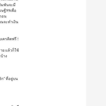
ิมพันจะมี
ฐี99เพื่อ
-ถอน
คุณจะทำเงิน
เครดิตฟรี !
าย แล้วก็ใช้
รบ้าง
ก” ที่อยู่บน