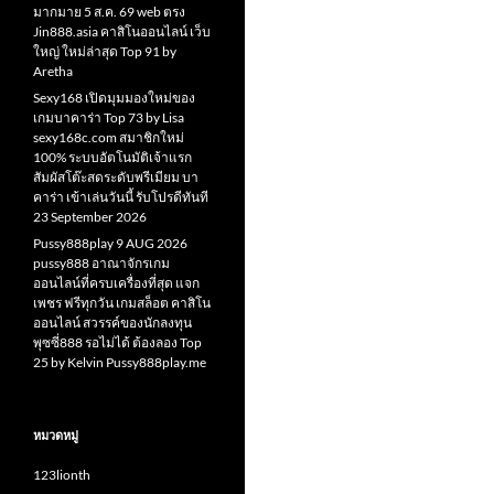
มากมาย 5 ส.ค. 69 web ตรง
Jin888.asia คาสิโนออนไลน์ เว็บ
ใหญ่ ใหม่ล่าสุด Top 91 by
Aretha
Sexy168 เปิดมุมมองใหม่ของ
เกมบาคาร่า Top 73 by Lisa
sexy168c.com สมาชิกใหม่
100% ระบบอัตโนมัติเจ้าแรก
สัมผัสโต๊ะสดระดับพรีเมียม บา
คาร่า เข้าเล่นวันนี้ รับโปรดีทันที
23 September 2026
Pussy888play 9 AUG 2026
pussy888 อาณาจักรเกม
ออนไลน์ที่ครบเครื่องที่สุด แจก
เพชร ฟรีทุกวัน เกมสล็อต คาสิโน
ออนไลน์ สวรรค์ของนักลงทุน
พุซซี่888 รอไม่ได้ ต้องลอง Top
25 by Kelvin Pussy888play.me
หมวดหมู่
123lionth