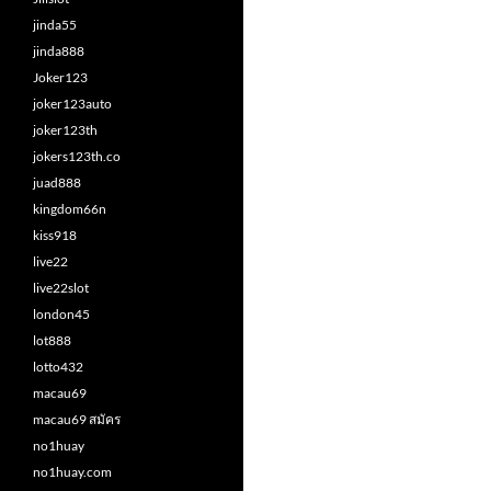
jinda55
jinda888
Joker123
joker123auto
joker123th
jokers123th.co
juad888
kingdom66n
kiss918
live22
live22slot
london45
lot888
lotto432
macau69
macau69 สมัคร
no1huay
no1huay.com