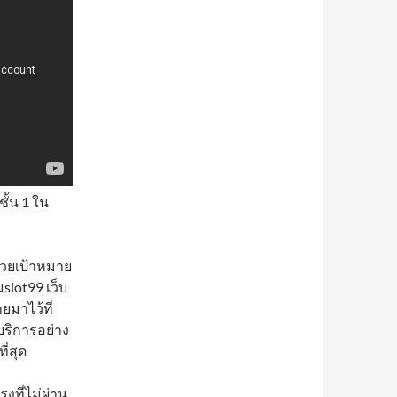
ั้น 1 ใน
นด้วยเป้าหมาย
slot99 เว็บ
ยมาไว้ที่
บริการอย่าง
ี่สุด
รงที่ไม่ผ่าน