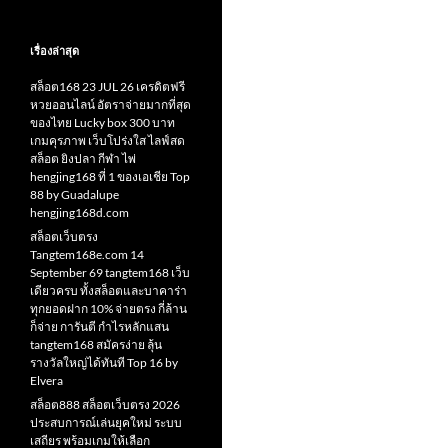
เรื่องล่าสุด
สล็อต168 23 JUL 26 เครดิตฟรี
หวยออนไลน์ อัตราจ่ายมากที่สุด
ของไทย Lucky box 300 บาท
เกมคุรภาพ เว็บโปร่งใส ไลฟ์สด
สล็อต ยิงปลา กีฬา ไพ่
hengjing168 ที่ 1 ของเอเชีย Top
88 by Guadalupe
hengjing168d.com
สล็อตเว็บตรง
Tangtem168e.com 14
September 69 tangtem168 เว็บ
เดียวครบ ทั้งสล็อตและบาคาร่า
ทุกยอดฝาก 10% จ่ายตรง กี่ล้าน
ก็จ่าย การันตี กำไรหลักแสน
tangtem168 สมัครง่าย ลุ้น
รางวัลใหญ่ได้ทันที Top 16 by
Elvera
สล็อต888 สล็อตเว็บตรง 2026
ประสบการณ์เล่นยุคใหม่ ระบบ
เสถียร พร้อมเกมให้เลือก