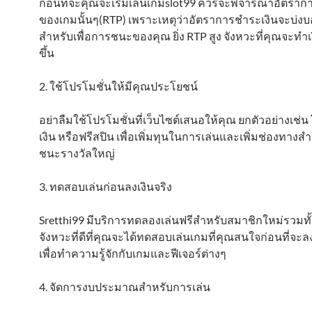
ก่อนที่จะคุณจะเริ่มเล่นเกมslot99 ควรจะพิจารณาอัตรากา
ของเกมนั้นๆ(RTP) เพราะเหตุว่าอัตราการชำระเงินจะบ่งบ
สำหรับเพื่อการชนะของคุณ ยิ่ง RTP สูง จังหวะที่คุณจะทำเง
ขึ้น
2. ใช้โปรโมชั่นให้มีคุณประโยชน์
อย่าลืมใช้โปรโมชั่นที่เว็บไซต์เสนอให้คุณ ยกตัวอย่างเช่น 
เงิน หรือฟรีสปิน เพื่อเพิ่มทุนในการเล่นและเพิ่มช่องทางส
ชนะรางวัลใหญ่
3. ทดสอบเล่นก่อนลงเงินจริง
Sretthi99 มีบริการทดลองเล่นฟรีสำหรับสมาชิกใหม่รวมทั้งเก
จังหวะที่ดีที่คุณจะได้ทดสอบเล่นเกมที่คุณสนใจก่อนที่จะลง
เพื่อทำความรู้จักกับเกมและฟีเจอร์ต่างๆ
4. จัดการงบประมาณสำหรับการเล่น