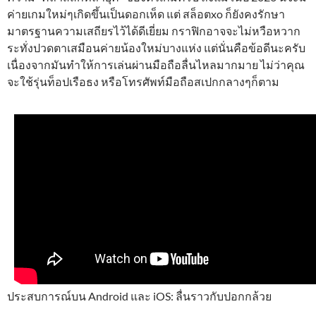
ค่ายเกมใหม่ๆเกิดขึ้นเป็นดอกเห็ด แต่ สล็อตxo ก็ยังคงรักษา
มาตรฐานความเสถียรไว้ได้ดีเยี่ยม กราฟิกอาจจะไม่หวือหวาก
ระทั่งปวดตาเสมือนค่ายน้องใหม่บางแห่ง แต่นั่นคือข้อดีนะครับ
เนื่องจากมันทำให้การเล่นผ่านมือถือลื่นไหลมากมาย ไม่ว่าคุณ
จะใช้รุ่นท็อปเรือธง หรือโทรศัพท์มือถือสเปกกลางๆก็ตาม
ประสบการณ์บน Android และ iOS: ลื่นราวกับปอกกล้วย