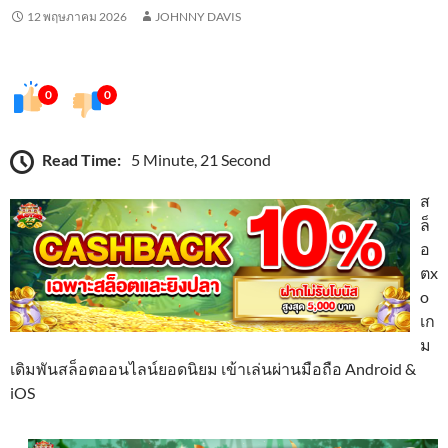
12 พฤษภาคม 2026
JOHNNY DAVIS
0
0
Read Time:
5 Minute, 21 Second
ส
ล็
อ
ตx
o
เก
ม
เดิมพันสล็อตออนไลน์ยอดนิยม เข้าเล่นผ่านมือถือ Android &
iOS