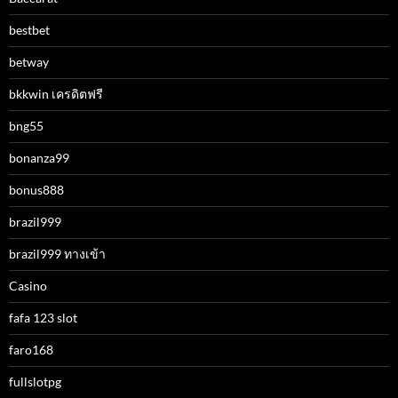
bestbet
betway
bkkwin เครดิตฟรี
bng55
bonanza99
bonus888
brazil999
brazil999 ทางเข้า
Casino
fafa 123 slot
faro168
fullslotpg