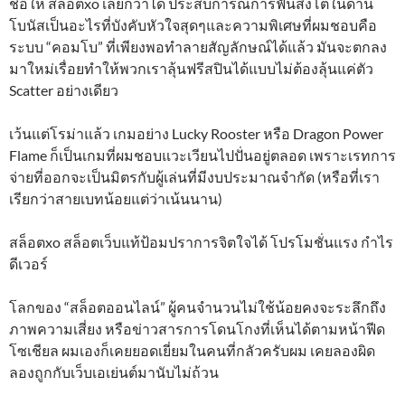
ชื่อให้ สล็อตxo เลยก็ว่าได้ ประสบการณ์การฟันสิงโตในด่าน
โบนัสเป็นอะไรที่บังคับหัวใจสุดๆและความพิเศษที่ผมชอบคือ
ระบบ “คอมโบ” ที่เพียงพอทำลายสัญลักษณ์ได้แล้ว มันจะตกลง
มาใหม่เรื่อยทำให้พวกเราลุ้นฟรีสปินได้แบบไม่ต้องลุ้นแค่ตัว
Scatter อย่างเดียว
เว้นแต่โรม่าแล้ว เกมอย่าง Lucky Rooster หรือ Dragon Power
Flame ก็เป็นเกมที่ผมชอบแวะเวียนไปปั่นอยู่ตลอด เพราะเรทการ
จ่ายที่ออกจะเป็นมิตรกับผู้เล่นที่มีงบประมาณจำกัด (หรือที่เรา
เรียกว่าสายเบทน้อยแต่ว่าเน้นนาน)
สล็อตxo สล็อตเว็บแท้ป้อมปราการจิตใจได้ โปรโมชั่นแรง กำไร
ดีเวอร์
โลกของ “สล็อตออนไลน์” ผู้คนจำนวนไม่ใช้น้อยคงจะระลึกถึง
ภาพความเสี่ยง หรือข่าวสารการโดนโกงที่เห็นได้ตามหน้าฟีด
โซเชียล ผมเองก็เคยยอดเยี่ยมในคนที่กลัวครับผม เคยลองผิด
ลองถูกกับเว็บเอเย่นต์มานับไม่ถ้วน