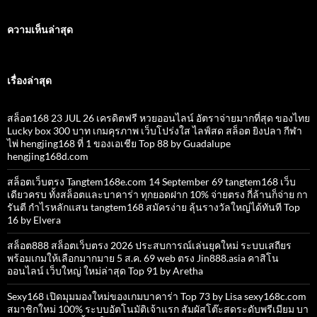
ความเห็นล่าสุด
เรื่องล่าสุด
สล็อต168 23 JUL 26 เครดิตฟรี หวยออนไลน์ อัตราจ่ายมากที่สุด ของไทย
Lucky box 300 บาท เกมคุรภาพ เว็บโปร่งใส ไลฟ์สด สล็อต ยิงปลา กีฬา
ไพ่ hengjing168 ที่ 1 ของเอเชีย Top 88 by Guadalupe
hengjing168d.com
สล็อตเว็บตรง Tangtem168e.com 14 September 69 tangtem168 เว็บ
เดียวครบ ทั้งสล็อตและบาคาร่า ทุกยอดฝาก 10% จ่ายตรง กี่ล้านก็จ่าย กา
รันตี กำไรหลักแสน tangtem168 สมัครง่าย ลุ้นรางวัลใหญ่ได้ทันที Top
16 by Elvera
สล็อต888 สล็อตเว็บตรง 2026 ประสบการณ์เล่นยุคใหม่ ระบบเสถียร
พร้อมเกมให้เลือกมากมาย 5 ส.ค. 69 web ตรง Jin888.asia คาสิโน
ออนไลน์ เว็บใหญ่ ใหม่ล่าสุด Top 91 by Aretha
Sexy168 เปิดมุมมองใหม่ของเกมบาคาร่า Top 73 by Lisa sexy168c.com
สมาชิกใหม่ 100% ระบบอัตโนมัติเจ้าแรก สัมผัสโต๊ะสดระดับพรีเมียม บา