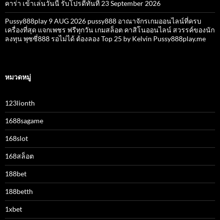
คาร่า เข้าเล่นวันนี้ รับโปรดีทันที 23 September 2026
Pussy888play 9 AUG 2026 pussy888 อาณาจักรเกมออนไลน์ที่ครบ
เครื่องที่สุด แจกเพชร ฟรีทุกวัน เกมสล็อต คาสิโนออนไลน์ สวรรค์ของนัก
ลงทุน พุซซี่888 รอไม่ได้ ต้องลอง Top 25 by Kelvin Pussy888play.me
หมวดหมู่
123lionth
1688sagame
168slot
168สล็อต
188bet
188betth
1xbet