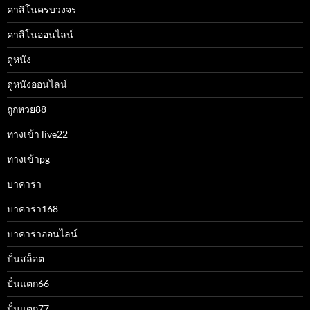
คาสิโนครบวงจร
คาสิโนออนไลน์
ดูหนัง
ดูหนังออนไลน์
ถูกหวย88
ทางเข้า live22
ทางเข้าpg
บาคาร่า
บาคาร่า168
บาคาร่าออนไลน์
ปั่นสล็อต
ปั่นแตก66
ปั่นแตก77