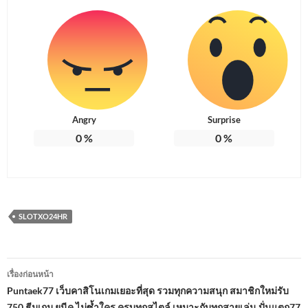
Angry
Surprise
0
%
0
%
SLOTXO24HR
เมนู
เรื่องก่อนหน้า
นำทาง
Puntaek77 เว็บคาสิโนเกมเยอะที่สุด รวมทุกความสนุก สมาชิกใหม่รับ
750 ธีมเกม ยูนีค ไม่ซ้ำใคร ครบทุกสไตล์ เหมาะกับทุกสายเล่น ปั่นแตก77