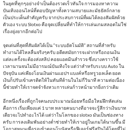
ในยุคที่ทุกๆอย่างจำเป็นต้องรวดเร็วทันใจ การมองหาความ
บันเทิงออนไลน์ที่ตอบปัญหาทั้งความสบายและมัธยัสถ์กลาย
เป็นประเด็นสำคัญครับ จากประสบการณ์ที่ผมได้ลองสัมผัสด้วย
ตัวเอง ระบบ Slotxo คือจุดเปลี่ยนที่ทำให้การเล่นเกมสลอตไม่ใช่
เรื่องยุ่งยากอีกต่อไป
จุดเด่นที่สุดที่สัมผัสได้เป็น “ระบบอัตโนมัติ” สถานที่สำหรับ
ทำงานได้ไหลลื่นจริงๆครับ อดีตสมัยการจะฝากหรือถอนเงิน
แต่ละครั้งจะต้องส่งสลิป คอยแอดมินสำรวจ ซึ่งบางคราวใช้
เวลานานจนไม่มีอารมณ์บันเทิงใจ แต่ว่าสำหรับระบบ Auto ใน
ปัจจุบัน แค่เพียงโอนเงินผ่านแอปฯ แบงค์หรือทรูวอลเล็ต ยอด
เงินก็ปรับเข้าเครดิตให้ในทันทีด้านในไม่กี่วินาที ความต่อเนื่อง
นี้ช่วยทำให้เราจดจำจังหวะการเล่นก้าวหน้ามากยิ่งกว่าเดิม
อีกหนึ่งเรื่องที่ถูกใจคนงบประมาณน้อยหรือมือใหม่ฝึกหัดเล่น
คือการ เริ่มเพียงแค่ 1 บาท หลายคนบางทีอาจจะรู้สึกว่าเงินบาท
เดียวจะไปทำอะไรได้ แต่ว่าในโลกของ slotxo มันเป็นช่องทาง
ครับ การลงเดิมพันอย่างต่ำช่วยทำให้เราอยู่ในเกมได้นานขึ้น มี
โอกาสหมุนเพื่อรอเข้าตอนโบนัสหรือฟีเจอร์ฟรีสปินได้โดยที่ไม่