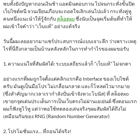
พบทั้งยังปัญหาถอนเงินช้า แอดมินตอบกวน ไปจนกระทั่งขั้นปิด
เว็บไซต์หนี จวนเจียนเกือบจะถอดใจเลิกเล่นไปแล้ว กระทั่งคู่หู
คนหนึ่งแนะนำให้รู้จักกับ
สล็อตxo
ซึ่งนับเป็นจุดเริ่มต้นที่ทำให้
ผมเข้าใจคำว่า “เว็บแท้” อย่างแท้จริง
วันนี้ผมเลยอยากมาแชร์ประสบการณ์แบบเจาะลึก ว่าเพราะเหตุ
ไรที่นี่ถึงกลายเป็นบ้านหลังหลักในการทำกำไรของผมขอรับ
1. ความแน่ใจที่สัมผัสได้: ระบบเสถียรแล้วก็ “เว็บแท้” ไม่จกตา
อย่างแรกที่ผมถูกใจตั้งแต่คลิกแรกคือ Interface ของเว็บไซต์
ครับ มันดูเป็นมือโปร ไม่เกลื่อนกลาด และก็โหลดไวมากมาย
(ซึ่งสำคัญมากเวลาเรากำลังปั่นเข้าจังหวะโบนัส) ที่ สล็อตxo
เขายกจุดเด่นประเด็นการเป็นเว็บตรงไม่ผ่านเอเย่นต์ ซึ่งตอนแรก
ผมก็ฟังหูไว้หู แต่ว่าพอใช้ทดลองเล่นจริงๆผมสัมผัสได้ถึงไม่
เหมือนกันของ RNG (Random Number Generator)
2. โปรโมชั่นแรง… ที่ถอนได้จริง!