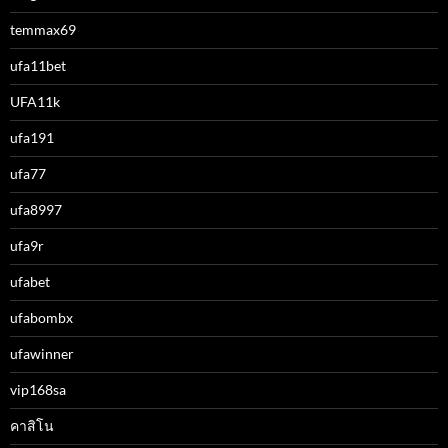
temmax69
ufa11bet
UFA11k
ufa191
ufa77
ufa8997
ufa9r
ufabet
ufabombx
ufawinner
vip168sa
คาสิโน