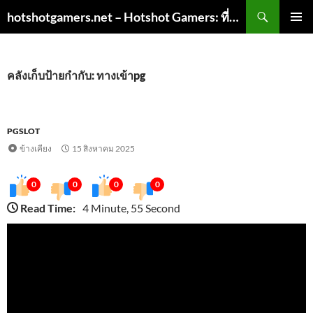
ค้นหา
hotshotgamers.net – Hotshot Gamers: ที่จะเป็นหนึ่งในนักเล่นเกมที่เหนือชั้น
ข้าม
เมนูหลัก
ไป
ยัง
เนื้อหา
คลังเก็บป้ายกำกับ: ทางเข้าpg
PGSLOT
ข้างเคียง
15 สิงหาคม 2025
0
0
0
0
Read Time:
4 Minute, 55 Second