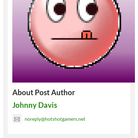
About Post Author
Johnny Davis
noreply@hotshotgamers.net