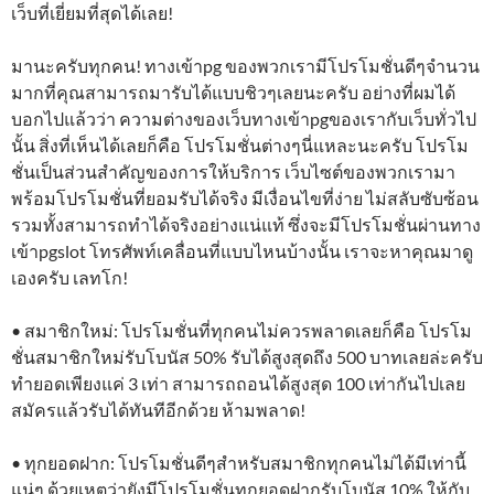
เว็บที่เยี่ยมที่สุดได้เลย!
มานะครับทุกคน! ทางเข้าpg ของพวกเรามีโปรโมชั่นดีๆจำนวน
มากที่คุณสามารถมารับได้แบบชิวๆเลยนะครับ อย่างที่ผมได้
บอกไปแล้วว่า ความต่างของเว็บทางเข้าpgของเรากับเว็บทั่วไป
นั้น สิ่งที่เห็นได้เลยก็คือ โปรโมชั่นต่างๆนี่แหละนะครับ โปรโม
ชั่นเป็นส่วนสำคัญของการให้บริการ เว็บไซต์ของพวกเรามา
พร้อมโปรโมชั่นที่ยอมรับได้จริง มีเงื่อนไขที่ง่าย ไม่สลับซับซ้อน
รวมทั้งสามารถทำได้จริงอย่างแน่แท้ ซึ่งจะมีโปรโมชั่นผ่านทาง
เข้าpgslot โทรศัพท์เคลื่อนที่แบบไหนบ้างนั้น เราจะหาคุณมาดู
เองครับ เลทโก!
• สมาชิกใหม่: โปรโมชั่นที่ทุกคนไม่ควรพลาดเลยก็คือ โปรโม
ชั่นสมาชิกใหม่รับโบนัส 50% รับได้สูงสุดถึง 500 บาทเลยล่ะครับ
ทำยอดเพียงแค่ 3 เท่า สามารถถอนได้สูงสุด 100 เท่ากันไปเลย
สมัครแล้วรับได้ทันทีอีกด้วย ห้ามพลาด!
• ทุกยอดฝาก: โปรโมชั่นดีๆสำหรับสมาชิกทุกคนไม่ได้มีเท่านี้
แน่ๆ ด้วยเหตุว่ายังมีโปรโมชั่นทุกยอดฝากรับโบนัส 10% ให้กับ