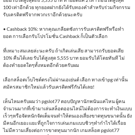
100 เท่าอีกด้วย ทุกยอดฝากยังได้รับทองคำสำหรับร่วมกิจกรรม
รับเครดิตฟรีจากพวกเราอีกด้วยนะครับ
• Cashback 10%: หากคุณเกลียดชังการรับเครดิตฟรีหรือทำ
ยอด การเลือกรับโปรโมชั่น Cashback ก็เป็นตัวเลือก
ที่เหมาะสมเลยล่ะนะครับ ถ้าเกิดเล่นเสีย สามารถรับยอดเสีย
10% คืนได้เลย รับได้สูงสุด 5,555 บาท ยอมรับได้โดยทันที ไม่
ต้องทำยอดใดๆทั้งหมดอีกด้วยครับผม
เลือกสล็อตเว็บไซต์ตรงไม่ผ่านเอเย่นต์ เลือก ทางเข้าpg เท่านั้น
สมัครสมาชิกใหม่แล้วรับเครดิตฟรีกันได้เลย!
เห็นไหมครับผมว่า pgslot77 ตอบปัญหานักพนันแค่ไหน ผู้คน
จำนวนมากที่เข้ามาเล่นสล็อตออนไลน์ไม่ต้องการจะทำเงินแบบ
เร็วๆหรือจัดหนักจัดเต็มจนทำให้ตนเองเสี่ยงขาดทุนขนาดนั้น ยัง
มีคนอีกเยอะแยะที่ถูกใจการเล่นเกมแบบชิวๆทำกำไรได้เรื่อย
ไม่มีความเสี่ยงต่อการขาดทุนมากนัก เกมสล็อต pgslot77