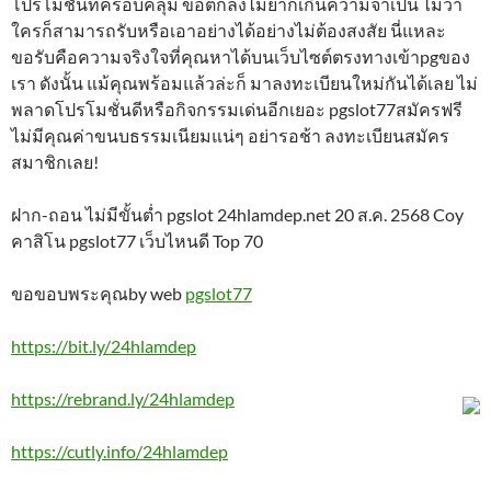
โปรโมชั่นที่ครอบคลุม ข้อตกลงไม่ยากเกินความจำเป็น ไม่ว่า
ใครก็สามารถรับหรือเอาอย่างได้อย่างไม่ต้องสงสัย นี่แหละ
ขอรับคือความจริงใจที่คุณหาได้บนเว็บไซต์ตรงทางเข้าpgของ
เรา ดังนั้น แม้คุณพร้อมแล้วล่ะก็ มาลงทะเบียนใหม่กันได้เลย ไม่
พลาดโปรโมชั่นดีหรือกิจกรรมเด่นอีกเยอะ pgslot77สมัครฟรี
ไม่มีคุณค่าขนบธรรมเนียมแน่ๆ อย่ารอช้า ลงทะเบียนสมัคร
สมาชิกเลย!
ฝาก-ถอน ไม่มีขั้นต่ำ pgslot 24hlamdep.net 20 ส.ค. 2568 Coy
คาสิโน pgslot77 เว็บไหนดี Top 70
ขอขอบพระคุณby web
pgslot77
https://bit.ly/24hlamdep
https://rebrand.ly/24hlamdep
https://cutly.info/24hlamdep