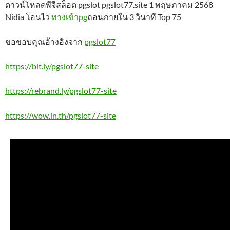
ดาวน์โหลดพีจีสล็อต pgslot pgslot77.site 1 พฤษภาคม 2568
Nidia โอนไว
ทางเข้าpg
ถอนภายใน 3 วินาที Top 75
ขอขอบคุณอ้างอิงจาก
pgslot77
https://bit.ly/pgslot77-site
https://rebrand.ly/pgslot77-site
https://wow.in.th/pgslot77-site