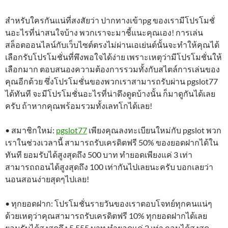
สำหรับใครกันแน่ที่สงสัยว่า ปากทางเข้าpg ของเรามีโปรโมชั่
นอะไรที่น่าสนใจบ้าง พวกเราจะมาชี้แนะคุณเอง! การเล่น
สล็อตออนไลน์กับเว็บไซต์ตรงไม่ผ่านเอเย่นต์นั้นจะทำให้คุณได้
เลือกรับโปรโมชั่นที่พึงพอใจได้ง่าย เพราะเหตุว่ามีโปรโมชั่นให้
เลือกมาก ตอบสนองความต้องการรวมทั้งกับสไตล์การเล่นของ
คุณอีกด้วย ซึ่งโปรโมชั่นของพวกเราสามารถรับผ่าน pgslot77
ได้ทันที จะมีโปรโมชั่นอะไรที่น่าดึงดูดบ้างนั้น ก็มาดูกันได้เลย
ครับ ถ้าหากคุณพร้อมรวมทั้งเลทโกได้เลย!
• สมาชิกใหม่:
pgslot77
เพียงคุณลงทะเบียนใหม่กับ pgslot พวก
เราในช่วงเวลานี้ สามารถรับเครดิตฟรี 50% ของยอดฝากได้ใน
ทันที ยอมรับได้สูงสุดถึง 500 บาท ทำยอดเพียงแค่ 3 เท่า
สามารถถอนได้สูงสุดถึง 100 เท่ากันไปเลยนะครับ บอกเลยว่า
นอนสอนง่ายสุดๆไปเลย!
• ทุกยอดฝาก: โปรโมชั่นรายวันของเราตอบโจทย์ทุกคนแน่ๆ
ด้วยเหตุว่าคุณสามารถรับเครดิตฟรี 10% ทุกยอดฝากได้เลย
ยอมรับได้สูงสุดถึง 5,555 บาท ทำยอดแค่ 2 เท่า ถอนได้สูงสุด