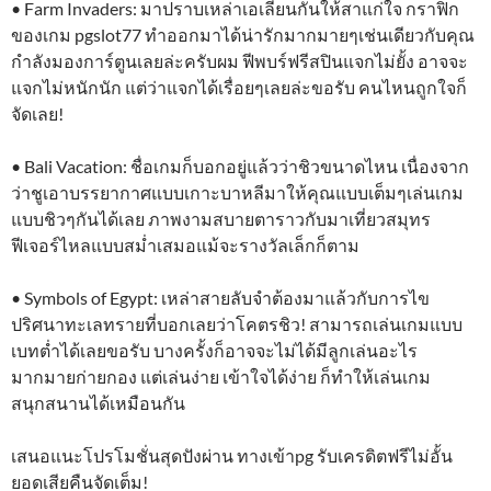
• Farm Invaders: มาปราบเหล่าเอเลี่ยนกันให้สาแก่ใจ กราฟิก
ของเกม pgslot77 ทำออกมาได้น่ารักมากมายๆเช่นเดียวกับคุณ
กำลังมองการ์ตูนเลยล่ะครับผม ฟีพบร์ฟรีสปินแจกไม่ยั้ง อาจจะ
แจกไม่หนักนัก แต่ว่าแจกได้เรื่อยๆเลยล่ะขอรับ คนไหนถูกใจก็
จัดเลย!
• Bali Vacation: ชื่อเกมก็บอกอยู่แล้วว่าชิวขนาดไหน เนื่องจาก
ว่าชูเอาบรรยากาศแบบเกาะบาหลีมาให้คุณแบบเต็มๆเล่นเกม
แบบชิวๆกันได้เลย ภาพงามสบายตาราวกับมาเที่ยวสมุทร
ฟีเจอร์ไหลแบบสม่ำเสมอแม้จะรางวัลเล็กก็ตาม
• Symbols of Egypt: เหล่าสายลับจำต้องมาแล้วกับการไข
ปริศนาทะเลทรายที่บอกเลยว่าโคตรชิว! สามารถเล่นเกมแบบ
เบทต่ำได้เลยขอรับ บางครั้งก็อาจจะไม่ได้มีลูกเล่นอะไร
มากมายก่ายกอง แต่เล่นง่าย เข้าใจได้ง่าย ก็ทำให้เล่นเกม
สนุกสนานได้เหมือนกัน
เสนอแนะโปรโมชั่นสุดปังผ่าน ทางเข้าpg รับเครดิตฟรีไม่อั้น
ยอดเสียคืนจัดเต็ม!