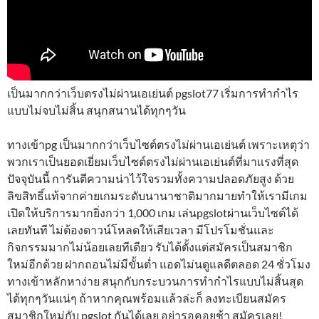
เป็นมากกว่าเว็บตรงไม่ผ่านเอเย่นต์ pgslot77 เริ่มการทำกำไร
แบบไม่จบไม่สิ้น สนุกสนานได้ทุกๆวัน
ทางเข้าpg เป็นมากกว่าเว็บไซต์ตรงไม่ผ่านเอเย่นต์ เพราะเหตุว่า
พวกเราเป็นยอดเยี่ยมเว็บไซต์ตรงไม่ผ่านเอเย่นต์ที่มาแรงที่สุด
ปัจจุบันนี้ การันตีความน่าไว้ใจรวมทั้งความปลอดภัยสูง ด้วย
ลิขสิทธิ์แท้จากค่ายเกมระดับนานาชาติมากมายทำให้เรามีเกม
เปิดให้บริการมากยิ่งกว่า 1,000 เกม เล่นpgslotผ่านเว็บไซต์ได้
เลยทันที ไม่ต้องดาวน์โหลดให้เสียเวลา มีโปรโมชั่นและ
กิจกรรมมากไม่น้อยเลยทีเดียว รับได้ตั้งแต่สมัครเป็นสมาชิก
ใหม่อีกด้วย ฝากถอนไม่มีขั้นต่ำ แอดไม่นดูแลดีตลอด 24 ชั่วโมง
ทางเข้าหลักหาง่าย สนุกกับกระบวนการทำกำไรแบบไม่สิ้นสุด
ได้ทุกๆวันแน่ๆ ถ้าหากคุณพร้อมแล้วล่ะก็ ลงทะเบียนสมัคร
สมาชิกใหม่กับ pgslot กันได้เลย อย่ารอคอยช้า สมัครเลย!