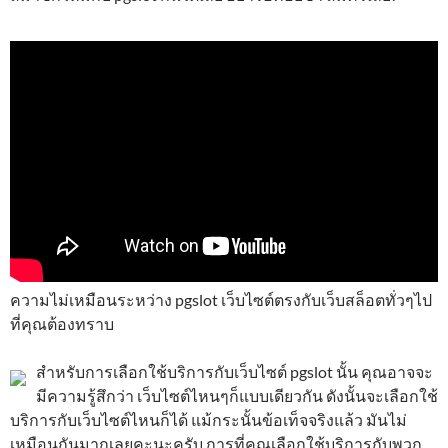
ความไม่เหมือนระหว่าง pgslot เว็บไซต์ตรงกับเว็บสล็อตทั่วๆไป
ที่คุณต้องทราบ
สำหรับการเลือกใช้บริการกับเว็บไซต์ pgslot นั้น คุณอาจจะ
มีความรู้สึกว่า เว็บไซต์ไหนๆก็แบบเดียวกัน ดังนั้นจะเลือกใช้
บริการกับเว็บไซต์ไหนก็ได้ แม้กระนั้นข้อเท็จจริงแล้ว มันไม่
เหมือนกันมากเลยคะนะครับ การที่คุณเลือกใช้บริการกับพวก