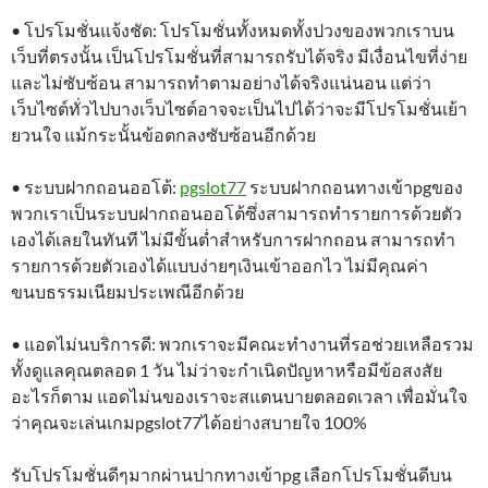
• โปรโมชั่นแจ้งชัด: โปรโมชั่นทั้งหมดทั้งปวงของพวกเราบน
เว็บที่ตรงนั้น เป็นโปรโมชั่นที่สามารถรับได้จริง มีเงื่อนไขที่ง่าย
และไม่ซับซ้อน สามารถทำตามอย่างได้จริงแน่นอน แต่ว่า
เว็บไซต์ทั่วไปบางเว็บไซต์อาจจะเป็นไปได้ว่าจะมีโปรโมชั่นเย้า
ยวนใจ แม้กระนั้นข้อตกลงซับซ้อนอีกด้วย
• ระบบฝากถอนออโต้:
pgslot77
ระบบฝากถอนทางเข้าpgของ
พวกเราเป็นระบบฝากถอนออโต้ซึ่งสามารถทำรายการด้วยตัว
เองได้เลยในทันที ไม่มีขั้นต่ำสำหรับการฝากถอน สามารถทำ
รายการด้วยตัวเองได้แบบง่ายๆเงินเข้าออกไว ไม่มีคุณค่า
ขนบธรรมเนียมประเพณีอีกด้วย
• แอดไม่นบริการดี: พวกเราจะมีคณะทำงานที่รอช่วยเหลือรวม
ทั้งดูแลคุณตลอด 1 วัน ไม่ว่าจะกำเนิดปัญหาหรือมีข้อสงสัย
อะไรก็ตาม แอดไม่นของเราจะสแตนบายตลอดเวลา เพื่อมั่นใจ
ว่าคุณจะเล่นเกมpgslot77ได้อย่างสบายใจ 100%
รับโปรโมชั่นดีๆมากผ่านปากทางเข้าpg เลือกโปรโมชั่นดีบน