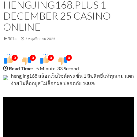
HENGJING168.PLUS 1
DECEMBER 25 CASINO
ONLINE
วีดีโอ
5 พฤศจิกายน 2025
0
0
0
0
Read Time:
5 Minute, 33 Second
hengjing168 สล็อตเว็บไซต์ตรง ชั้น 1 ลิขสิทธิ์แท้ทุกเกม แตก
ง่าย ไม่ล็อกยูส ไม่ล็อกผล ปลอดภัย 100%