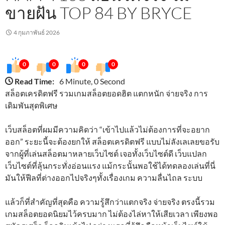
ขายฝัน TOP 84 BY BRYCE
4 กุมภาพันธ์ 2026
0
0
0
0
Read Time:
6 Minute, 0 Second
สล็อตเครดิตฟรี รวมเกมสล็อตยอดฮิต แตกหนัก จ่ายจริง การ
เดิมพันสุดพิเศษ
เว็บสล็อตที่ผมมีความคิดว่า “เข้าไปแล้วไม่ต้องการที่จะอยาก
ออก” ระยะนี้จะต้องยกให้ สล็อตเครดิตฟรี แบบไม่ลังเลเลยขอรับ
จากผู้ที่เล่นสล็อตมาหลายเว็บไซต์ เจอทั้งเว็บไซต์ดี เว็บแปลก
เว็บไซต์ที่ลุ้นกระทั่งอ่อนแรง แม้กระนั้นพอใช้ได้ทดลองเล่นที่นี่
มันให้ฟีลที่ต่างออกไปจริงๆทั้งเรื่องเกม ความลื่นไถล ระบบ
แล้วก็ที่สำคัญที่สุดคือ ความรู้สึกว่าแตกจริง จ่ายจริง ตรงนี้รวม
เกมสล็อตยอดนิยมไว้ครบมาก ไม่ต้องไล่หาให้เสียเวลา เพียงพอ