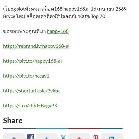
เว็บpg slotทั้งหมด สล็อต168 happy168.ai 16 เมษายน 2569
Bryce ใหม่ สล็อตเครดิตฟรีปลอดภัย100% Top 70
ขอขอบพระคุณที่มา
happy168
https://rebrand.ly/happy168-ai
https://bitt.to/happy168-ai
https://bitt.to/hccav1
https://shorturl.asia/3vkbt
https://t.co/cbKHBggyPK
Share