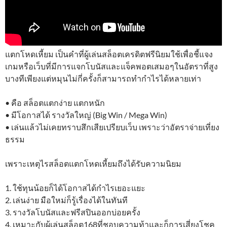
แตกโหดเหี้ยม เป็นคำที่ผู้เล่นสล็อตเครดิตฟรีนิยมใช้เพื่อชี้แจง
เกมหรือเว็บที่มีการแจกโบนัสและแจ็คพอตเสมอๆในอัตราที่สูง
บางทีเพียงแต่หมุนไม่กี่ครั้งก็สามารถทำกำไรได้หลายเท่า
• คือ สล็อตแตกง่าย แตกหนัก
• มีโอกาสได้ รางวัลใหญ่ (Big Win / Mega Win)
• เล่นแล้วไม่เคยทราบสึกเสียเปรียบเว็บ เพราะว่าอัตราจ่ายเที่ยง
ธรรม
เพราะเหตุไรสล็อตแตกโหดเหี้ยมถึงได้รับความนิยม
1. ใช้ทุนน้อยก็ได้โอกาสได้กำไรเยอะแยะ
2. เล่นง่าย มือใหม่ก็รู้เรื่องได้ในทันที
3. รางวัลโบนัสและฟรีสปินออกบ่อยครั้ง
4. เหมาะกับผู้เล่นสล็อต168ที่ชอบความท้าและก็การเสี่ยงโชค