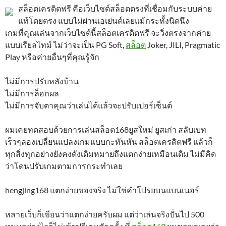
สล็อตเครดิตฟรี คือเว็บไซต์สล็อตตรงที่เชื่อมกับระบบค่าย
แท้โดยตรง แบบไม่ผ่านเอเย่นต์เลยแม้กระทั้งนิดนึง
เกมที่คุณเล่นจากเว็บไซต์นี้สล็อตเครดิตฟรี จะวิ่งตรงจากค่าย
แบบเรียลไทม์ ไม่ว่าจะเป็น PG Soft,
สล็อต
Joker, JILI, Pragmatic
Play หรือค่ายอื่นๆที่คุณรู้จัก
ไม่มีการปรับหลังบ้าน
ไม่มีการล็อกผล
ไม่มีการจับตาคุณว่าเล่นได้แล้วจะปรับเปอร์เซ็นต์
ผมเคยทดสอบด้วยการเล่นสล็อต168ยูสใหม่ ยูสเก่า สลับเบท
เร็วๆลองเปลี่ยนแปลงเกมแบบกะทันหัน สล็อตเครดิตฟรี แล้วก็
ทุกสิ่งทุกอย่างยังคงดังเดิมหมายถึงแตกง่ายเหมือนเดิม ไม่มีคิด
ว่าโดนปรับเกมตามการกระทำเลย
hengjing168 แตกง่ายของจริง ไม่ใช่คำโปรยบนแบนเนอร์
หลายเว็บก็เขียนว่าแตกง่ายครับผม แต่ว่าเล่นจริงปั่นไป 500