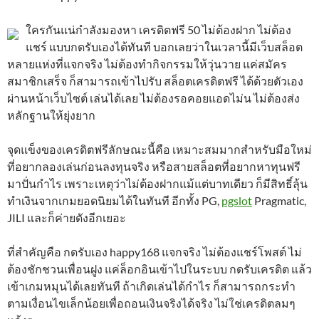
ใครกันแน่กำลังมองหา เครดิตฟรี 50 ไม่ต้องฝาก ไม่ต้อง
แชร์ แบบกดรับเองได้ทันที บอกเลยว่าในเวลานี้มีเว็บสล็อต
หลายแห่งที่แจกจริง ไม่ต้องทำกิจกรรมให้วุ่นวาย แค่สมัคร
สมาชิกเสร็จ ก็สามารถเข้าไปรับ สล็อตเครดิตฟรี ได้ด้วยตัวเอง
ผ่านหน้าเว็บไซต์ เล่นได้เลย ไม่ต้องรอคอยแอดไม่น ไม่ต้องส่ง
หลักฐานให้ยุ่งยาก
จุดแข็งของเครดิตฟรีลักษณะนี้คือ เหมาะสมมากสำหรับมือใหม่
ที่อยากลองเล่นก่อนลงทุนจริง หรือสายสล็อตที่อยากหาทุนฟรี
มาปั่นกำไร เพราะเหตุว่าไม่ต้องฝากแม้แต่บาทเดียว ก็มีสิทธิ์ลุ้น
ทำเงินจากเกมยอดนิยมได้ในทันที อีกทั้ง PG,
pgslot
Pragmatic,
JILI และก็ค่ายดังอีกเยอะ
ที่สำคัญคือ กดรับเอง happy168 แจกจริง ไม่ต้องแชร์โพสต์ ไม่
ต้องชักชวนเพื่อนฝูง แค่ล็อกอินเข้าไปในระบบ กดรับเครดิต แล้ว
เข้าเกมหมุนได้เลยทันที ถ้าเกิดเล่นได้กำไร ก็สามารถกระทำ
ตามเงื่อนไขเล็กน้อยเพื่อถอนเงินจริงได้จริง ไม่ใช่เครดิตลมๆ