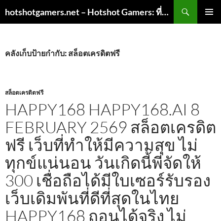
ค้นหา
hotshotgamers.net – Hotshot Gamers: ที่จะเป็นหนึ่งในนักเล่นเกมที่เหนือชั้น
ข้าม
เมนูหลัก
ไป
ยัง
เนื้อหา
คลังเก็บป้ายกำกับ: สล็อตเครดิตฟรี
สล็อตเครดิตฟรี
HAPPY168 HAPPY168.AI 8
FEBRUARY 2569 สล็อตเครดิต
ฟรี เว็บที่ทำให้มีความสุข ไม่
ทุกข์แน่นอน วันเกิดนี้พี่จัดให้
300 เชื่อถือได้มีใบเซอร์รับรอง
เว็บเดิมพันที่ดีที่สุดในไทย
HAPPY168 ถอนได้จริง ไม่