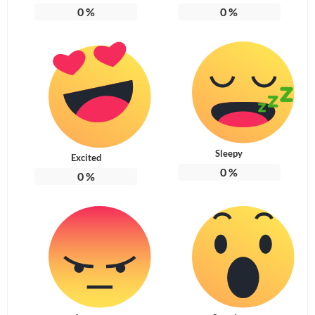
0
%
0
%
Sleepy
Excited
0
%
0
%