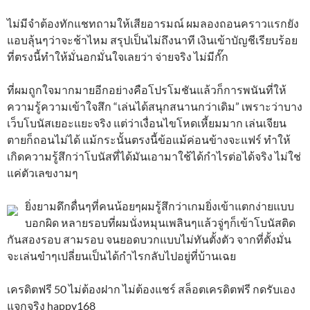
ไม่มีจำต้องทักแชทถามให้เสียอารมณ์ ผมลองถอนคราวแรกยัง
แอบลุ้นๆว่าจะช้าไหม สรุปเป็นไม่ถึงนาที เงินเข้าบัญชีเรียบร้อย
ที่ตรงนี้ทำให้มั่นอกมั่นใจเลยว่า จ่ายจริง ไม่มีกั๊ก
ที่ผมถูกใจมากมายอีกอย่างคือโปรโมชันแล้วก็การพนันที่ให้
ความรู้ความเข้าใจสึก “เล่นได้สนุกสนานกว่าเดิม” เพราะว่าบาง
เว็บโบนัสเยอะแยะจริง แต่ว่าเงื่อนไขโหดเหี้ยมมาก เล่นเจียน
ตายก็ถอนไม่ได้ แม้กระนั้นตรงนี้ข้อแม้ค่อนข้างจะแฟร์ ทำให้
เกิดความรู้สึกว่าโบนัสที่ได้มันเอามาใช้ได้กำไรต่อได้จริง ไม่ใช่
แค่ตัวเลขงามๆ
ยิ่งยามดึกดื่นๆที่คนน้อยๆผมรู้สึกว่าเกมยิ่งเข้าแตกง่ายแบบ
บอกผิด หลายรอบที่ผมนั่งหมุนเพลินๆแล้วจู่ๆก็เข้าโบนัสติด
กันสองรอบ สามรอบ จนยอดบวกแบบไม่ทันตั้งตัว จากที่ตั้งมั่น
จะเล่นขำๆเปลี่ยนเป็นได้กำไรกลับไปอยู่ที่บ้านเฉย
เครดิตฟรี 50 ไม่ต้องฝาก ไม่ต้องแชร์ สล็อตเครดิตฟรี กดรับเอง
แจกจริง happy168