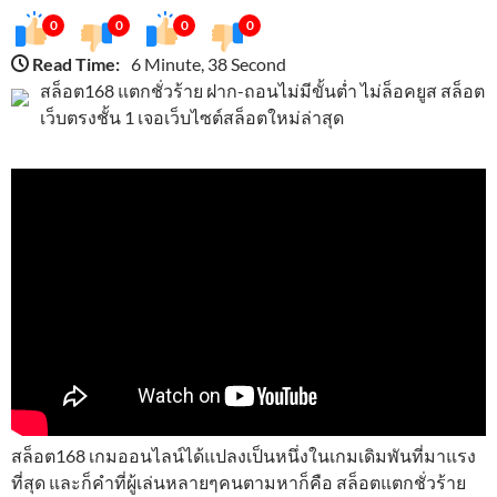
0
0
0
0
Read Time:
6 Minute, 38 Second
สล็อต168 แตกชั่วร้าย ฝาก-ถอนไม่มีขั้นต่ำ ไม่ล็อคยูส สล็อต
เว็บตรงชั้น 1 เจอเว็บไซต์สล็อตใหม่ล่าสุด
สล็อต168 เกมออนไลน์ได้แปลงเป็นหนึ่งในเกมเดิมพันที่มาแรง
ที่สุด และก็คำที่ผู้เล่นหลายๆคนตามหาก็คือ สล็อตแตกชั่วร้าย