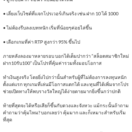
• เลี่ยงเว็บไซต์ที่แจกโปรเวอร์เกินจริง เช่น ฝาก 10 ได้ 1000
• ไม่ต้องรีบลงเบทหนัก เริ่มที่น้อยๆค่อยไล่ขึ้น
• เลือกเกมที่ค่า RTP สูงกว่า 95% ขึ้นไป
ภายหลังลองมาหลายรอบ บอกได้เต็มปากว่า “สล็อตสมาชิกใหม่
ฝาก10รับ100” เป็นโปรที่คุ้มค่ารวมทั้งมอบโอกาส
ทำเงินสูงจริง โดยยิ่งไปกว่านั้นสำหรับผู้ที่ไม่ต้องการลงทุนหนัก
ตั้งแต่แรก ทุกเกมที่เล่นมีโอกาสแตกได้ และทุนที่ได้เพิ่มจากโปร
ช่วยเปิดทางให้พบรางวัลใหญ่ได้ง่ายดายมากยิ่งขึ้นกว่าปกติ
ท้ายที่สุดจะได้หรือเสียก็ขึ้นกับดวงและจังหวะ แม้กระนั้นถ้าถาม
คำถามว่าคุ้มไหม? บอกเลยว่า คุ้มมาก และก็เหมาะสำหรับเริ่ม
ที่สุด