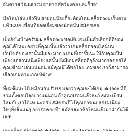
อันตราย วัฒนธรรม อาหาร สัตว์มงคล และก็ฯลฯ
มือใหม่เล่นแล้วฟิน สายทุนน้อยก็จะต้องโดน สล็อต666 เว็บตรง
แท้ 100% เพื่อนที่ยอดเยี่ยมของนักพนัน สมัครเลย!
เป็นยังไงบ้างครับผม สล็อต666 พอเพียงจะเป็นตัวเลือกที่ดีของ
คุณได้ไหม? อย่างที่คุณเห็นแล้วว่า เกมสล็อตออนไลน์บน
เว็บไซต์ของเรานั้นมีเยอะมาก 5 เกมที่เราชี้แนะให้กับคุณเป็น
เพียงแต่ส่วนหนึ่งเพียงแค่นั้น ยังมีเกมสล็อตดีๆอีกมากรอคอยให้
คุณเข้ามาเล่นแน่นอน แม้คุณมิได้พอใจ 5 เกมของเราก็สามารถ
เลือกเกมตามเกณฑ์ต่างๆ
ที่ผมชี้แนะได้เหมือนกัน รับรองเลยว่า คุณจะได้เกม alot666 ที่ดี
รวมทั้งชอบใจอย่างแน่นอน ถ้าคุณพรอมแล้วล่ะก็ ลงทะเบียน
ใหม่กับเราได้เลยนะครับ สมัครฟรี ไร้คุณค่าขนบธรรมเนียม
ใดๆทั้งสิ้นแน่ๆ อย่ารอคอยช้า สมัครสมาชิกใหม่แล้วมาฝ่ากันได้
เลย!
เกมสล็อต สล็อต666 alot666.alott.site 16 October 25 Hassan