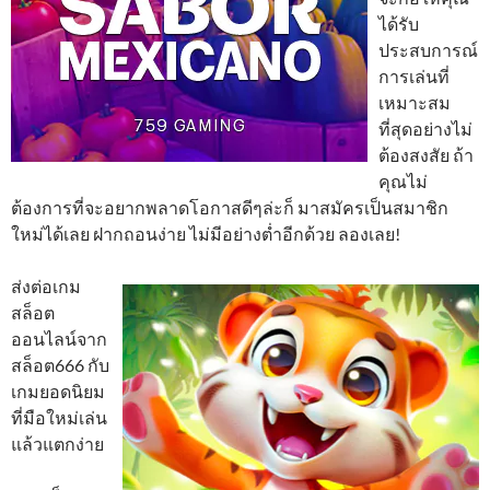
ได้รับ
ประสบการณ์
การเล่นที่
เหมาะสม
ที่สุดอย่างไม่
ต้องสงสัย ถ้า
คุณไม่
ต้องการที่จะอยากพลาดโอกาสดีๆล่ะก็ มาสมัครเป็นสมาชิก
ใหม่ได้เลย ฝากถอนง่าย ไม่มีอย่างต่ำอีกด้วย ลองเลย!
ส่งต่อเกม
สล็อต
ออนไลน์จาก
สล็อต666 กับ
เกมยอดนิยม
ที่มือใหม่เล่น
แล้วแตกง่าย