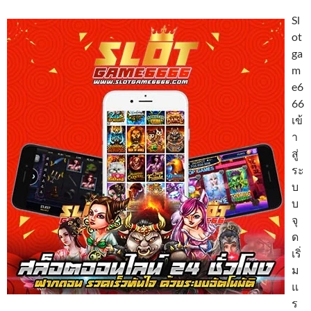
Sl
ot
ga
m
e6
66
เข้
า
สู่
ระ
บ
บ
จุ
ด
เริ่
ม
แ
ร