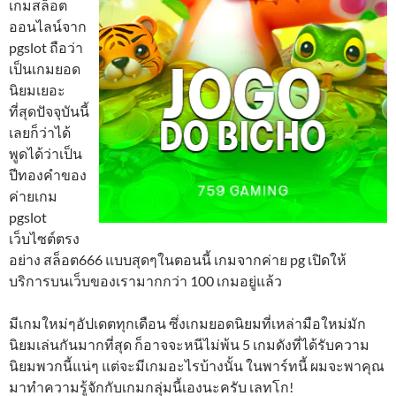
เกมสล็อต
ออนไลน์จาก
pgslot ถือว่า
เป็นเกมยอด
นิยมเยอะ
ที่สุดปัจจุบันนี้
เลยก็ว่าได้
พูดได้ว่าเป็น
ปีทองคำของ
ค่ายเกม
pgslot
เว็บไซต์ตรง
อย่าง สล็อต666 แบบสุดๆในตอนนี้ เกมจากค่าย pg เปิดให้
บริการบนเว็บของเรามากกว่า 100 เกมอยู่แล้ว
มีเกมใหม่ๆอัปเดตทุกเดือน ซึ่งเกมยอดนิยมที่เหล่ามือใหม่มัก
นิยมเล่นกันมากที่สุด ก็อาจจะหนีไม่พ้น 5 เกมดังที่ได้รับความ
นิยมพวกนี้แน่ๆ แต่จะมีเกมอะไรบ้างนั้น ในพาร์ทนี้ ผมจะพาคุณ
มาทำความรู้จักกับเกมกลุ่มนี้เองนะครับ เลทโก!