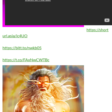
https://short
url.asia/ic4UO
https://bitt.to/nwkb05
https://t.co/FAxNwCWTBc