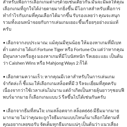
สำหรับเพื่อการเลือกเกมต่างๆด้วยเช่นเดียวกัน มันจะมีผลให้คุณ
เลือกเกมที่ถูกใจได้ง่ายดายมากยิ่งขึ้น มีโอกาสสำหรับเพื่อการ
ทำกำไรกับเกมที่คุณเลือกได้มากขึ้น รับรองเลยว่า คุณจะสนุก
รวมทั้งเอนหน้าจอยกับการเล่นเกมเยอะขึ้นเรื่อยๆอย่างแน่แท้
ครับ
• เลือกจากงบประมาณ: แม้คุณมีทุนน้อย ให้มองหาเกมที่มีเบท
ต่ำ แตกง่าย ได้แก่ Fortune Tiger หรือ Fortune Ox แต่ว่าหากคุณ
มีทุนกลางหรือสูง มองหาเกมที่มีโบนัสหนัก รีลเยอะแยะ เป็นต้น
ว่า Caishen Wins หรือ Mahjong Ways 2 ก็ได้
• เลือกตามความเร็ว: หากคุณมีเวลาสำหรับในการเล่นเกม
จำกัดล่ะก็ ชี้แนะให้เลือกเกมสล็อตที่มี 3 รีลจะเยี่ยมที่สุดครับ
เนื่องจากว่าใช้เวลาเล่นไม่นาน แต่ถ้าเกิดเป็นสายลุ้นยาวๆชอบฟี
พบร์มากมาย ก็เลือกเกมแบบ 5 รีลขึ้นไปได้เช่นกันครับ
• เลือกจากธีมที่สนใจ: เกมสล็อตจาก สล็อต666 มีธีมมากมาย
มากมาย ไม่ว่าคุณจะถูกใจธีมเกมแบบไหนก็มาเลือกได้ตามที่
คุณอยากเลยขอรับ จัดเต็มทุกธีมเกมแน่ๆ เป็นต้นว่า แนวเสี่ยง