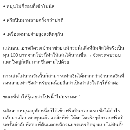
• หมุนไม่กี่รอบก็เข้าโบนัส
• ฟรีสปินมาหลายครั้งกว่าปกติ
• เครื่องหมายจ่ายสูงลงติดๆกัน
แน่นอน…อาจมีดวงเข้ามาช่วย แม้กระนั้นสิ่งที่สัมผัสได้จริงเป็น
ทุน 100 บาทจากโปรนี้ทำให้เล่นได้นานขึ้น → จังหวะพบรอบ
แตกใหญ่ก็เพิ่มมากขึ้นตามไปด้วย
การเล่นไม่นานวันนั้นก็สามารถทำเงินได้มากกว่าจำนวนเงินที่
ลงหลายเท่า ซึ่งสำหรับทุนน้อยถือว่าเป็นกำลังใจดีๆให้ฝ่าต่อ
ขณะที่ทำให้รู้เลยว่าโปรนี้ “ไม่ธรรมดา”
หลังจากหมุนอยู่พักหนึ่งก็ได้เข้า ฟรีสปิน รอบแรก ซึ่งได้กำไร
กลับมาเกือบเท่าทุนแล้ว แต่สิ่งที่ทำให้ตาโตจริงๆคือรอบฟรีสปิ
นครั้งลำดับที่สอง ที่ดันแตกหนักจนยอดเครดิตพุ่งแบบไม่ทันตั้ง