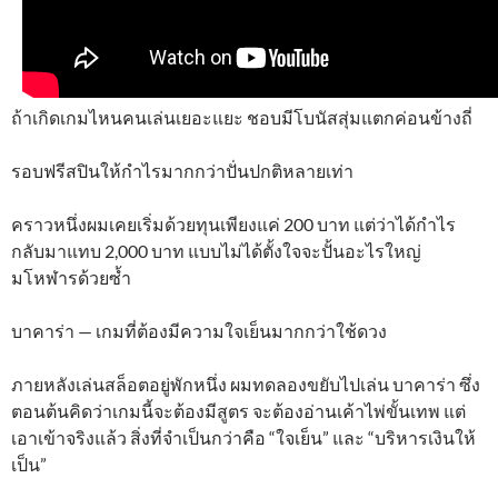
ถ้าเกิดเกมไหนคนเล่นเยอะแยะ ชอบมีโบนัสสุ่มแตกค่อนข้างถี่
รอบฟรีสปินให้กำไรมากกว่าปั่นปกติหลายเท่า
คราวหนึ่งผมเคยเริ่มด้วยทุนเพียงแค่ 200 บาท แต่ว่าได้กำไร
กลับมาแทบ 2,000 บาท แบบไม่ได้ตั้งใจจะปั้นอะไรใหญ่
มโหฬารด้วยซ้ำ
บาคาร่า — เกมที่ต้องมีความใจเย็นมากกว่าใช้ดวง
ภายหลังเล่นสล็อตอยู่พักหนึ่ง ผมทดลองขยับไปเล่น บาคาร่า ซึ่ง
ตอนต้นคิดว่าเกมนี้จะต้องมีสูตร จะต้องอ่านเค้าไพ่ขั้นเทพ แต่
เอาเข้าจริงแล้ว สิ่งที่จำเป็นกว่าคือ “ใจเย็น” และ “บริหารเงินให้
เป็น”