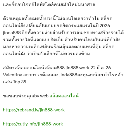
และก็ตอบโจทย์ไลฟ์สไตล์คนสมัยใหม่มหาศาล
ด้วยเหตุผลทั้งหมดทั้งปวงนี้ ไม่ฉงนใจเลยว่าทำไม สล็อต
ออนไลน์จึงเปลี่ยนเป็นเกมยอดฮิตกระแสแรงในปี 2026
jinda888 อีกทั้งความง่ายสำหรับการเล่น ช่องทางสร้างรายได้
รวมทั้งรางวัลที่แจกแบบจัดเต็ม สำหรับคนไหนกันแน่ที่กำลัง
มองหาความเพลิดเพลินพร้อมลุ้นผลตอบแทนที่คุ้ม สล็อต
ออนไลน์นับว่าเป็นตัวเลือกที่ไม่ควรมองข้าม
สมัครสล็อตออนไลน์ สล็อต888 jin888.work 22 มี.ค. 26
Valentina อยากรวยต้องลอง jinda888ลงทุนงบน้อย กำไรหลัก
แสน Top 39
ขอขอบพระคุณby web
สล็อตออนไลน์
https://rebrand.ly/jin888-work
https://cutly.info/jin888-work