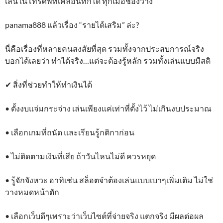
เล่นในโทรศัพท์เคลื่อนที่ก็ได้ ทุกเมื่อช่องว่าง
panama888 แล้วเรื่อง “รายได้เสริม” ล่ะ?
นี่คือเรื่องที่หลายคนสงสัยที่สุด รวมทั้งจากประสบการณ์จริง
บอกได้เลยว่า ทำได้จริง…แต่จะต้องรู้หลัก รวมทั้งเล่นแบบมีสติ
✔ สิ่งที่ช่วยทำให้ทำเงินได้
• ตั้งงบแจ่มกระจ่าง เล่นเพียงแค่เท่าที่ตั้งไว้ ไม่เกินงบประมาณ
• เลือกเกมที่ถนัด และเรียนรู้กติกาก่อน
• ไม่ติดตามเงินที่เสีย ถ้าวันไหนไม่ดี ควรหยุด
• รู้จักจังหวะ อาทิเช่น สล็อตจำต้องเล่นแบบเบาๆเพิ่มเติม ไม่ใช่
วางหมดหน้าตัก
• เลือกเว็บดีๆเพราะว่าเว็บไซต์ที่จ่ายจริง แตกจริง มีผลต่อผล