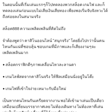
ในตอนนั้นที่เริ่มเล่นแรกๆก็ไปทดลองพวกสล็อต เกมไพ่ และก็
ทดลองเล่นก่อนแบบไม่เสียเงินเสียทอง เพียงพอเริ่มจับจังหวะได้
ถึงค่อยลงในสนามจริง
สล็อต888 ความเพลิดเพลินที่คิดไม่ถึง
จำต้องพูดว่า คาสิโนออนไลน์ “สนุกจริง” โดยยิ่งไปกว่านั้นคน
ไหนกันแน่ที่ชอบลุ้น ชอบเกมที่มีภาพและก็เสียงงามๆจะ
เพลิดเพลินมาก
• สล็อตกราฟิกดีๆภาพเคลื่อนไหวละลานตา
• เกมไลฟ์สดจากคาสิโนจริง ให้ฟีลเสมือนนั่งอยู่ในโต๊ะ
• เกมไพ่ที่เข้าใจง่าย เหมาะกับมือใหม่
เป็นหากคนไหนกันเครียดจากงาน พอได้เข้ามาเล่นแป๊บเดียว
เสมือนเปลี่ยนบรรยากาศเลย ไม่ต้องเดินทาง ไม่ต้องหาที่เล่น