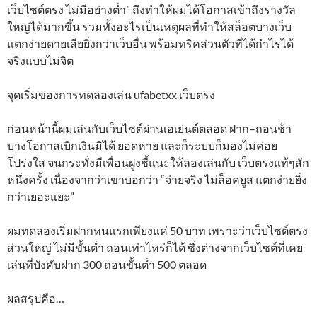
เว็บไซต์ตรง ไม่มีอย่างต่ำ” ถึงทำให้ผมได้โอกาสเข้าถึงรางวัล
ใหญ่ได้มากขึ้น รวมทั้งอะไรเป็นเหตุผลที่ทำให้สล็อตบางเว็บ
แตกง่ายดายเสียยิ่งกว่าเว็บอื่น พร้อมทริคส่วนตัวที่ได้กำไรได้
จริงแบบไม่จิต
จุดเริ่มของการทดลองเล่น ufabetxx เว็บตรง
ก่อนหน้านี้ผมเล่นกับเว็บไซต์ผ่านเอเย่นต์ตลอด ฝาก–ถอนช้า
บางโอกาสเบิกเงินมิได้ ยอดหาย และก็ระบบก็มองไม่ค่อย
โปร่งใส จนกระทั่งมีเพื่อนฝูงชี้แนะให้ลองเล่นกับ เว็บตรงแท้ๆสัก
หนึ่งครั้ง เนื่องจากว่าเขาบอกว่า “จ่ายจริง ไม่ล็อคยูส แตกง่ายยิ่ง
กว่าเยอะแยะ”
ผมทดลองเริ่มฝากหนแรกเพียงแค่ 50 บาท เพราะว่าเว็บไซต์ตรง
ส่วนใหญ่ ไม่มีขั้นต่ำ ถอนเท่าไหร่ก็ได้ ซึ่งต่างจากเว็บไซต์ที่เคย
เล่นที่บังคับฝาก 300 ถอนขั้นต่ำ 500 ตลอด
ผลสรุปคือ…