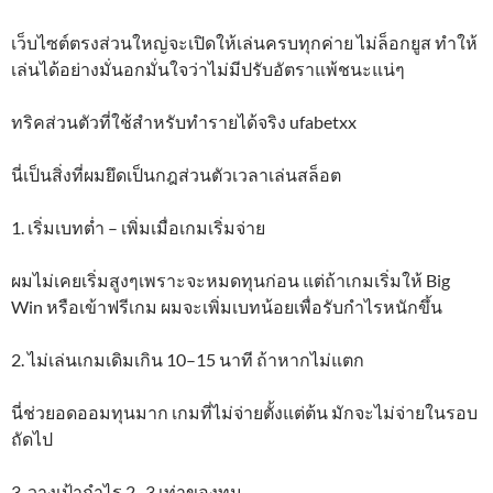
เว็บไซต์ตรงส่วนใหญ่จะเปิดให้เล่นครบทุกค่าย ไม่ล็อกยูส ทำให้
เล่นได้อย่างมั่นอกมั่นใจว่าไม่มีปรับอัตราแพ้ชนะแน่ๆ
ทริคส่วนตัวที่ใช้สำหรับทำรายได้จริง ufabetxx
นี่เป็นสิ่งที่ผมยึดเป็นกฎส่วนตัวเวลาเล่นสล็อต
1. เริ่มเบทต่ำ – เพิ่มเมื่อเกมเริ่มจ่าย
ผมไม่เคยเริ่มสูงๆเพราะจะหมดทุนก่อน แต่ถ้าเกมเริ่มให้ Big
Win หรือเข้าฟรีเกม ผมจะเพิ่มเบทน้อยเพื่อรับกำไรหนักขึ้น
2. ไม่เล่นเกมเดิมเกิน 10–15 นาที ถ้าหากไม่แตก
นี่ช่วยอดออมทุนมาก เกมที่ไม่จ่ายตั้งแต่ต้น มักจะไม่จ่ายในรอบ
ถัดไป
3. วางเป้ากำไร 2–3 เท่าของทุน