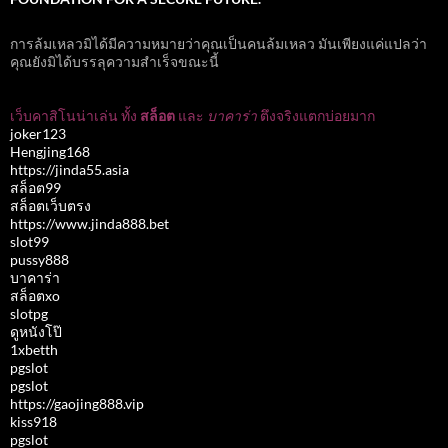
การล้มเหลวมิได้มีความหมายว่าคุณเป็นคนล้มเหลว มันเพียงแค่แปลว่า
คุณยังมิได้บรรลุความสำเร็จขณะนี้
เว็บคาสิโนน่าเล่น ทั้ง
สล็อต
และ
บาคาร่า
ตึงจริงแตกบ่อยมาก
joker123
Hengjing168
https://jinda55.asia
สล็อต99
สล็อตเว็บตรง
https://www.jinda888.bet
slot99
pussy888
บาคาร่า
สล็อตxo
slotpg
ดูหนังโป๊
1xbetth
pgslot
pgslot
https://gaojing888.vip
kiss918
pgslot