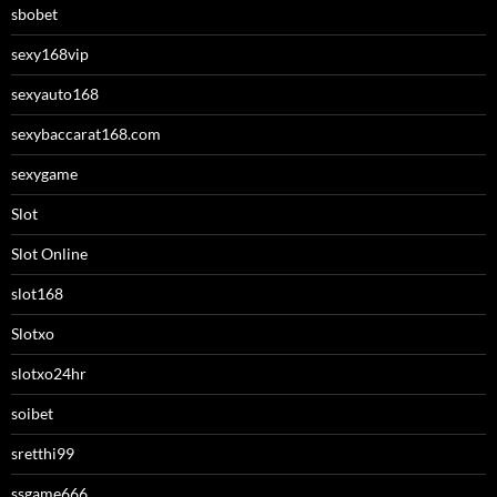
sbobet
sexy168vip
sexyauto168
sexybaccarat168.com
sexygame
Slot
Slot Online
slot168
Slotxo
slotxo24hr
soibet
sretthi99
ssgame666