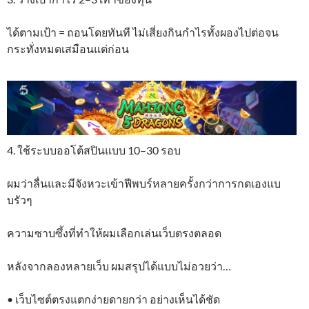
ได้ตามเป้า = ถอนโดยทันที ไม่เสี่ยงกินกำไรทั้งผองไปต่อจน
กระทั่งหมดเสมือนแต่ก่อน
4. ใช้ระบบออโต้สปินแบบ 10–30 รอบ
ผมว่าลื่นและมีจังหวะเข้าฟีพบร์หลายครั้งกว่าการกดเองแบ
บรัวๆ
ความซาบซึ้งที่ทำให้ผมเลือกเล่นเว็บตรงตลอด
หลังจากลองหลายเว็บ ผมสรุปได้แบบไม่อวยว่า…
• เว็บไซต์ตรงแตกง่ายดายกว่า อย่างเห็นได้ชัด