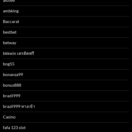
alot66
ambking
Baccarat
bestbet
betway
bkkwin เครดิตฟรี
bng55
bonanza99
bonus888
brazil999
brazil999 ทางเข้า
Casino
fafa 123 slot