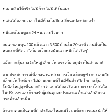
• ถอนเงินได้จริง ไม่มีอ้าง ไม่มีเทิร์นแฝง
• เล่นได้ตลอดเวลา ไม่มีค้าง ไม่ปิดเปลี่ยนแปลงบ่อยครั้ง
• มีแอดไม่นดูแล 24 ชม. ตอบไวมาก
ผมเคยเล่นทุน 100 แล้วแตก 3,500 ด้านใน 20 นาที ตอนนั้นเป็น
หนแรกที่คิดว่า “สล็อตเว็บตรงมันแตกหนักได้จริงๆ”
แม้อยากลุ้นรางวัลใหญ่ เลือกเว็บตรง สล็อตยูฟ่า เป็นคำตอบ!
จากประสบการณ์ที่ลองนานาประการเว็บ สล็อตยูฟ่า การเล่นกับ
สล็อตเว็บไซต์ตรง ไม่ผ่านเอเย่นต์ ไม่มีขั้นต่ำ เปิดโอกาสลุ้น
โบนัสใหญ่สูงขึ้นมากยิ่งกว่าแบบได้ผลจริง เพราะระบบโปร่งใส
ไม่ปรับเรท และก็รองรับผู้เล่นทุกงบประมาณ ตั้งแต่หลักสิบจน
กระทั่งหลักหมื่น
ถ้าหากคุณเป็นคนที่กำลังลังเลไหมแน่ใจ ผมต้องการแนะนำให้