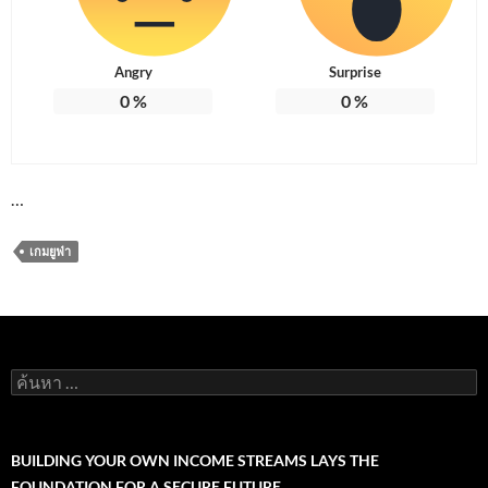
Angry
Surprise
0
%
0
%
…
เกมยูฟ่า
ค้นหา
สำหรับ:
BUILDING YOUR OWN INCOME STREAMS LAYS THE
FOUNDATION FOR A SECURE FUTURE.