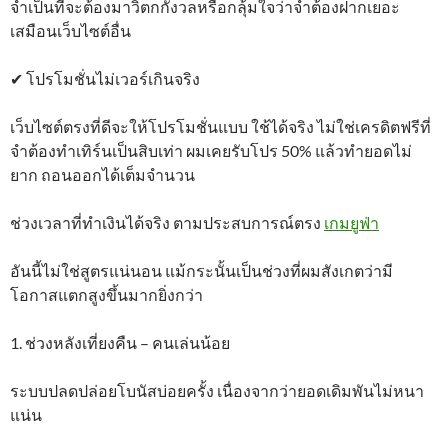
จำเป็นที่จะต้องมาวิตกกังวลหรือกลุ้มใจว่าจำต้องฝากเยอะ
เสมือนเว็บไซต์อื่น
✔ โปรโมชั่นไม่เวอร์เกินจริง
เว็บไซต์ตรงที่ดีจะให้โปรโมชั่นแบบ ใช้ได้จริง ไม่ใช่เครดิตฟรีที่
จำต้องทำเทิร์นเป็นสิบเท่า ผมเคยรับโปร 50% แล้วทำยอดไม่
ยาก ถอนออกได้เต็มจำนวน
ช่วงเวลาที่ทำเงินได้จริง ตามประสบการณ์ตรง
เกมยูฟ่า
อันนี้ไม่ใช่สูตรแน่นอน แม้กระนั้นเป็นช่วงที่ผมสังเกตว่ามี
โอกาสแตกสูงขึ้นมากยิ่งกว่า
1. ช่วงหลังเที่ยงคืน – คนเล่นน้อย
ระบบปลดปล่อยโบนัสบ่อยครั้ง เนื่องจากว่ายอดเดิมพันไม่หนา
แน่น