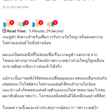
12 มกราคม 2026
0
0
0
0
Read Time:
5 Minute, 29 Second
เกมยูฟ่า จังหวะสำหรับเพื่อการรับรางวัลใหญ่! สล็อตแตกง่าย
ไม่ผ่านเอเย่นต์ ไม่มีอย่างน้อย
ผมเองเป็นคนหนึ่งที่ไม่ค่อยเชื่อเรื่อง เกมยูฟ่า แตกง่าย จาก
โฆษณาต่างๆมากแค่ไหนนัก เพราะเหตุว่าส่วนใหญ่ก็ดูเหมือน
จะขายฝันมากยิ่งกว่าเล่นแล้วได้จริง
แม้กระนั้นภายหลังได้ทดลองเปลี่ยนมุมมอง ทดลองเลือกเล่นกับ
ufabetxx เว็บไซต์ตรง ไม่ผ่านเอเย่นต์ ที่คนจำนวนไม่น้อย
แนะนำ แล้วก็ทดสอบเล่นด้วยตัวเองแบบไม่คาดหมายอะไรเลย
ผมกลับต้องมาพบว่า…โลกของสล็อตมันมิได้เหมือนอย่างที่คิด!
ในบทความนี้ ผมจะเล่าประสบการณ์ตรง ว่า “เพราะเหตุไร