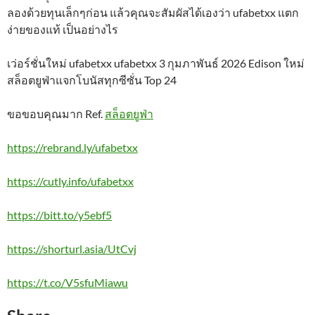
ลองด้วยทุนเล็กๆก่อน แล้วคุณจะสัมผัสได้เองว่า ufabetxx แตก
ง่ายของแท้ เป็นอย่างไร
เว่อร์ชั่นใหม่ ufabetxx ufabetxx 3 กุมภาพันธ์ 2026 Edison ใหม่
สล็อตยูฟ่าแจกโบนัสทุกซีซั่น Top 24
ขอขอบคุณมาก Ref.
สล็อตยูฟ่า
https://rebrand.ly/ufabetxx
https://cutly.info/ufabetxx
https://bitt.to/y5ebf5
https://shorturl.asia/UtCvj
https://t.co/V5sfuMiawu