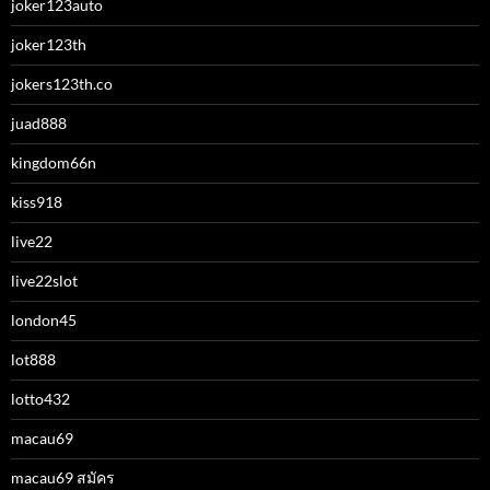
joker123auto
joker123th
jokers123th.co
juad888
kingdom66n
kiss918
live22
live22slot
london45
lot888
lotto432
macau69
macau69 สมัคร