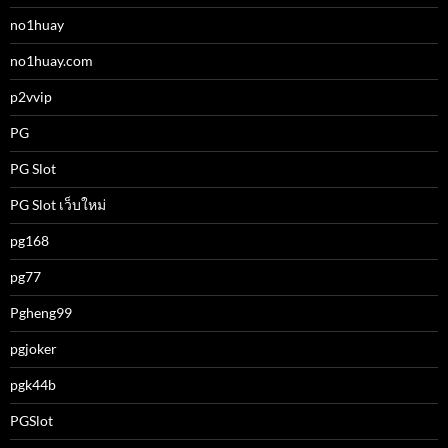
no1huay
no1huay.com
p2vvip
PG
PG Slot
PG Slot เว็บใหม่
pg168
pg77
Pgheng99
pgjoker
pgk44b
PGSlot