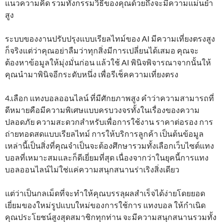
แนวความคิด รวมทั้งกรรมวิธีของคุณด้วยถึงจะมีความแม่นยำ
สูง
ระบบของงานปรับปรุงแบบเรียลไทม์ของ AI มีความเที่ยงตรงสูง
ก็จริงแต่ว่าคุณอย่าลืมว่าทุกสิ่งมีการเปลี่ยนได้เสมอ คุณจะ
ต้องหาข้อมูลให้มุ่งมั่นก่อน แล้วใช้ AI พินิจพิจารณาจากนั้นให้
คุณนำมาพินิจอีกระดับหนึ่ง เพื่อรีเช็คความเที่ยงตรง
4.เลือก แทงบอลออนไลน์ ที่มีศักยภาพสูง คำว่าความสามารถที่
ดีหมายคือมีความพิเศษแบบครบวงจรทั้งในเรื่องของความ
ปลอดภัย ความสะดวกสำหรับเพื่อการใช้งาน ราคาต่อรอง การ
ถ่ายทอดสดแบบเรียลไทม์ การให้บริการลูกค้า เป็นต้นข้อมูล
เหล่านี้เป็นสิ่งที่คุณจำเป็นจะต้องศึกษารวมทั้งเลือกเว็บไซต์แทง
บอลที่เหมาะสมและก็ดีเยี่ยมที่สุด เนื่องจากว่าในยุคนี้การแทง
บอลออนไลน์ไม่ใช่แค่ความสนุกสนานร่าเริงสิ่งเดียว
แต่ว่าเป็นกลเม็ดที่จะทำให้คุณบรรลุผลสำเร็จได้ง่ายโดยยอด
เยี่ยมของใหม่รูปแบบใหม่ของการใช้การ แทงบอล ให้กำเนิด
คุณประโยชน์สูงสุดสมาชิกทุกท่าน จะมีความสนุกสนานรวมทั้ง