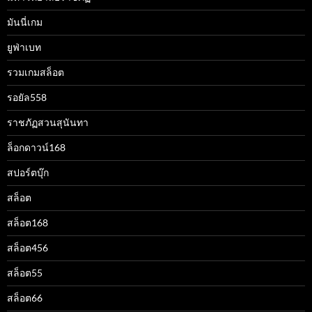
มันนี่เกม
ยูฟ่าเบท
รวมเกมสล็อต
รอยัล558
ราชภัฏสวนสุนันทา
ล็อกดาวน์168
สปอร์ตบุ๊ก
สล็อต
สล็อต168
สล็อต456
สล็อต55
สล็อต66