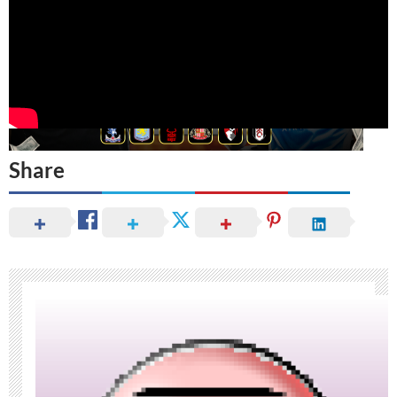
Share