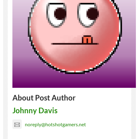
About Post Author
Johnny Davis
noreply@hotshotgamers.net