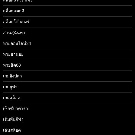
สล็อตแตกดี
สล็อตโจ๊กเกอร์
สวนสุนันทา
หวยออนไลน์24
หวยฮานอย
หวยฮิต88
เกมยิงปลา
เกมยูฟ่า
เกมสล็อต
เซ็กซี่บาคาร่า
เดิมพันกีฬา
เล่นสล็อต