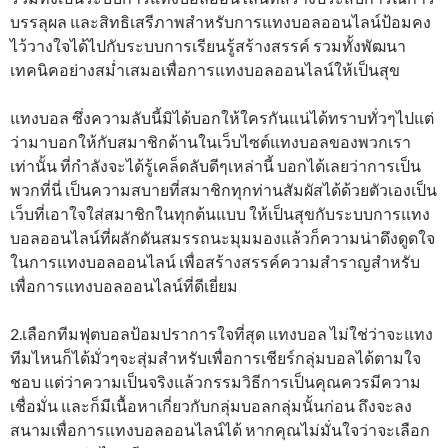
บรรลุผล และสิทธิเสรีภาพสำหรับการแทงบอลออนไลน์ป้อมคง
ไว้วางใจได้ไปกับระบบการเรียนรู้สร้างสรรค์ รวมทั้งพัฒนา
เทคนิคอย่างสม่ำเสมอเพื่อการแทงบอลออนไลน์ให้เป็นสุข
แทงบอล ซึ่งความลับนี้มิได้บอกให้ใครกันแน่ได้ทราบทั่วๆไปแต่
ว่ามาบอกให้กับสมาชิกด้านในเว็บไซต์แทงบอลของพวกเรา
เท่านั้น ที่กำลังจะได้รู้เคล็ดลับดีๆเหล่านี้ บอกได้เลยว่าการเป็น
พวกที่นี่ เป็นความสบายที่สมาชิกทุกท่านสัมผัสได้ด้วยตัวเองเป็น
เว็บที่เอาใจใส่สมาชิกในทุกต้นแบบ ให้เป็นสุขกับระบบการแทง
บอลออนไลน์ที่ผลักดันสมรรถนะมุมมองแล้วก็ความน่าดึงดูดใจ
ในการแทงบอลออนไลน์ เพื่อสร้างสรรค์ความสำราญสำหรับ
เพื่อการแทงบอลออนไลน์ที่ดีเยี่ยม
2.เลือกทีมฟุตบอลป้อมปราการใจที่สุด แทงบอล ไม่ใช่ว่าจะแทง
ทีมไหนก็ได้มั่วๆจะสุ่มสำหรับเพื่อการเชียร์กลุ่มบอลได้ตามใจ
ชอบ แต่ว่าความเป็นจริงแล้วกรรมวิธีการเป็นคุณควรมีความ
เชื่อมั่น และก็มีเนื้อหาเกี่ยวกับกลุ่มบอลกลุ่มนั้นก่อน ถึงจะลง
สนามเพื่อการแทงบอลออนไลน์ได้ หากคุณไม่มั่นใจว่าจะเลือก