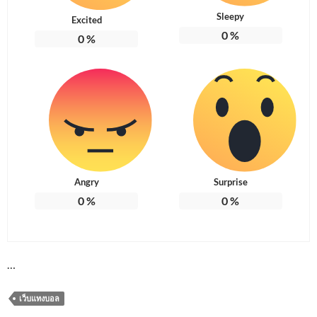
Sleepy
Excited
0
%
0
%
Angry
Surprise
0
%
0
%
…
เว็บแทงบอล