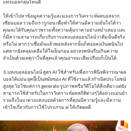
แทงบอลกลุ่มไหนดี
ให้เข้าไปหาข้อมูลความรู้และมองการวิเคราะห์ผลบอลจาก
เซียนบอล รวมถึงเรารูก่อน เพื่อทำให้ท่านมีความมั่นใจได้ว่า
คุณจะได้รับคุณภาพรวมทั้งความคุ้มราคาอย่างสม่ำเสมอ และ
ก็มีความสามารถเกี่ยวกับการแทงบอลออนไลน์ว่าทีมนั้นดีจริง
หรือไม่ หากว่าเชื่อมั่นแล้วพอหลังจากนั้นก็ค่อยลงเงินพนันไป
แต่หากยังคลุมเคลือให้ใจเย็นก่อน อย่าลงพนันรีบเกินความ
จำเป็นด้วยเหตุว่าในที่สุดแล้วคุณอาจจะเสียเปรียบก็เป็นได้
3. แทงบอลออนไลน์ สูตร AI ใช้สำหรับเพื่อการพินิจพิจารณาผล
บอลได้แม่น ยุคนี้เป็นสมัยของ AI ที่ใช้งานแล้วกำเนิดประโยชน์
สูงสุด ไม่ใช่แค่การ generate รูปภาพหรือวิดีโอได้สิ่งเดียว แต่ยัง
สามารถใช้สำหรับในการวิเคราะห์ผลสถิติต่างๆได้อย่างแม่นยำ
รวมถึงในแวดวงแทงบอลด้วยการที่คุณมีความรู้และมีความ
เข้าใจเกี่ยวกับการใช้โปรแกรม ai ให้เกิดผลดี