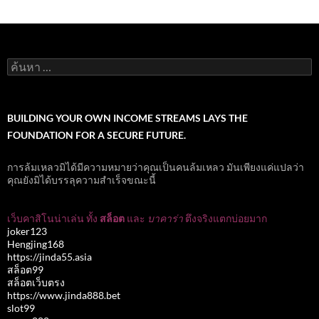
ค้นหา
สำหรับ:
BUILDING YOUR OWN INCOME STREAMS LAYS THE
FOUNDATION FOR A SECURE FUTURE.
การล้มเหลวมิได้มีความหมายว่าคุณเป็นคนล้มเหลว มันเพียงแค่แปลว่า
คุณยังมิได้บรรลุความสำเร็จขณะนี้
เว็บคาสิโนน่าเล่น ทั้ง
สล็อต
และ
บาคาร่า
ตึงจริงแตกบ่อยมาก
joker123
Hengjing168
https://jinda55.asia
สล็อต99
สล็อตเว็บตรง
https://www.jinda888.bet
slot99