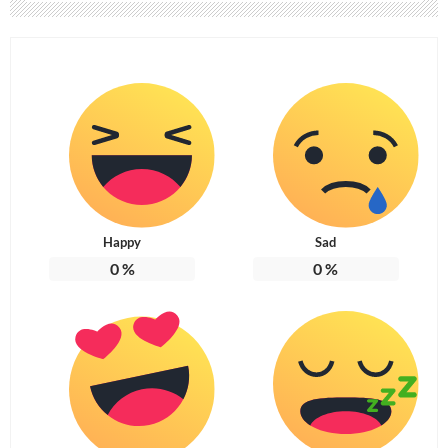
Happy
Sad
0
%
0
%