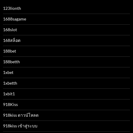
123lionth
1688sagame
168slot
168สล็อต
188bet
188betth
1xbet
1xbetth
1xbit1
918Kiss
918kiss ดาวน์โหลด
918kiss เข้าสู่ระบบ