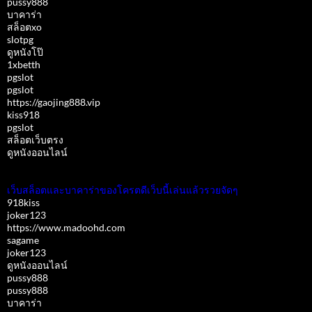
pussy888
บาคาร่า
สล็อตxo
slotpg
ดูหนังโป๊
1xbetth
pgslot
pgslot
https://gaojing888.vip
kiss918
pgslot
สล็อตเว็บตรง
ดูหนังออนไลน์
เว็บสล็อตและบาคาร่าของโครตดีเว็บนี้เล่นแล้วรวยจัดๆ
918kiss
joker123
https://www.madoohd.com
sagame
joker123
ดูหนังออนไลน์
pussy888
pussy888
บาคาร่า