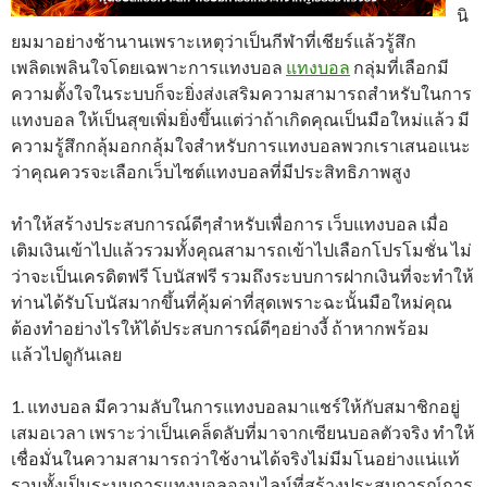
นิ
ยมมาอย่างช้านานเพราะเหตุว่าเป็นกีฬาที่เชียร์แล้วรู้สึก
เพลิดเพลินใจโดยเฉพาะการแทงบอล
แทงบอล
กลุ่มที่เลือกมี
ความตั้งใจในระบบก็จะยิ่งส่งเสริมความสามารถสำหรับในการ
แทงบอล ให้เป็นสุขเพิ่มยิ่งขึ้นแต่ว่าถ้าเกิดคุณเป็นมือใหม่แล้ว มี
ความรู้สึกกลุ้มอกกลุ้มใจสำหรับการแทงบอลพวกเราเสนอแนะ
ว่าคุณควรจะเลือกเว็บไซต์แทงบอลที่มีประสิทธิภาพสูง
ทำให้สร้างประสบการณ์ดีๆสำหรับเพื่อการ เว็บแทงบอล เมื่อ
เติมเงินเข้าไปแล้วรวมทั้งคุณสามารถเข้าไปเลือกโปรโมชั่น ไม่
ว่าจะเป็นเครดิตฟรี โบนัสฟรี รวมถึงระบบการฝากเงินที่จะทำให้
ท่านได้รับโบนัสมากขึ้นที่คุ้มค่าที่สุดเพราะฉะนั้นมือใหม่คุณ
ต้องทำอย่างไรให้ได้ประสบการณ์ดีๆอย่างงี้ ถ้าหากพร้อม
แล้วไปดูกันเลย
1. แทงบอล มีความลับในการแทงบอลมาแชร์ให้กับสมาชิกอยู่
เสมอเวลา เพราะว่าเป็นเคล็ดลับที่มาจากเซียนบอลตัวจริง ทำให้
เชื่อมั่นในความสามารถว่าใช้งานได้จริงไม่มีมโนอย่างแน่แท้
รวมทั้งเป็นระบบการแทงบอลออนไลน์ที่สร้างประสบการณ์การ