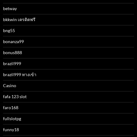
betway
bkkwin เครดิตฟรี
bng55
bonanza99
bonus888
brazil999
brazil999 ทางเข้า
Casino
fafa 123 slot
faro168
fullslotpg
funny18