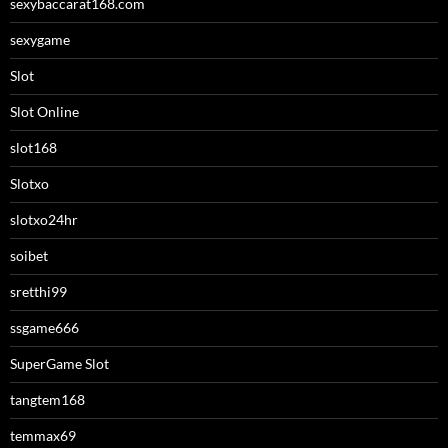
sexybaccarat168.com
sexygame
Slot
Slot Online
slot168
Slotxo
slotxo24hr
soibet
sretthi99
ssgame666
SuperGame Slot
tangtem168
temmax69