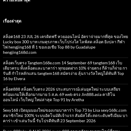
เรื่องล่าสุด
สล็อต168 23 JUL 26 เครดิตฟรี หวยออนไลน์ อัตราจ่ายมากที่สุด ของไทย
Lucky box 300 บาท เกมคุรภาพ เว็บโปร่งใส ไลฟ์สด สล็อต ยิงปลา กีฬา
ไพ่ hengjing168 ที่ 1 ของเอเชีย Top 88 by Guadalupe
hengjing168d.com
สล็อตเว็บตรง Tangtem168e.com 14 September 69 tangtem168 เว็บ
เดียวครบ ทั้งสล็อตและบาคาร่า ทุกยอดฝาก 10% จ่ายตรง กี่ล้านก็จ่าย กา
รันตี กำไรหลักแสน tangtem168 สมัครง่าย ลุ้นรางวัลใหญ่ได้ทันที Top
16 by Elvera
สล็อต888 สล็อตเว็บตรง 2026 ประสบการณ์เล่นยุคใหม่ ระบบเสถียร
พร้อมเกมให้เลือกมากมาย 5 ส.ค. 69 web ตรง Jin888.asia คาสิโน
ออนไลน์ เว็บใหญ่ ใหม่ล่าสุด Top 91 by Aretha
Sexy168 เปิดมุมมองใหม่ของเกมบาคาร่า Top 73 by Lisa sexy168c.com
สมาชิกใหม่ 100% ระบบอัตโนมัติเจ้าแรก สัมผัสโต๊ะสดระดับพรีเมียม บา
คาร่า เข้าเล่นวันนี้ รับโปรดีทันที 23 September 2026