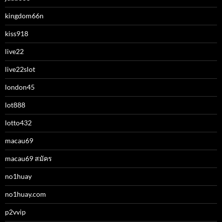
kingdom66n
kiss918
live22
live22slot
london45
lot888
lotto432
macau69
macau69 สมัคร
no1huay
no1huay.com
p2vvip