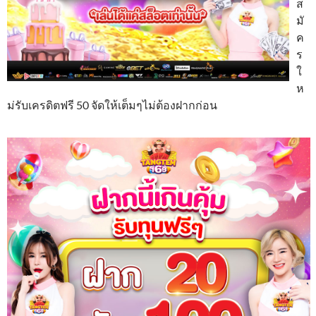
ส
มั
ค
ร
ใ
ห
ม่รับเครดิตฟรี 50 จัดให้เต็มๆไม่ต้องฝากก่อน