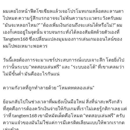
ผมเคยไถหน้าฟีดโซเชียลแล้วเจอโปรโมทเกมสล็อตละลานตา
ไปหมด ความรู้สึกแรกอาจจะไม่พ้นความระแวดระวังครับผม
“มันจะหลอกไหม?” “ต้องเพิ่มเงินก่อนถึงจะเล่นได้หรือไม่?” ผม
เองก็เคยอยู่ในจุดนั้น จวบจนกระทั่งได้ลองสัมผัสด้วยตัวเองที่
Tangtem168 ซึ่งเปลี่ยนแปลงมุมมองการเล่นเกมออนไลน์ของ
ผมไปพอเหมาะพอควร
วันนี้เลยต้องการจะมาแชร์ประสบการณ์แบบเจาะลึก โดยยิ่งไป
กว่านั้นระบบ “ทดสอบเล่นฟรี” และ “ระบบออโต้” ที่เขาเคลมว่า
ไม่มีขั้นต่ำ มันคืออะไรกันแน่
ความกังวลที่ถูกทำลายด้วย “โหมดทดลองเล่น”
ย้อนกลับไปในช่วงเวลาที่ผมยังเป็นมือใหม่ สิ่งที่น่าสะพรึงกลัว
ที่สุดคือการต้องควักเงินจ่ายให้กับเกมที่เราไม่เคยรู้กติกาเลย แต่
ว่าที่ tangtem168 เขามีหมัดเด็ดคือโหมด “ทดสอบเล่นฟรี” ครับ
ความแจ๋วของมันไม่ใช่แค่การมีเครดิตเลียนแบบให้พวกเรากด
เล่นขำๆ