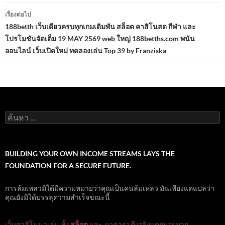
เรื่องต่อไป
188betth เว็บเดียวครบทุกเกมเดิมพัน สล็อต คาสิโนสด กีฬา และ
โปรโมชันจัดเต็ม 19 MAY 2569 web ใหญ่ 188betths.com พนัน
ออนไลน์ เว็บเปิดใหม่ ทดลองเล่น Top 39 by Franziska
ค้นหา
สำหรับ:
BUILDING YOUR OWN INCOME STREAMS LAYS THE
FOUNDATION FOR A SECURE FUTURE.
การล้มเหลวมิได้มีความหมายว่าคุณเป็นคนล้มเหลว มันเพียงแค่แปลว่า
คุณยังมิได้บรรลุความสำเร็จขณะนี้
เว็บคาสิโนน่าเล่น ทั้ง
สล็อต
และ
บาคาร่า
ตึงจริงแตกบ่อยมาก