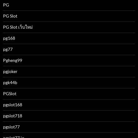
PG
PG Slot
PG Slot เว็บใหม่
pg168
pg77
Pgheng99
pgjoker
pgk44b
PGSlot
pgslot168
pgslot718
pgslot77
pgslot77.io