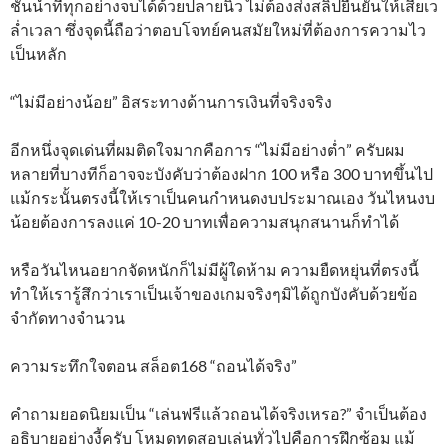
ชั้นนำที่ทุกอย่างจบได้ด้วยปลายนิ้ว ไม่ต้องส่งสลิปยืนยันให้เสียเว
ล่ำเวลา ซึ่งจุดนี้ถือว่าตอบโจทย์คนสมัยใหม่ที่ต้องการความไว
เป็นหลัก
“ไม่มีอย่างน้อย” อิสระทางด้านการเงินที่จริงจริง
อีกหนึ่งจุดเด่นที่ผมติดใจมากคือการ “ไม่มีอย่างต่ำ” ครับผม
หลายที่บางทีก็อาจจะบังคับว่าต้องฝาก 100 หรือ 300 บาทขึ้นไป
แม้กระนั้นตรงนี้ให้เราเป็นคนกำหนดงบประมาณเอง วันไหนงบ
น้อยต้องการลงแค่ 10-20 บาทเพื่อความสนุกสนานก็ทำได้
หรือวันไหนอยากจัดหนักก็ไม่มีผู้ใดห้าม ความยืดหยุ่นที่ตรงนี้
ทำให้เรารู้สึกว่าเราเป็นเจ้าของเกมจริงๆมิได้ถูกบังคับด้วยข้อ
จำกัดทางจำนวน
ความระทึกใจตอน สล็อต168 “ถอนได้จริง”
คำถามยอดนิยมเป็น “เล่นฟรีแล้วถอนได้จริงเหรอ?” จำเป็นต้อง
อธิบายอย่างงี้ครับ โหมดทดสอบเล่นทั่วไปคือการฝึกซ้อม แม้