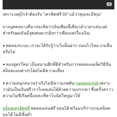
เพราะเหตุไรจำต้องรับ “เครดิตฟรี 50” แม้ว่าคุณจะมีทุน?
บางบุคคลบางทีอาจจะคิดว่าเงินเพียงนี้เสียเวล่ำเวลาเล่น แต่
สำหรับผมมันมีจุดเด่นมากยิ่งกว่าเพียงแค่เรื่องเงิน:
• ทดลองระบบ: เราจะได้รับรู้ว่าเว็บนั้นฝาก-ถอนไวไหม เกมลื่น
หรือไม่
• ลองสูตรใหม่: เป็นสนามฝึกที่ดีสำหรับการทดลองเคล็ดวิธีปั่น
สล็อตแบบต่างๆโดยไม่มีความเสี่ยง
• ความสนุกสนานร่าเริงไม่มีความกดดัน:
tangtem168
เพราะ
ว่ามันเป็นเงินฟรี เราก็เลยเล่นได้ด้วยความบรรเทา ซึ่งครั้งคราว
ความไม่ซีเรียสนี้แหละที่พาโบนัสใหญ่มาให้
สล็อตเครดิตฟรี
ทดลองเล่นฟรี ถอนได้ พร้อมบริการเกมสล็อต
ออโต้ ไม่มีขั้นต่ำ