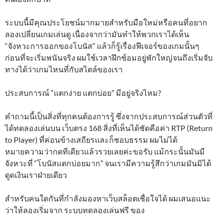
ระบบนี้มีคุณประโยชน์มากมายสำหรับมือใหม่หรือคนที่อยาก
ลองเปลี่ยนเกมเล่นดู เนื่องจากว่ามันทำให้พวกเราได้เห็น
“จังหวะการออกของโบนัส” แล้วก็รู้เรื่องฟีเจอร์ของเกมนั้นๆ
ก่อนที่จะเริ่มพนันจริง ผมใช้เวลาฝึกซ้อมอยู่พักใหญ่จนถึงเริ่มจับ
ทางได้ว่าเกมไหนที่กับสไตล์ของเรา
ประสบการณ์ “แตกง่าย แตกบ่อย” มีอยู่จริงไหม?
คำถามนี้เป็นสิ่งที่ทุกคนต้องการรู้ ซึ่งจากประสบการณ์ส่วนตัวที่
ได้ทดลองเล่นบน เว็บตรง 168 สิ่งที่เห็นได้ชัดคือค่า RTP (Return
to Player) ที่ค่อนข้างเสถียรและก็ชอบธรรม ผมไม่ได้
หมายความว่ากดทีเดียวแล้วรวยเลยค่ะขอรับ แม้กระนั้นมันมี
จังหวะที่ “โบนัสแตกบ่อยมาก” จนเรามีความรู้สึกว่าเกมมันมิได้
ดูดเงินเราฝ่ายเดียว
สำหรับคนใดกันที่กำลังมองหาเว็บสล็อตเชื่อใจได้ ผมเสนอแนะ
ว่าให้ลองเริ่มจาก ระบบทดลองเล่นฟรี ของ