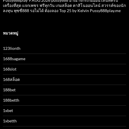
Pussy888play 9 AUG 2026 pussy888 อาณาจักรเกมออนไลน์ที่ครบ
เครื่องที่สุด แจกเพชร ฟรีทุกวัน เกมสล็อต คาสิโนออนไลน์ สวรรค์ของนัก
ลงทุน พุซซี่888 รอไม่ได้ ต้องลอง Top 25 by Kelvin Pussy888play.me
หมวดหมู่
123lionth
1688sagame
168slot
168สล็อต
188bet
188betth
1xbet
1xbetth