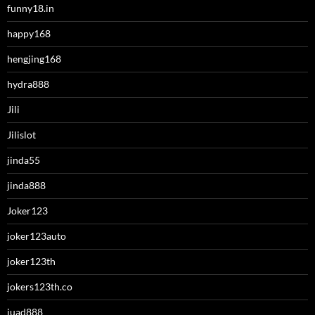
funny18.in
happy168
hengjing168
hydra888
Jili
Jilislot
jinda55
jinda888
Joker123
joker123auto
joker123th
jokers123th.co
juad888