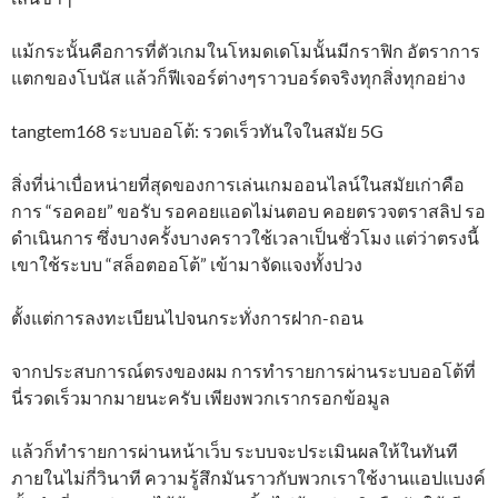
แม้กระนั้นคือการที่ตัวเกมในโหมดเดโมนั้นมีกราฟิก อัตราการ
แตกของโบนัส แล้วก็ฟีเจอร์ต่างๆราวบอร์ดจริงทุกสิ่งทุกอย่าง
tangtem168 ระบบออโต้: รวดเร็วทันใจในสมัย 5G
สิ่งที่น่าเบื่อหน่ายที่สุดของการเล่นเกมออนไลน์ในสมัยเก่าคือ
การ “รอคอย” ขอรับ รอคอยแอดไม่นตอบ คอยตรวจตราสลิป รอ
ดำเนินการ ซึ่งบางครั้งบางคราวใช้เวลาเป็นชั่วโมง แต่ว่าตรงนี้
เขาใช้ระบบ “สล็อตออโต้” เข้ามาจัดแจงทั้งปวง
ตั้งแต่การลงทะเบียนไปจนกระทั่งการฝาก-ถอน
จากประสบการณ์ตรงของผม การทำรายการผ่านระบบออโต้ที่
นี่รวดเร็วมากมายนะครับ เพียงพวกเรากรอกข้อมูล
แล้วก็ทำรายการผ่านหน้าเว็บ ระบบจะประเมินผลให้ในทันที
ภายในไม่กี่วินาที ความรู้สึกมันราวกับพวกเราใช้งานแอปแบงค์