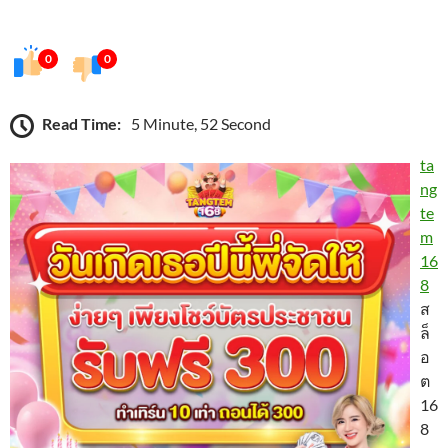
0
0
Read Time:
5 Minute, 52 Second
ta
ng
te
m
16
8
ส
ล็
อ
ต
16
8