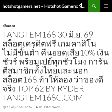
ค้นหา
hotshotgamers.net – Hotshot Gamers: ที่จะเป็นหนึ่งในนักเล่นเกมที่เหนือชั้น
ข้าม
เมนูหลัก
ไป
ยัง
เนื้อหา
สล็อต168
TANGTEM168 30 มิ.ย. 69
สล็อตเครดิตฟรี เกมคาสิโน
ไม่มีขั้นต่ำ คืนยอดเสีย10% เงิน
ชัวร์ พร้อมเปย์ทุกชั่วโมง การัน
ตีสมาชิกทั้งไทยและนอก
สล็อต168 ท้าให้ลอง ว่าของดี
จริง TOP 62 BY RYDER
TANGTEM168C.COM
13 พฤษภาคม 2026
JOHNNY DAVIS