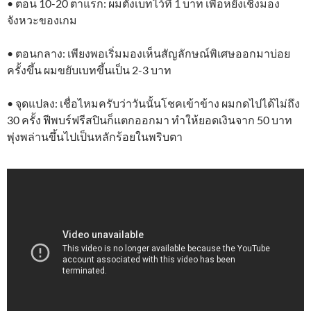
• ตอน 10-20 ตาแรก: ผมตั้งเบทไว้ที่ 1 บาท เพื่อหยั่งเชิงมอง
จังหวะของเกม
• ตอนกลาง: เพียงพอเริ่มมองเห็นสัญลักษณ์พิเศษออกมาบ่อย
ครั้งขึ้น ผมขยับเบทขึ้นเป็น 2-3 บาท
• จุดแปลง: เชื่อไหมครับว่าวันนั้นโชคเข้าข้าง ผมกดไปได้ไม่ถึง
30 ครั้ง ฟีพบร์ฟรีสปินก็แตกออกมา ทำให้ยอดเงินจาก 50 บาท
พุ่งพล่านขึ้นไปเป็นหลักร้อยในพริบตา