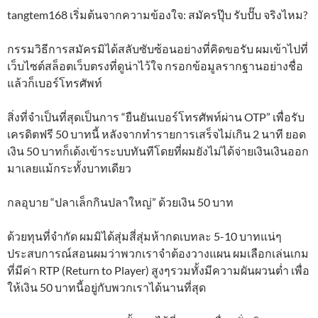
tangtem168 เริ่มต้นจากความข้องใจ: สมัครปุ๊บ รับปั๊บ จริงไหม?
กรรมวิธีการสมัครมิได้สลับซับซ้อนอย่างที่คิดขอรับ ผมเข้าไปที่
เว็บไซต์สล็อตเว็บตรงที่ดูน่าไว้ใจ กรอกข้อมูลรากฐานอย่างชื่อ
แล้วก็เบอร์โทรศัพท์
สิ่งที่จำเป็นที่สุดเป็นการ “ยืนยันเบอร์โทรศัพท์ผ่าน OTP” เพื่อรับ
เครดิตฟรี 50 บาทนี้ หลังจากทำรายการเสร็จไม่เกิน 2 นาที ยอด
เงิน 50 บาทก็เด้งเข้าระบบทันทีโดยที่ผมยังไม่ได้จ่ายเงินเงินออก
มาเลยแม้กระทั้งบาทเดียว
กลอุบาย “ปลาเล็กกินปลาใหญ่” ด้วยเงิน 50 บาท
ด้วยทุนที่จำกัด ผมมิได้สุ่มสี่สุ่มห้ากดเบทละ 5-10 บาทแน่ๆ
ประสบการณ์สอนผมว่าพวกเราจำต้องวางแผน ผมเลือกเล่นเกม
ที่มีค่า RTP (Return to Player) สูงๆรวมทั้งมีความผันผวนต่ำ เพื่อ
ให้เงิน 50 บาทนี้อยู่กับพวกเราได้นานที่สุด