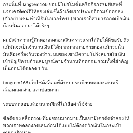
กระนั้นที่ Tangtem168 ชอบมีโปรโมชั่นหรือกิจกรรมพิเศษที่
แจกเครดิตฟรีให้ลองเล่น ซึ่งถ้าเกิดเราประพฤติตามข้อตกลง
(ตัวอย่างเช่น ทำเทิร์นโอเวอร์ครบ) พวกเราก็สามารถกดเบิกเงิน
ก้อนนั้นออกมาได้จริงๆ
ผมยังจำความรู้สึกตอนกดถอนเงินคราวแรกได้ดิบได้ดีขอรับ ถึง
แม้มันจะเป็นจำนวนเงินมิได้มากมากมายก่ายกอง แม้กระนั้น
มันคือเครื่องรับรองว่าระบบของเขามีความโปร่งสบายใส เงิน
เข้าบัญชีครบถ้วนสมบูรณ์ตามจำนวนที่กดถอน รวมทั้งที่สำคัญ
เป็นถอนได้ตลอด 1 วัน
tangtem168 เว็บไซต์สล็อตที่มีระบบระเบียบทดลองเล่นฟรี
สล็อตแตกง่าย แตกบ่อยมาก
ระบบทดสอบเล่น: สนามฝึกที่ไม่เสียค่าใช้จ่าย
ข้อดีของ สล็อต168 ที่ผมชอบมากมายเป็นเขามีเครดิตจำลองให้
พวกเราทดลองกดเล่นก่อนได้แบบไม่ต้องควักเงินในกระเป๋า
ตนเองสักบาท