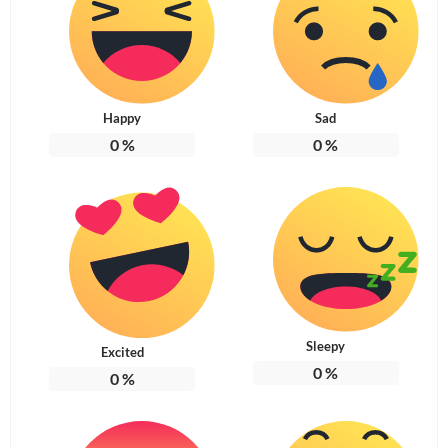
Happy
Sad
0
%
0
%
Sleepy
Excited
0
%
0
%