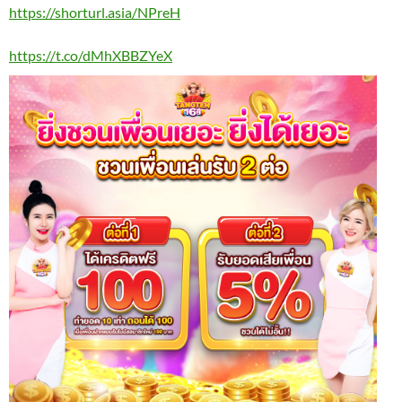
https://shorturl.asia/NPreH
https://t.co/dMhXBBZYeX