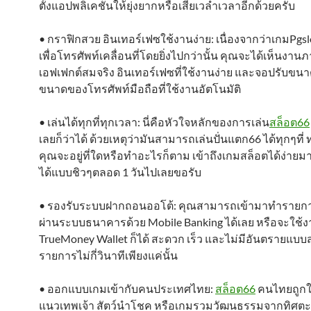
ตั้งแอปพลิเคชันให้ยุ่งยากหรือเสียเวล่ำเวลาอีกด้วยครับ
• กราฟิกสวย อินเทอร์เฟซใช้งานง่าย: เนื่องจากว่าเกมPgsl
เพื่อโทรศัพท์เคลื่อนที่โดยยิ่งไปกว่านั้น คุณจะได้เห็นงา
เอฟเฟกต์สมจริง อินเทอร์เฟซที่ใช้งานง่าย และจอปรับขนาด
ขนาดของโทรศัพท์มือถือที่ใช้งานอัตโนมัติ
• เล่นได้ทุกที่ทุกเวลา: นี่คือหัวใจหลักของการเล่น
สล็อต66
เลยก็ว่าได้ ด้วยเหตุว่ามันสามารถเล่นปั่นแตก66 ได้ทุกๆที่ ทุ
คุณจะอยู่ที่ใดหรือทำอะไรก็ตาม เข้าถึงเกมสล็อตได้ง่ายมากย
ได้แบบชิวๆตลอด 1 วันไปเลยขอรับ
• รองรับระบบฝากถอนออโต้: คุณสามารถเข้ามาทำราย
ผ่านระบบธนาคารด้วย Mobile Banking ได้เลย หรือจะใช้ง
TrueMoney Wallet ก็ได้ สะดวก เร็ว และไม่มีอันตรายแบบ
รายการไม่กี่วินาทีเพียงแค่นั้น
• ออกแบบเกมเข้ากับคนประเทศไทย:
สล็อต66
คนไทยถูกใ
แนวเทพเจ้า สัตว์นำโชค หรือเกมรวมวัฒนธรรมจากทิศตะว