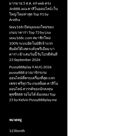
มากมาย 5 ส.ค. 69 web ตรง
Jin888.asia คาสิโนออนไลน์ เว็บ
ใหญ่ ใหม่ล่าสุด Top 91 by
Aretha
Sexy168 เปิดมุมมองใหม่ของ
เกมบาคาร่า Top 73 by Lisa
sexy168c.com สมาชิกใหม่
100% ระบบอัตโนมัติเจ้าแรก
สัมผัสโต๊ะสดระดับพรีเมียม บา
คาร่า เข้าเล่นวันนี้ รับโปรดีทันที
23 September 2026
Pussy888play 9 AUG 2026
pussy888 อาณาจักรเกม
ออนไลน์ที่ครบเครื่องที่สุด แจก
เพชร ฟรีทุกวัน เกมสล็อต คาสิโน
ออนไลน์ สวรรค์ของนักลงทุน
พุซซี่888 รอไม่ได้ ต้องลอง Top
25 by Kelvin Pussy888play.me
หมวดหมู่
123lionth