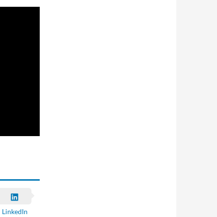
LinkedIn