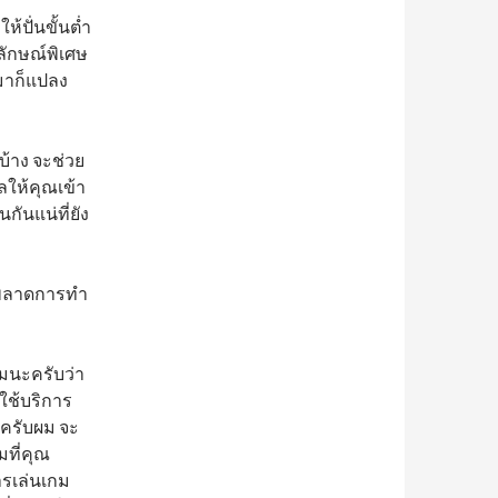
ห้ปั่นขั้นต่ำ
ลักษณ์พิเศษ
่มาก็แปลง
บ้าง จะช่วย
ลให้คุณเข้า
กันแน่ที่ยัง
ม่พลาดการทำ
มนะครับว่า
ใช้บริการ
่ะครับผม จะ
มที่คุณ
รเล่นเกม