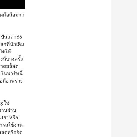
ตมือถือมาก
มปั่นแตก66
ลกที่นักเดิม
ปิดให้
นี่บางครั้ง
ลาดสล็อต
น ในพาร์ทนี้
อถือ เพราะ
g ใช้
งานผ่าน
็น PC หรือ
ามารถใช้งาน
โหลดหรือจัด