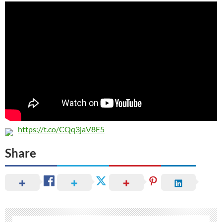
https://t.co/CQq3jaV8E5
Share