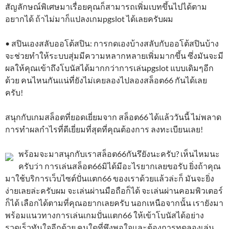
สัญลักษณ์พิเศษมาเรื่อยคุณก็สามารถเพิ่มเบทขึ้นไปได้ตาม
อยากได้ ถ้าไม่มาก็แปลงเกมpgslot ได้เลยครับผม
• สปินเองสลับออโต้สปิน: การกดเองบ้างสลับกับออโต้สปินบ้าง
จะช่วยทำให้ระบบสุ่มมีความหลากหลายเพิ่มมากขึ้น ซึ่งมันจะมี
ผลให้คุณเข้าถึงโบนัสได้มากกว่าการเล่นpgslot แบบเดิมๆอีก
ด้วย คนไหนกันแน่ที่ยังไม่เคยลองไปลองสล็อต66 กันได้เลย
ครับ!
สนุกกับเกมสล็อตที่ยอดเยี่ยมจาก สล็อต66 ได้แล้ววันนี้ ไม่พลาด
การทำผลกำไรที่ดีเยี่ยมที่สุดที่คุณต้องการ ลงทะเบียนเลย!
พร้อมจะมาสนุกกับเราสล็อต66กันรึยังนะครับ? เห็นไหมนะ
ครับว่า การเล่นสล็อต66มิได้มีอะไรยากเลยขอรับ ยิ่งถ้าคุณ
มาใช้บริการเว็บไซต์ปั่นแตก66 ของเราด้วยแล้วล่ะก็ มันจะยิ่ง
ง่ายเลยล่ะครับผม จะเล่นผ่านมือถือก็ได้ จะเล่นผ่านคอมพิวเตอร์
ก็ได้ เลือกได้ตามที่คุณอยากเลยครับ นอกเหนือจากนั้น เรายังมา
พร้อมแนวทางการเล่นเกมปั่นแตก66 ให้เข้าโบนัสได้อย่าง
รวดเร็วทันใจอีกด้วย คนใดที่พึงพอใจและต้องการทดลองเล่น