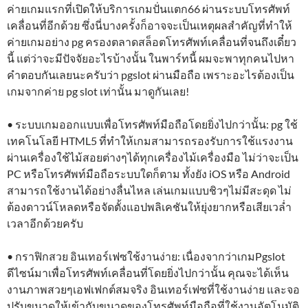
ค่ายเกมแรกที่เปิดให้บริการเกมปั่นแตก66 ผ่านระบบโทรศัพท์
เคลื่อนที่อีกด้วย ซึ่งนี่บางครั้งก็อาจจะเป็นเหตุผลสำคัญที่ทำให้
ค่ายเกมอย่าง pg ครองตลาดสล็อตโทรศัพท์เคลื่อนที่จนถึงเดี๋ยว
นี้ แต่ว่าจะมีปัจจัยอะไรบ้างนั้น ในพาร์ทนี้ ผมจะพาทุกคนไปหา
คำตอบกันเลยนะครับว่า pgslot ผ่านมือถือ เพราะอะไรต้องเป็น
เกมจากค่าย pg slot เท่านั้น มาดูกันเลย!
• ระบบเกมออกแบบเพื่อโทรศัพท์มือถือโดยยิ่งไปกว่านั้น: pg ใช้
เทคโนโลยี HTML5 ที่ทำให้เกมสามารถรองรับการใช้แรงงาน
ผ่านเครื่องใช้ไม้สอยต่างๆได้ทุกเครื่องไม้เครื่องมือ ไม่ว่าจะเป็น
PC หรือโทรศัพท์มือถือระบบใดก็ตาม ทั้งยัง iOS หรือ Android
สามารถใช้งานได้อย่างลื่นไหล เล่นเกมแบบชิวๆไม่มีสะดุด ไม่
ต้องดาวน์โหลดหรือจัดตั้งแอปพลิเคชันให้ยุ่งยากหรือเสียเวล่ำ
เวลาอีกด้วยครับ
• กราฟิกสวย อินเทอร์เฟซใช้งานง่าย: เนื่องจากว่าเกมPgslot
ดีไซน์มาเพื่อโทรศัพท์เคลื่อนที่โดยยิ่งไปกว่านั้น คุณจะได้เห็น
งานภาพสวยๆเอฟเฟกต์สมจริง อินเทอร์เฟซที่ใช้งานง่าย และจอ
ปรับขนาดให้เข้ากับขนาดของโทรศัพท์มือถือที่ใช้งานอัตโนมัติ