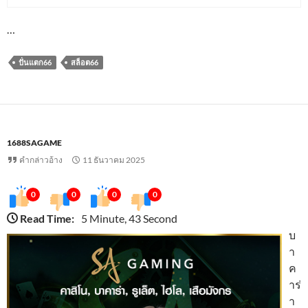
…
ปั่นแตก66
สล็อต66
1688SAGAME
คำกล่าวอ้าง
11 ธันวาคม 2025
0
0
0
0
Read Time:
5 Minute, 43 Second
บ
า
ค
าร่
า