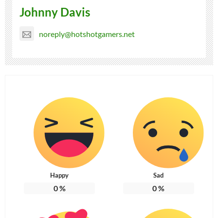
Johnny Davis
noreply@hotshotgamers.net
Happy
Sad
0
%
0
%