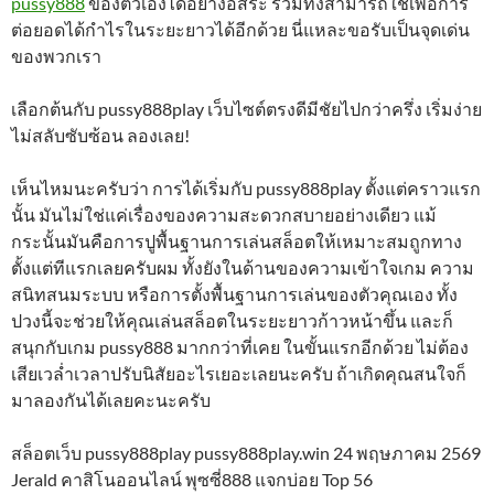
pussy888
ของตัวเองได้อย่างอิสระ รวมทั้งสามารถใช้เพื่อการ
ต่อยอดได้กำไรในระยะยาวได้อีกด้วย นี่แหละขอรับเป็นจุดเด่น
ของพวกเรา
เลือกต้นกับ pussy888play เว็บไซต์ตรงดีมีชัยไปกว่าครึ่ง เริ่มง่าย
ไม่สลับซับซ้อน ลองเลย!
เห็นไหมนะครับว่า การได้เริ่มกับ pussy888play ตั้งแต่คราวแรก
นั้น มันไม่ใช่แค่เรื่องของความสะดวกสบายอย่างเดียว แม้
กระนั้นมันคือการปูพื้นฐานการเล่นสล็อตให้เหมาะสมถูกทาง
ตั้งแต่ทีแรกเลยครับผม ทั้งยังในด้านของความเข้าใจเกม ความ
สนิทสนมระบบ หรือการตั้งพื้นฐานการเล่นของตัวคุณเอง ทั้ง
ปวงนี้จะช่วยให้คุณเล่นสล็อตในระยะยาวก้าวหน้าขึ้น และก็
สนุกกับเกม pussy888 มากกว่าที่เคย ในขั้นแรกอีกด้วย ไม่ต้อง
เสียเวล่ำเวลาปรับนิสัยอะไรเยอะเลยนะครับ ถ้าเกิดคุณสนใจก็
มาลองกันได้เลยคะนะครับ
สล็อตเว็บ pussy888play pussy888play.win 24 พฤษภาคม 2569
Jerald คาสิโนออนไลน์ พุซซี่888 แจกบ่อย Top 56