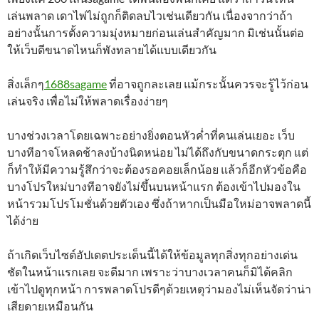
เล่นพลาด เดาไพ่ไม่ถูกก็ติดลบไวเช่นเดียวกัน เนื่องจากว่าถ้า
อย่างนั้นการตั้งความมุ่งหมายก่อนเล่นสำคัญมาก มิเช่นนั้นต่อ
ให้เว็บดีขนาดไหนก็พังทลายได้แบบเดียวกัน
สิ่งเล็กๆ
1688sagame
ที่อาจถูกละเลย แม้กระนั้นควรจะรู้ไว้ก่อน
เล่นจริง เพื่อไม่ให้พลาดเรื่องง่ายๆ
บางช่วงเวลาโดยเฉพาะอย่างยิ่งตอนหัวค่ำที่คนเล่นเยอะ เว็บ
บางทีอาจโหลดช้าลงบ้างนิดหน่อย ไม่ได้ถึงกับขนาดกระตุก แต่
ก็ทำให้มีความรู้สึกว่าจะต้องรอคอยเล็กน้อย แล้วก็อีกหัวข้อคือ
บางโปรใหม่บางทีอาจยังไม่ขึ้นบนหน้าแรก ต้องเข้าไปมองใน
หน้ารวมโปรโมชั่นด้วยตัวเอง ซึ่งถ้าหากเป็นมือใหม่อาจพลาดนี้
ได้ง่าย
ถ้าเกิดเว็บไซต์อัปเดตประเด็นนี้ได้ให้ข้อมูลทุกสิ่งทุกอย่างเด่น
ชัดในหน้าแรกเลย จะดีมาก เพราะว่าบางเวลาคนก็มิได้คลิก
เข้าไปดูทุกหน้า การพลาดโปรดีๆด้วยเหตุว่ามองไม่เห็นจัดว่าน่า
เสียดายเหมือนกัน