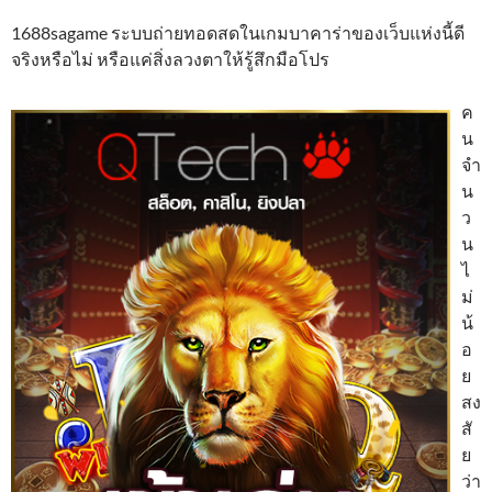
1688sagame ระบบถ่ายทอดสดในเกมบาคาร่าของเว็บแห่งนี้ดี
จริงหรือไม่ หรือแค่สิ่งลวงตาให้รู้สึกมือโปร
ค
น
จำ
น
ว
น
ไ
ม่
น้
อ
ย
สง
สั
ย
ว่า