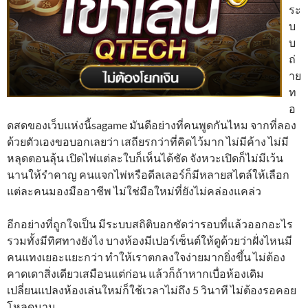
ระ
บ
บ
ถ่
าย
ท
อ
ดสดของเว็บแห่งนี้sagame มันดีอย่างที่คนพูดกันไหม จากที่ลอง
ด้วยตัวเองขอบอกเลยว่า เสถียรกว่าที่คิดไว้มาก ไม่มีค้าง ไม่มี
หลุดตอนลุ้น เปิดไพ่แต่ละใบก็เห็นได้ชัด จังหวะเปิดก็ไม่มีเว้น
นานให้รำคาญ คนแจกไพ่หรือดีลเลอร์ก็มีหลายสไตล์ให้เลือก
แต่ละคนมองมืออาชีพ ไม่ใช่มือใหม่ที่ยังไม่คล่องแคล่ว
อีกอย่างที่ถูกใจเป็น มีระบบสถิติบอกชัดว่ารอบที่แล้วออกอะไร
รวมทั้งมีทิศทางยังไง บางห้องมีเปอร์เซ็นต์ให้ดูด้วยว่าฝั่งไหนมี
คนแทงเยอะแยะกว่า ทำให้เราตกลงใจง่ายมากยิ่งขึ้น ไม่ต้อง
คาดเดาสิ่งเดียวเสมือนแต่ก่อน แล้วก็ถ้าหากเบื่อห้องเดิม
เปลี่ยนแปลงห้องเล่นใหม่ก็ใช้เวลาไม่ถึง 5 วินาที ไม่ต้องรอคอย
โหลดนาน