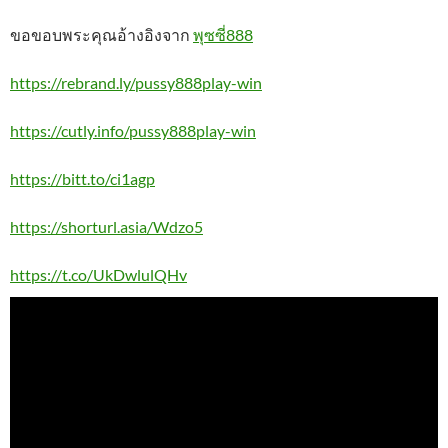
ขอขอบพระคุณอ้างอิงจาก
พุซซี่888
https://rebrand.ly/pussy888play-win
https://cutly.info/pussy888play-win
https://bitt.to/ci1agp
https://shorturl.asia/Wdzo5
https://t.co/UkDwlulQHv