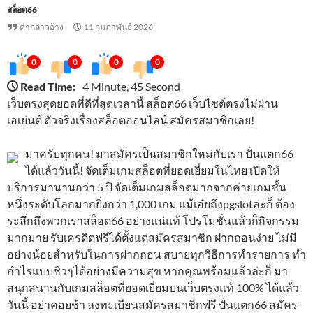
สล็อต66
คำกล่าวอ้าง
11 กุมภาพันธ์ 2026
0
0
0
0
Read Time:
4 Minute, 45 Second
เว็บตรงสุดยอดที่ดีที่สุดเวลานี้ สล็อต66 เว็บไซต์ตรงไม่ผ่าน
เอเย่นต์ ตัวจริงเรื่องสล็อตออนไลน์ สมัครสมาชิกเลย!
มาครับทุกคน! มาสมัครเป็นสมาชิกใหม่กับเรา ปั่นแตก66
ได้แล้ววันนี้! จัดเต็มเกมสล็อตที่ยอดเยี่ยมในไทย เปิดให้
บริการมานานกว่า 5 ปี จัดเต็มเกมสล็อตมากจากค่ายเกมชั้น
หนึ่งระดับโลกมากยิ่งกว่า 1,000 เกม แม้เอ๋ยถึงpgslotล่ะก็ ต้อง
ระลึกถึงพวกเราสล็อต66 อย่างแน่แท้ โปรโมชั่นแล้วก็กิจกรรม
มากมาย รับเครดิตฟรีได้ตั้งแต่สมัครสมาชิก ฝากถอนง่าย ไม่มี
อย่างน้อยสำหรับในการฝากถอน สบายทุกวิธีการทำรายการ ทำ
กำไรแบบชิวๆได้อย่างมีความสุข หากคุณพร้อมแล้วล่ะก็ มา
สนุกสนานกับเกมสล็อตที่ยอดเยี่ยมบนเว็บตรงแท้ 100% ได้แล้ว
วันนี้ อย่าคอยช้า ลงทะเบียนสมัครสมาชิกฟรี ปั่นแตก66 สมัคร