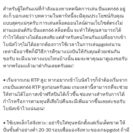
สำหรับผู้ใดกันแน่ที่กำลังมองหาเทคนิคการเล่น ปั่นแตก66 อยู่
ล่ะก็ บอกเลยว่า บทความในพาร์ทนี้จะมีคุณประโยชน์กับคุณ
แบบสุดๆแน่ๆครับ การเล่นสล็อตออนไลน์ผ่านเว็บไซต์ตรงไม่
ผ่านเอเย่นต์กับ ปั่นแตก66 สล็อตนั้น จะทำให้คุณสามารถได้
กำไรได้อย่างไม่ต้องสงสัย แต่สำหรับคนไหนกันแน่ที่อยากเข้า
โบนัสไวๆไม่ได้อยากต้องการใช้เวลาในการเล่นpgslotนาน
เหล่ามืออาชีพก็มีวิธีการดีๆมาแบ่งปันให้กับคุณด้วยเช่นกัน
ขอรับ จะมีแนวทางแบบไหนบ้างนั้น ผมจะพาคุณมาดูเองขอรับ
หากพร้อมแล้วมาฝ่ากันเลยครับผม!
• เริ่มจากเกม RTP สูง: หากอยากเข้าโบนัสไวๆก็จำต้องเริ่มจาก
เกมปั่นแตก66 RTP สูงก่อนครับผม เกมเหล่านี้สามารถที่จะช่วย
ให้ท่านได้โอกาสเข้าฟรีสปินได้เร็วขึ้น ช่องทางสำหรับการได้
กำไรหรือการตามทุนที่เสียไปคืนจะมีเพิ่มมากขึ้นเลยล่ะขอรับ
โบนัสเข้าไวแน่นอน!
• ใช้เบทเล็กไล่จังหวะ: อย่ารีบใส่ทุนหนักตั้งแต่เริ่มเด็ดขาด ให้
ปั่นขั้นต่ำอย่างต่ำ 20-30 รอบเพื่อมองจังหวะของเกมpgslot ถ้ามี