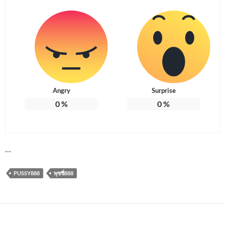
Angry
Surprise
0
%
0
%
…
PUSSY888
พุซซี่888