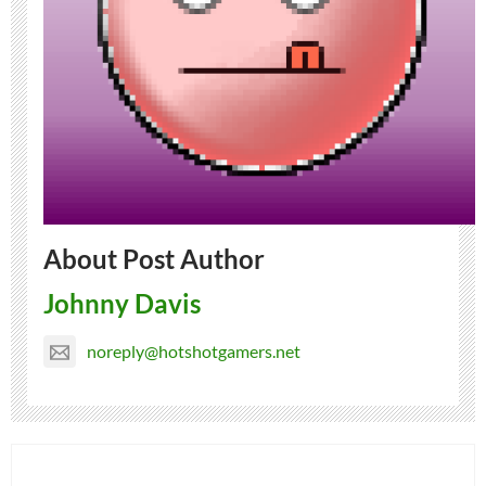
About Post Author
Johnny Davis
noreply@hotshotgamers.net