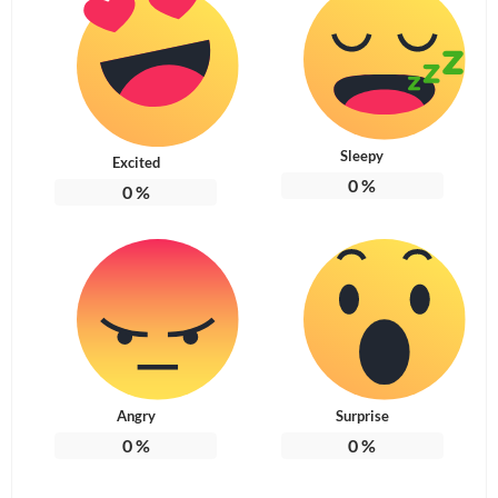
Sleepy
Excited
0
%
0
%
Angry
Surprise
0
%
0
%