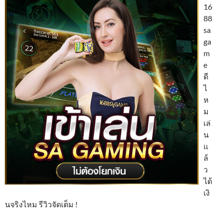
16
88
sa
ga
m
e
ดี
ไ
ห
ม
เล่
น
แ
ล้
ว
ได้
เงิ
นจริงไหม รีวิวจัดเต็ม !