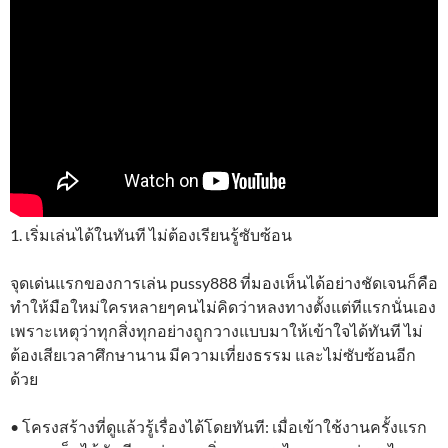
1. เริ่มเล่นได้ในทันที ไม่ต้องเรียนรู้ซับซ้อน
จุดเด่นแรกของการเล่น pussy888 ที่มองเห็นได้อย่างชัดเจนก็คือ
ทำให้มือใหม่ใครหลายๆคนไม่คิดว่าหลงทางตั้งแต่ทีแรกนั่นเอง
เพราะเหตุว่าทุกสิ่งทุกอย่างถูกวางแบบมาให้เข้าใจได้ทันที ไม่
ต้องเสียเวลาศึกษานาน มีความเที่ยงธรรม และไม่ซับซ้อนอีก
ด้วย
• โครงสร้างที่ดูแล้วรู้เรื่องได้โดยทันที: เมื่อเข้าใช้งานครั้งแรก