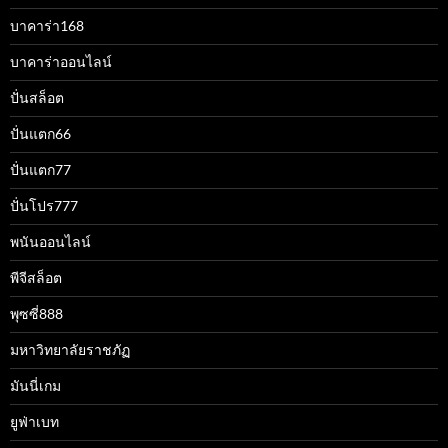
บาคาร่า168
บาคาร่าออนไลน์
ปั่นสล็อต
ปั่นแตก66
ปั่นแตก77
ปั่นโปร777
พนันออนไลน์
พีจีสล็อต
พุซซี่888
มหาวิทยาลัยราชภัฏ
มันนี่เกม
ยูฟ่าเบท