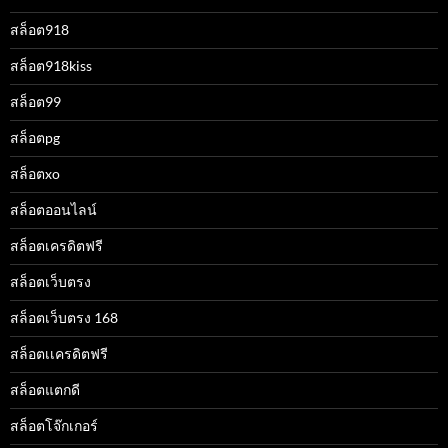
สล็อต918
สล็อต918kiss
สล็อต99
สล็อตpg
สล็อตxo
สล็อตออนไลน์
สล็อตเครดิตฟรี
สล็อตเว็บตรง
สล็อตเว็บตรง 168
สล็อตเเครดิตฟรี
สล็อตแตกดี
สล็อตโจ๊กเกอร์