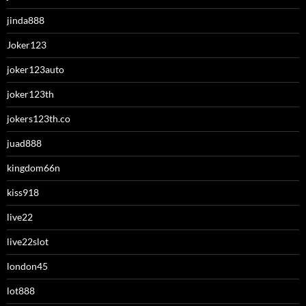
jinda888
Joker123
joker123auto
joker123th
jokers123th.co
juad888
kingdom66n
kiss918
live22
live22slot
london45
lot888