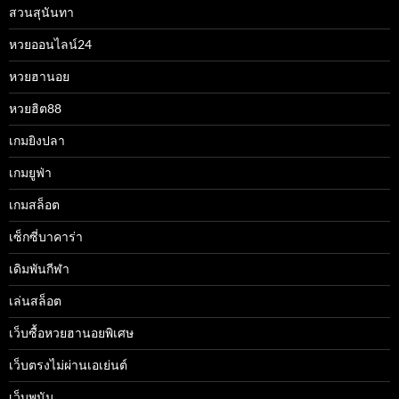
สวนสุนันทา
หวยออนไลน์24
หวยฮานอย
หวยฮิต88
เกมยิงปลา
เกมยูฟ่า
เกมสล็อต
เซ็กซี่บาคาร่า
เดิมพันกีฬา
เล่นสล็อต
เว็บซื้อหวยฮานอยพิเศษ
เว็บตรงไม่ผ่านเอเย่นต์
เว็บพนัน