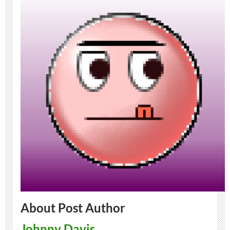
About Post Author
Johnny Davis