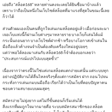
เอ่ยถึง “สล็อต168” หลายท่านคงจะเคยได้ยินชื่อมาบ้างแล้ว
เพราะว่าถือเป็นหนึ่งในเว็บไซต์สล็อตที่มาแรงที่สุดในขณะนี้เลย
ก็ว่าได้
ส่วนตัวผมเองเป็นคนที่ถูกใจเล่นเกมสล็อตอยู่แล้ว เมื่อก่อนจะมา
เจอเว็บแห่งนี้ก็ผ่านเว็บต่างๆมาหลายราย บางเว็บก็เล่นได้แม้
กระนั้นถอนยาก บางเว็บไซต์ฝากช้า หรือบางโอกาสเข้าเล่นใน
มือถือแล้วค้างจนจำเป็นต้องดับเครื่องใหม่อยู่บ่อยๆ
แต่ว่าพอได้ลองมาเล่นกับ สล็อต168 ก็จำต้องบอกเลยว่า
“ประสบการณ์แปรไปแบบสุดขั้ว!”
เนื่องจากว่าตรงนี้ไม่ใช่แค่เกมสล็อตแตกง่ายแค่นั้น แต่ระบบทุก
อย่างปฏิบัติงานได้ลื่นไหลจริงๆตั้งแต่การสมัคร ฝาก ถอน ไปจน
กระทั่งการเล่นเกมบนมือถือ เรียกได้ว่าเป็นเว็บที่ตอบปัญหาคน
ชอบความสบายแบบผมสุดๆ
สมัครง่าย ไม่ยุ่งยาก แค่ไม่กี่ขั้นตอนก็เริ่มเล่นได้
สิ่งแรกที่ผมถูกใจมากมายคือ ระบบสมัครสมาชิกของ สล็อต