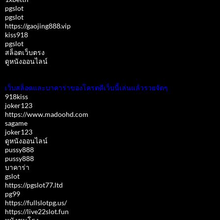
pgslot
pgslot
https://gaojing888.vip
kiss918
pgslot
สล็อตเว็บตรง
ดูหนังออนไลน์
เว็บสล็อตและบาคาร่าของโครตดีเว็บนี้เล่นแล้วรวยจัดๆ
918kiss
joker123
https://www.madoohd.com
sagame
joker123
ดูหนังออนไลน์
pussy888
pussy888
บาคาร่า
gslot
https://pgslot77.ltd
pg99
https://fullslotpg.us/
https://live22slot.fun