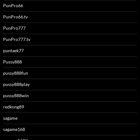
PunPro66
PunPro66.tv
PunPro777
PunPro777.tv
puntaek77
Pussy888
pussy888fun
pussy888play
pussy888win
redkong89
sagame
sagame168