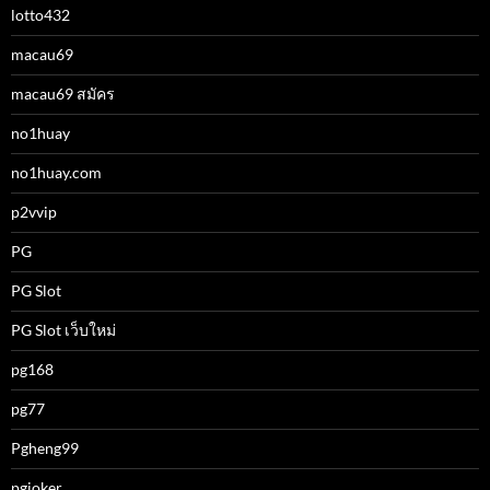
lotto432
macau69
macau69 สมัคร
no1huay
no1huay.com
p2vvip
PG
PG Slot
PG Slot เว็บใหม่
pg168
pg77
Pgheng99
pgjoker