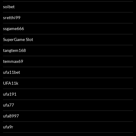
soibet
sretthi99
ssgame666
SuperGame Slot
tangtem168
temmax69
ufa11bet
UFA11k
ufa191
ufa77
ufa8997
ufa9r