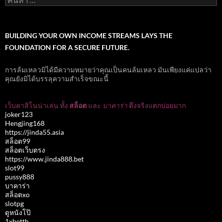
สำหรับ:
BUILDING YOUR OWN INCOME STREAMS LAYS THE
FOUNDATION FOR A SECURE FUTURE.
การล้มเหลวมิได้มีความหมายว่าคุณเป็นคนล้มเหลว มันเพียงแค่แปลว่า
คุณยังมิได้บรรลุความสำเร็จขณะนี้
เว็บคาสิโนน่าเล่น ทั้ง
สล็อต
และ
บาคาร่า
ตึงจริงแตกบ่อยมาก
joker123
Hengjing168
https://jinda55.asia
สล็อต99
สล็อตเว็บตรง
https://www.jinda888.bet
slot99
pussy888
บาคาร่า
สล็อตxo
slotpg
ดูหนังโป๊
1xbetth