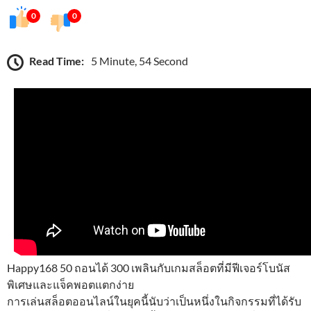
0
0
Read Time:
5 Minute, 54 Second
Happy168 50 ถอนได้ 300 เพลินกับเกมสล็อตที่มีฟีเจอร์โบนัส
พิเศษและแจ็คพอตแตกง่าย
การเล่นสล็อตออนไลน์ในยุคนี้นับว่าเป็นหนึ่งในกิจกรรมที่ได้รับ