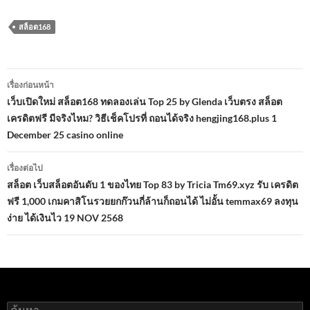
สล็อต168
เมนู
เรื่องก่อนหน้า
นำทาง
เว็บเปิดใหม่ สล็อต168 ทดลองเล่น Top 25 by Glenda เว็บตรง สล็อต
เครดิตฟรี มีจริงไหม? วิธีเช็คโปรที่ ถอนได้จริง hengjing168.plus 1
เรื่อง
December 25 casino online
เรื่องต่อไป
สล็อต เว็บสล็อตอันดับ 1 ของไทย Top 83 by Tricia Tm69.xyz รับ เครดิต
ฟรี 1,000 เกมคาสิโนรวยยกก๊วนกี่ล้านก็ถอนได้ ไม่อั้น temmax69 ลงทุน
ง่าย ได้เงินไว 19 NOV 2568
ค้นหา