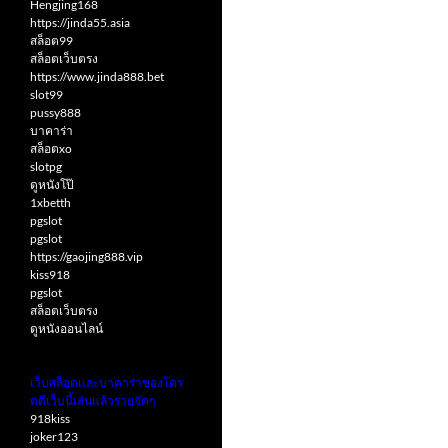
Hengjing168
https://jinda55.asia
สล็อต99
สล็อตเว็บตรง
https://www.jinda888.bet
slot99
pussy888
บาคาร่า
สล็อตxo
slotpg
ดูหนังโป๊
1xbetth
pgslot
pgslot
https://gaojing888.vip
kiss918
pgslot
สล็อตเว็บตรง
ดูหนังออนไลน์
เว็บสล็อตและบาคาร่าของโคร
ตดีเว็บนี้เล่นแล้วรวยจัดๆ
918kiss
joker123