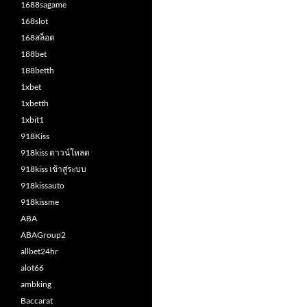
1688sagame
168slot
168สล็อต
188bet
188betth
1xbet
1xbetth
1xbit1
918Kiss
918kiss ดาวน์โหลด
918kiss เข้าสู่ระบบ
918kissauto
918kissme
ABA
ABAGroup2
allbet24hr
alot66
ambking
Baccarat