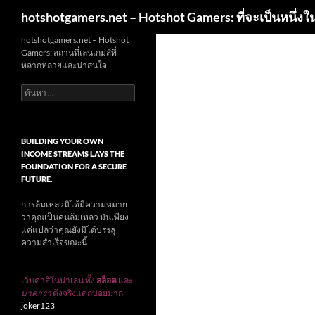
ค้นหา
hotshotgamers.net – Hotshot Gamers: ที่จะเป็นหนึ่งในน
hotshotgamers.net – Hotshot
Gamers: สถานที่เล่นเกมส์ที่
หลากหลายและน่าสนใจ
ค้นหา
สำหรับ:
BUILDING YOUR OWN
INCOME STREAMS LAYS THE
FOUNDATION FOR A SECURE
FUTURE.
การล้มเหลวมิได้มีความหมาย
ว่าคุณเป็นคนล้มเหลว มันเพียง
แค่แปลว่าคุณยังมิได้บรรลุ
ความสำเร็จขณะนี้
เว็บคาสิโนน่าเล่น ทั้ง
สล็อต
และ
บาคาร่า
ตึงจริงแตกบ่อยมาก
joker123