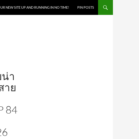
OUR NEW SITE UP AND RUNNING IN NO TIME!
PIN POSTS
ยน่า
่สาย
P 84
26