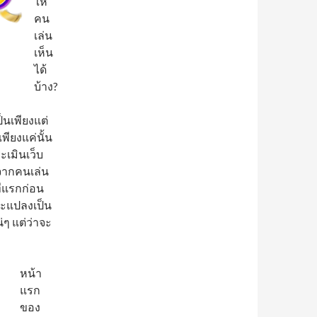
ให้
คน
เล่น
เห็น
ได้
บ้าง?
นเพียงแต่
พียงแค่นั้น
ะเมินเว็บ
งจากคนเล่น
ทีแรกก่อน
จะแปลงเป็น
่ๆ แต่ว่าจะ
หน้า
แรก
ของ