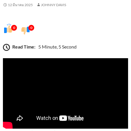
12 มีนาคม 2025
JOHNNY DAVIS
0
0
Read Time:
5 Minute, 5 Second