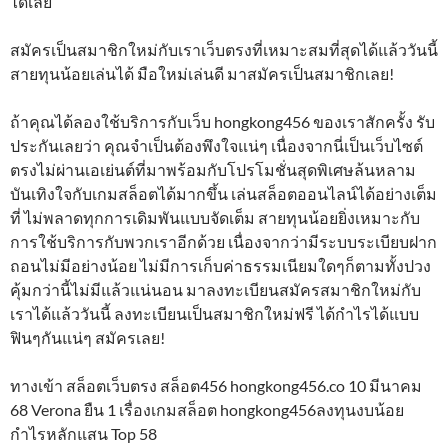
ได้เลย
สมัครเป็นสมาชิกใหม่กับเราเว็บตรงที่เหมาะสมที่สุดได้แล้ววันนี้
สายทุนน้อยเล่นได้ มือใหม่เล่นดี มาสมัครเป็นสมาชิกเลย!
ถ้าคุณได้ลองใช้บริการกับเว็บ hongkong456 ของเราสักครั้ง รับ
ประกันเลยว่า คุณจำเป็นต้องพึงใจแน่ๆ เนื่องจากนี่เป็นเว็บไซต์
ตรงไม่ผ่านเอเย่นต์ที่มาพร้อมกับโปรโมชั่นสุดพิเศษล้นหลาม
บันเทิงใจกับเกมสล็อตได้มากขึ้น เล่นสล็อตออนไลน์ได้อย่างเต็ม
ที่ ไม่พลาดทุกการเดิมพันแบบจัดเต็ม สายทุนน้อยยิ่งเหมาะกับ
การใช้บริการกับพวกเราอีกด้วย เนื่องจากว่ามีระบบระเบียบฝาก
ถอนไม่มีอย่างน้อย ไม่มีการเก็บค่าธรรมเนียมใดๆก็ตามทั้งปวง
คุ้มกว่านี้ไม่มีแล้วแน่นอน มาลงทะเบียนสมัครสมาชิกใหม่กับ
เราได้แล้ววันนี้ ลงทะเบียนเป็นสมาชิกใหม่ฟรี ได้กำไรได้แบบ
ฟินๆกันแน่ๆ สมัครเลย!
ทางเข้า สล็อตเว็บตรง สล็อต456 hongkong456.co 10 มีนาคม
68 Verona ยืน 1 เรื่องเกมสล็อต hongkong456ลงทุนงบน้อย
กำไรหลักแสน Top 58