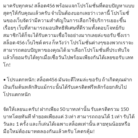
มาครับทุกคน! สล็อต456 พร้อมแจกโปรโมชั่นที่ตอบปัญหาแบบ
สุดๆให้กับคุณแล้วครับ จำเป็นต้องบอกเลยว่า เวลานี้ โปรโมชั่
นของเว็บจัดว่ามีความสำคัญในการเลือกใช้บริการเยอะขึ้น
เรื่อยๆ เว็บที่สามารถมอบสิทธิพิเศษที่ดีรวมทั้งตอบโจทย์กับ
สมาชิกได้ก็จะได้รับความเชื่อใจอย่างมากเลยล่ะขอรับ ซึ่งเรา
สล็อต 456 เว็บไซต์ ตรง ก็หวังว่า โปรโมชั่นต่างๆของพวกเราจะ
สามารถตอบปัญหาของคุณได้ มาเลือกโปรโมชั่นที่ประทับใจ
แล้วก็ยอมรับได้ทุกเมื่อเชื่อวันไปพร้อมเพียงกันได้เลยขอรับ เลท
โก!
• โปรแตกหนัก: สล็อต456 มันจะดีไหมล่ะขอรับ ถ้าเกิดคุณฝาก
เงินเริ่มต้นหลักสิบแม้กระนั้นได้รับเครดิตฟรีหลักร้อยกลับไป
โปรแตกหนัก
จัดให้เลยนะครับ! ฝากเพียง 50 บาทเท่านั้น รับเครดิตรวม 150
บาทโดยทันที ทำยอดเพียงแค่ 3 เท่า สามารถถอนได้ 1 เท่า รับได้
วันละ 1 ครั้ง และก็เล่นได้เฉพาะสล็อตเท่านั้น สายทุนน้อยหรือ
มือใหม่ต้องมาทดลองกันแล้วครับ โคตรคุ้ม!