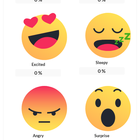
Sleepy
Excited
0
%
0
%
Angry
Surprise