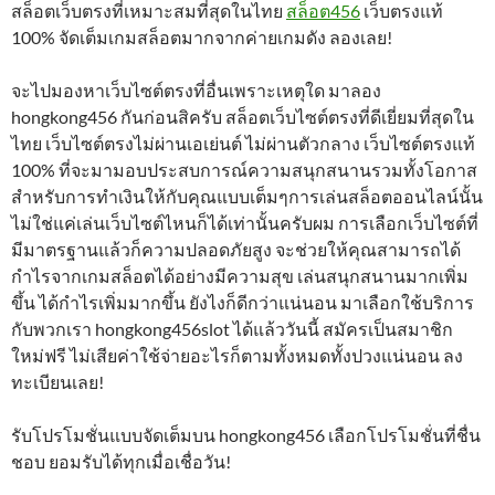
สล็อตเว็บตรงที่เหมาะสมที่สุดในไทย
สล็อต456
เว็บตรงแท้
100% จัดเต็มเกมสล็อตมากจากค่ายเกมดัง ลองเลย!
จะไปมองหาเว็บไซต์ตรงที่อื่นเพราะเหตุใด มาลอง
hongkong456 กันก่อนสิครับ สล็อตเว็บไซต์ตรงที่ดีเยี่ยมที่สุดใน
ไทย เว็บไซต์ตรงไม่ผ่านเอเย่นต์ ไม่ผ่านตัวกลาง เว็บไซต์ตรงแท้
100% ที่จะมามอบประสบการณ์ความสนุกสนานรวมทั้งโอกาส
สำหรับการทำเงินให้กับคุณแบบเต็มๆการเล่นสล็อตออนไลน์นั้น
ไม่ใช่แค่เล่นเว็บไซต์ไหนก็ได้เท่านั้นครับผม การเลือกเว็บไซต์ที่
มีมาตรฐานแล้วก็ความปลอดภัยสูง จะช่วยให้คุณสามารถได้
กำไรจากเกมสล็อตได้อย่างมีความสุข เล่นสนุกสนานมากเพิ่ม
ขึ้น ได้กำไรเพิ่มมากขึ้น ยังไงก็ดีกว่าแน่นอน มาเลือกใช้บริการ
กับพวกเรา hongkong456slot ได้แล้ววันนี้ สมัครเป็นสมาชิก
ใหม่ฟรี ไม่เสียค่าใช้จ่ายอะไรก็ตามทั้งหมดทั้งปวงแน่นอน ลง
ทะเบียนเลย!
รับโปรโมชั่นแบบจัดเต็มบน hongkong456 เลือกโปรโมชั่นที่ชื่น
ชอบ ยอมรับได้ทุกเมื่อเชื่อวัน!