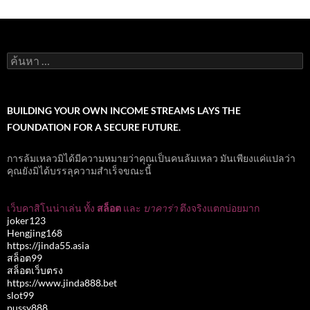
ค้นหา
สำหรับ:
BUILDING YOUR OWN INCOME STREAMS LAYS THE
FOUNDATION FOR A SECURE FUTURE.
การล้มเหลวมิได้มีความหมายว่าคุณเป็นคนล้มเหลว มันเพียงแค่แปลว่า
คุณยังมิได้บรรลุความสำเร็จขณะนี้
เว็บคาสิโนน่าเล่น ทั้ง
สล็อต
และ
บาคาร่า
ตึงจริงแตกบ่อยมาก
joker123
Hengjing168
https://jinda55.asia
สล็อต99
สล็อตเว็บตรง
https://www.jinda888.bet
slot99
pussy888