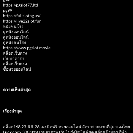
https://pgslot77.ltd
pg99
https://fullslotpg.us/
https://live22slot.fun
หนังชนโรง
ดูหนังออนไลน์
ดูหนังออนไลน์
ดูหนังชนโรง
https://www.pgslot.movie
สล็อตเว็บตรง
เว็บบาคาร่า
สล็อตเว็บตรง
ซื้อหวยออนไลน์
ความเห็นล่าสุด
เรื่องล่าสุด
สล็อต168 23 JUL 26 เครดิตฟรี หวยออนไลน์ อัตราจ่ายมากที่สุด ของไทย
Lucky box 300 บาท เกมคุรภาพ เว็บโปร่งใส ไลฟ์สด สล็อต ยิงปลา กีฬา