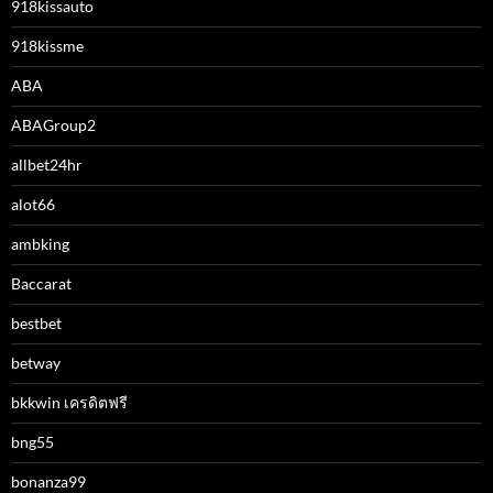
918kissauto
918kissme
ABA
ABAGroup2
allbet24hr
alot66
ambking
Baccarat
bestbet
betway
bkkwin เครดิตฟรี
bng55
bonanza99