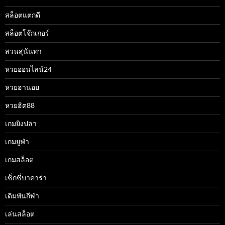
สล็อตแตกดี
สล็อตโจ๊กเกอร์
สวนสุนันทา
หวยออนไลน์24
หวยฮานอย
หวยฮิต88
เกมยิงปลา
เกมยูฟ่า
เกมสล็อต
เซ็กซี่บาคาร่า
เดิมพันกีฬา
เล่นสล็อต