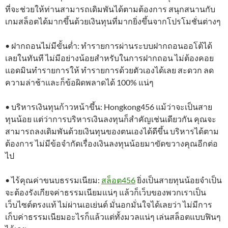
ที่จะช่วยให้ท่านสามารถเดิมพันได้ตามต้องการ สนุกสนานกับ
เกมสล็อตได้มากขึ้นด้วยเงินทุนที่มากยิ่งขึ้นจากโปรโมชั่นต่างๆ
• ฝากถอนไม่มีขั้นต่ำ: ทำรายการผ่านระบบฝากถอนออโต้ได้
เลยในทันที ไม่มีอย่างน้อยสำหรับในการฝากถอน ไม่ต้องคอย
แอดมินทำรายการให้ ทำรายการด้วยตัวเองได้เลย สะดวก ลด
ความล่าช้าและก็ข้อผิดพลาดได้ 100% แน่ๆ
• บริหารเงินทุนก้าวหน้าขึ้น: Hongkong456 แม้ว่าจะเป็นสาย
ทุนน้อย แต่ว่าการบริหารเงินลงทุนก็สำคัญเช่นเดียวกัน คุณจะ
สามารถลงเดิมพันด้วยเงินทุนของตนเองได้ดีขึ้น บริหารได้ตาม
ต้องการ ไม่มีข้อจำกัดเรื่องเงินลงทุนน้อยมาขัดขวางคุณอีกต่อ
ไป
• ไร้คุณค่าขนบธรรมเนียม:
สล็อต456
ยิ่งเป็นสายทุนน้อยจำเป็น
จะต้องรังเกียจค่าธรรมเนียมแน่ๆ แล้วก็เว็บของพวกเราเป็น
เว็บไซต์ตรงแท้ ไม่ผ่านเอเย่นต์ มั่นอกมั่นใจได้เลยว่า ไม่มีการ
เก็บค่าธรรมเนียมอะไรก็แล้วแต่ทั้งมวลแน่ๆ เล่นสล็อตแบบฟินๆ