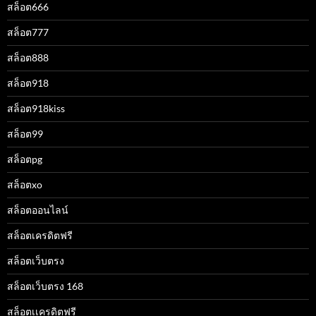
สล็อต666
สล็อต777
สล็อต888
สล็อต918
สล็อต918kiss
สล็อต99
สล็อตpg
สล็อตxo
สล็อตออนไลน์
สล็อตเครดิตฟรี
สล็อตเว็บตรง
สล็อตเว็บตรง 168
สล็อตเเครดิตฟรี