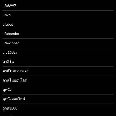
ufa8997
ufa9r
ufabet
ufabombx
ufawinner
vip168sa
คาสิโน
คาสิโนครบวงจร
คาสิโนออนไลน์
ดูหนัง
ดูหนังออนไลน์
ถูกหวย88