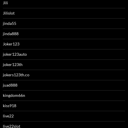
Jili
Jilislot
jinda55
jinda888
Joker123
joker123auto
joker123th
jokers123th.co
juad888
kingdom66n
kiss918
live22
live22slot