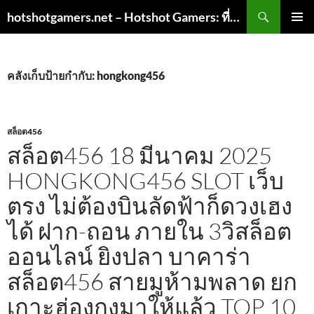
ค้นหา
hotshotgamers.net – Hotshot Gamers: ที่จะเป็นหนึ่งในนักเล่นเกมที่เหนือชั้น
ข้าม
เมนูหลัก
ไป
ยัง
เนื้อหา
คลังเก็บป้ายกำกับ: hongkong456
สล็อต456
สล็อต456 18 มีนาคม 2025
HONGKONG456 SLOT เว็บ
ตรง ไม่ต้องบินลัดฟ้าก็ดวงเฮง
ได้ ฝาก-ถอน ภายใน 3วิสล็อต
ออนไลน์ ยิงปลา บาคาร่า
สล็อต456 สายมูห้ามพลาด ยก
เกาะฮ่องกงมาให้แล้ว TOP 10