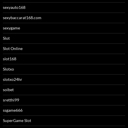
sexyauto168
sexybaccarat168.com
sexygame
Slot
Slot Online
slot168
Slotxo
slotxo24hr
soibet
sretthi99
ssgame666
SuperGame Slot