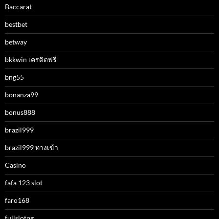
Baccarat
bestbet
betway
bkkwin เครดิตฟรี
bng55
bonanza99
bonus888
brazil999
brazil999 ทางเข้า
Casino
fafa 123 slot
faro168
fullslotpg