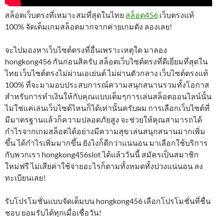
สล็อตเว็บตรงที่เหมาะสมที่สุดในไทย
สล็อต456
เว็บตรงแท้
100% จัดเต็มเกมสล็อตมากจากค่ายเกมดัง ลองเลย!
จะไปมองหาเว็บไซต์ตรงที่อื่นเพราะเหตุใด มาลอง
hongkong456 กันก่อนสิครับ สล็อตเว็บไซต์ตรงที่ดีเยี่ยมที่สุดใน
ไทย เว็บไซต์ตรงไม่ผ่านเอเย่นต์ ไม่ผ่านตัวกลาง เว็บไซต์ตรงแท้
100% ที่จะมามอบประสบการณ์ความสนุกสนานรวมทั้งโอกาส
สำหรับการทำเงินให้กับคุณแบบเต็มๆการเล่นสล็อตออนไลน์นั้น
ไม่ใช่แค่เล่นเว็บไซต์ไหนก็ได้เท่านั้นครับผม การเลือกเว็บไซต์ที่
มีมาตรฐานแล้วก็ความปลอดภัยสูง จะช่วยให้คุณสามารถได้
กำไรจากเกมสล็อตได้อย่างมีความสุข เล่นสนุกสนานมากเพิ่ม
ขึ้น ได้กำไรเพิ่มมากขึ้น ยังไงก็ดีกว่าแน่นอน มาเลือกใช้บริการ
กับพวกเรา hongkong456slot ได้แล้ววันนี้ สมัครเป็นสมาชิก
ใหม่ฟรี ไม่เสียค่าใช้จ่ายอะไรก็ตามทั้งหมดทั้งปวงแน่นอน ลง
ทะเบียนเลย!
รับโปรโมชั่นแบบจัดเต็มบน hongkong456 เลือกโปรโมชั่นที่ชื่น
ชอบ ยอมรับได้ทุกเมื่อเชื่อวัน!