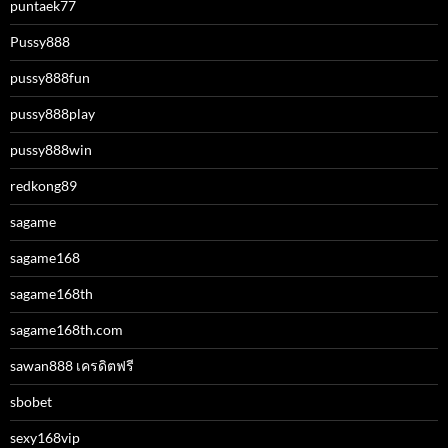
puntaek77
Pussy888
pussy888fun
pussy888play
pussy888win
redkong89
sagame
sagame168
sagame168th
sagame168th.com
sawan888 เครดิตฟรี
sbobet
sexy168vip