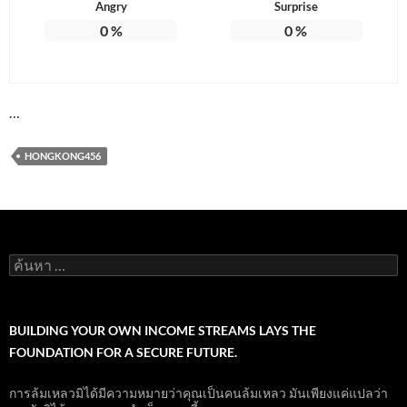
Angry
Surprise
0
%
0
%
…
HONGKONG456
ค้นหา
สำหรับ:
BUILDING YOUR OWN INCOME STREAMS LAYS THE
FOUNDATION FOR A SECURE FUTURE.
การล้มเหลวมิได้มีความหมายว่าคุณเป็นคนล้มเหลว มันเพียงแค่แปลว่า