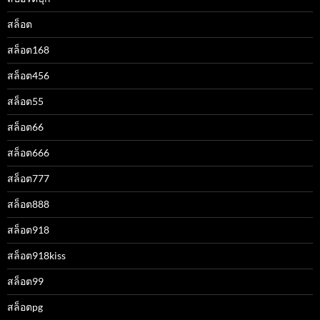
สล็อต
สล็อต168
สล็อต456
สล็อต55
สล็อต66
สล็อต666
สล็อต777
สล็อต888
สล็อต918
สล็อต918kiss
สล็อต99
สล็อตpg