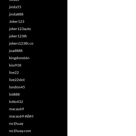
jinda55
jinda888
Joker123
joker123auto
joker123th
jokers123th.co
juad888
kingdom66n
kiss918
live22
live22slot
london45
lot888
lotto432
macau69
macau69 สมัคร
no1huay
no1huay.com