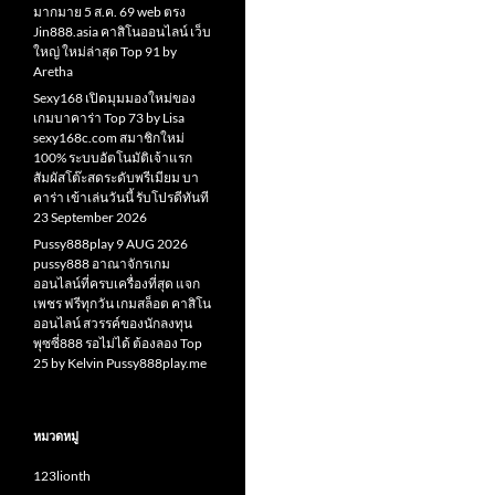
มากมาย 5 ส.ค. 69 web ตรง
Jin888.asia คาสิโนออนไลน์ เว็บ
ใหญ่ ใหม่ล่าสุด Top 91 by
Aretha
Sexy168 เปิดมุมมองใหม่ของ
เกมบาคาร่า Top 73 by Lisa
sexy168c.com สมาชิกใหม่
100% ระบบอัตโนมัติเจ้าแรก
สัมผัสโต๊ะสดระดับพรีเมียม บา
คาร่า เข้าเล่นวันนี้ รับโปรดีทันที
23 September 2026
Pussy888play 9 AUG 2026
pussy888 อาณาจักรเกม
ออนไลน์ที่ครบเครื่องที่สุด แจก
เพชร ฟรีทุกวัน เกมสล็อต คาสิโน
ออนไลน์ สวรรค์ของนักลงทุน
พุซซี่888 รอไม่ได้ ต้องลอง Top
25 by Kelvin Pussy888play.me
หมวดหมู่
123lionth