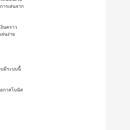
ดการเล่นจาก
เงินคราว
เล่นง่าย
็บมีระบบนี้
โอกาสโบนัส