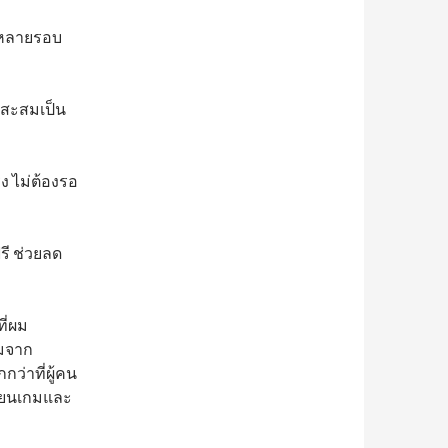
ันหลายรอบ
กๆสะสมเป็น
ิง ไม่ต้องรอ
รี ช่วยลด
ี่ผม
่มจาก
ว่าที่ผู้คน
เรียนเกมและ