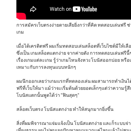
การสมัครเว็บตรงง่ายดายเสียยิ่งกว่าที่คิด ทดสอบเล่นฟรี ช่วย
เกม
เมื่อได้เครดิตฟรี ผมเริ่มทดสอบเล่นสล็อตที่เว็บไซต์มีให้เ
ซึ่งเป็น เกมสล็อตแตกง่าย จากค่ายดัง การทดสอบเล่นฟรีนี้ช
เรื่องเกมแต่ละเกม รู้ว่าเกมไหนจังหวะโบนัสออกบ่อย หรื
เหมาะกับการลงทุนแบบหนักๆ
ผมนึกออกเลยว่าเกมแรกที่ทดลองเล่น ผมสามารถทำเงินได
ฟรีที่เว็บให้มา แม้ว่าจะเริ่มต้นด้วยยอดเล็กๆแต่ว่าความรู้สึก
โบนัสแตกนั้นพูดได้ว่า “ฟินสุดๆ”
สล็อตเว็บตรง โบนัสแตกง่าย ทำให้สนุกมากยิ่งขึ้น
สิ่งที่ผมพิจารณาแจ่มแจ้งเป็น โบนัสแตกง่าย และก็ระบบจ่าย
เที่ยงธรรม ผมไม่พบเจอปัญหาหมุนมากแค่ไหนแล้วไม่ชนะ