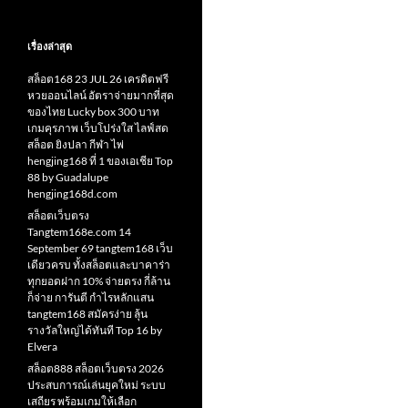
เรื่องล่าสุด
สล็อต168 23 JUL 26 เครดิตฟรี
หวยออนไลน์ อัตราจ่ายมากที่สุด
ของไทย Lucky box 300 บาท
เกมคุรภาพ เว็บโปร่งใส ไลฟ์สด
สล็อต ยิงปลา กีฬา ไพ่
hengjing168 ที่ 1 ของเอเชีย Top
88 by Guadalupe
hengjing168d.com
สล็อตเว็บตรง
Tangtem168e.com 14
September 69 tangtem168 เว็บ
เดียวครบ ทั้งสล็อตและบาคาร่า
ทุกยอดฝาก 10% จ่ายตรง กี่ล้าน
ก็จ่าย การันตี กำไรหลักแสน
tangtem168 สมัครง่าย ลุ้น
รางวัลใหญ่ได้ทันที Top 16 by
Elvera
สล็อต888 สล็อตเว็บตรง 2026
ประสบการณ์เล่นยุคใหม่ ระบบ
เสถียร พร้อมเกมให้เลือก