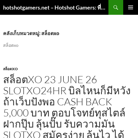
ค้นหา
hotshotgamers.net – Hotshot Gamers: ที่จะเป็นหนึ่งในนักเล่นเกมที่เหนือชั้น
ข้าม
เมนูหลัก
ไป
ยัง
เนื้อหา
คลังเก็บหมวดหมู่: สล็อตxo
สล็อตxo
สล็อตXO
สล็อตXO 23 JUNE 26
SLOTXO24HR บิลไหนก็มีหวัง
ถ้าเว็บปังพอ CASH BACK
5,000 บาท ตอบโจทย์ทุสไตล์
ฝากปุ๊บ ลุ้นปั๊บ รับความมัน
SLOTXO สมัครง่าย ลุ้นไว ได้