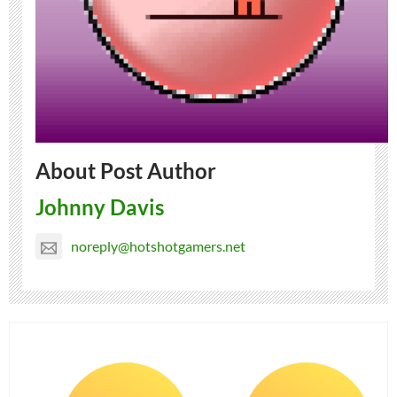
About Post Author
Johnny Davis
noreply@hotshotgamers.net