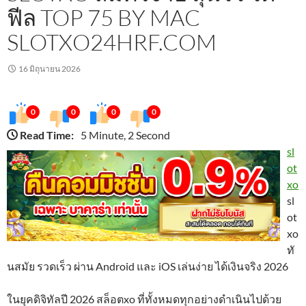
ฟีล TOP 75 BY MAC
SLOTXO24HRF.COM
16 มิถุนายน 2026
0
0
0
0
Read Time:
5 Minute, 2 Second
sl
ot
xo
sl
ot
xo
ทั
นสมัย รวดเร็ว ผ่าน Android และ iOS เล่นง่าย ได้เงินจริง 2026
ในยุคดิจิทัลปี 2026 สล็อตxo ที่ทั้งหมดทุกอย่างดำเนินไปด้วย