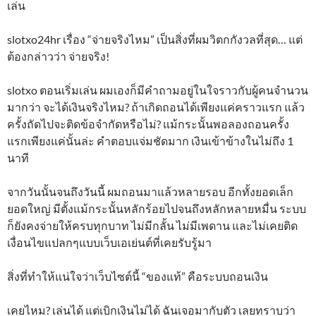
เล่น
slotxo24hr เรื่อง “จ่ายจริงไหม” เป็นสิ่งที่ผมวิตกกังวลที่สุด… แต่
ต้องกล่าวว่า จ่ายจริง!
slotxo ตอนเริ่มเล่น ผมเองก็มีคำถามอยู่ในใจราวกับผู้คนจำนวน
มากว่า จะได้เงินจริงไหม? ถ้าเกิดถอนได้เพียงแค่คราวแรก แล้ว
ครั้งถัดไปจะติดข้อจำกัดหรือไม่? แม้กระนั้นพอลองถอนครั้ง
แรกเพียงแค่นั้นล่ะ คำตอบแจ่มชัดมาก เงินเข้าข้างในไม่ถึง 1
นาที
จากวันนั้นจนถึงวันนี้ ผมถอนมาแล้วหลายรอบ อีกทั้งยอดเล็ก
ยอดใหญ่ มีตั้งแม้กระนั้นหลักร้อยไปจนถึงหลักหลายหมื่น ระบบ
ก็ยังคงจ่ายให้ครบทุกบาท ไม่มีกลั้น ไม่มีเพดาน และไม่เคยติด
เงื่อนไขแปลกๆแบบเว็บเอเย่นต์ที่เคยรับรู้มา
สิ่งที่ทำให้แน่ใจว่าเว็บไซต์นี้ “ของแท้” คือระบบถอนเงิน
เคยไหม? เล่นได้ แต่เบิกเงินไม่ได้ ฉันเจอมากับตัว เลยทราบว่า