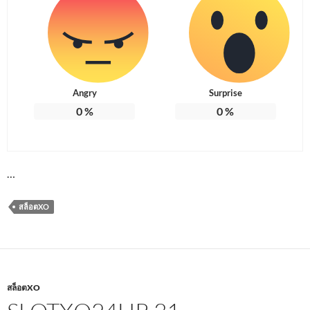
Angry
Surprise
0
%
0
%
…
สล็อตXO
สล็อตXO