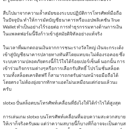
สืบไปมาจากความล้ำสมัยของระบบปฏิบัติการโทรศัพท์มือถือ
ในปัจจุบัน ทำให้การมัดบัญชีธนาคารหรือแอปพลิเคชัน True
Wallet ทำเป็นอย่างไร้รอยต่อ การทำธุรกรรมทางด้านการเงิน
ในแพลตฟอร์มนี้จึงก้าวเข้าสู่สมัยดิจิทัลอย่างแท้จริง
ในเวลาที่ผมกดถอนเงินจากการชนะรางวัลใหญ่ เงินจะกระเด้ง
เข้าสู่บัญชีธนาคารปลายทางทันทีโดยแทบจะไม่ต้องรอคอย ซึ่ง
ระบบความปลอดภัยตรงนี้ก็ไว้ใจได้ร้อยเปอร์เซ็นต์ นอกนั้น การ
เข้าร่วมกิจกรรมต่างๆหรือการเลือกรับสิทธิ์ โปรโมชั่นสล็อต
รวมทั้งสล็อตเครดิตฟรี ก็สามารถกดรับผ่านหน้าจอมือถือได้
โดยตรง ไม่ต้องยุ่งยากทักหาแอดไม่นเหมือนแต่ก่อนแล้วนะ
ครับ
slotxo ปั่นสล็อตบนโทรศัพท์เคลื่อนที่ยังไงให้ได้กำไรได้สูงสุด
การเล่นเกม slotxo บนโทรศัพท์เคลื่อนที่มอบความสะดวกสบาย
ให้เราก็จริงครับผม แต่ว่าความสบายนี้ก็บางทีก็อาจจะเป็นดาบส