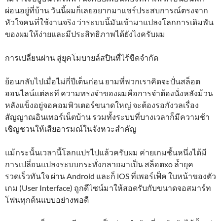
ผ่อนอยู่ที่บ้าน วันนี้ผมก็เลยอยากมาแชร์ประสบการณ์ตรงจาก
หัวใจคนที่ใช้งานจริง ว่าระบบนี้มันเข้ามาแปลงโลกการเดิมพัน
ของผมให้ง่ายและมีประสิทธิภาพได้ยังไงครับผม
การเปลี่ยนผ่าน สู่ยุคโมบายล์สปินที่ไร้ขีดจำกัด
ย้อนกลับไปเมื่อไม่กี่ปีเต็นก่อน ยามที่พวกเราคิดจะปั่นสล็อต
ออนไลน์แต่ละที ความทรงจำของผมคือการจำต้องนั่งหลังม้วน
หลังแข็งอยู่จอคอมพิวเตอร์ขนาดใหญ่ จะต้องรอกังวลเรื่อง
สัญญาณอินเทอร์เน็ตบ้าน รวมทั้งระบบที่บางเวลาก็มีความช้า
เชิญชวนให้เสียอารมณ์ในจังหวะสำคัญ
แม้กระนั้นเวลานี้โลกแปรไปแล้วครับผม ค่ายเกมชั้นหนึ่งได้มี
การเปลี่ยนแปลงระบบกระทั่งกลายมาเป็น สล็อตxo ล้ำยุค
รวดเร็วทันใจ ผ่าน Android และก็ iOS ที่เพอร์เฟ็ค ใบหน้าของตัว
เกม (User Interface) ถูกดีไซน์มาให้สอดรับกับขนาดจอสมาร์ท
โฟนทุกต้นแบบอย่างพอดี