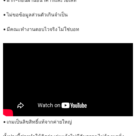
• ไม่ขอข้อมูลส่วนตัวเกินจำเป็น
• มีคณะทำงานตอบไวจริง ไม่ใช่บอท
• เกมเป็นลิขสิทธิ์แท้จากค่ายใหญ่