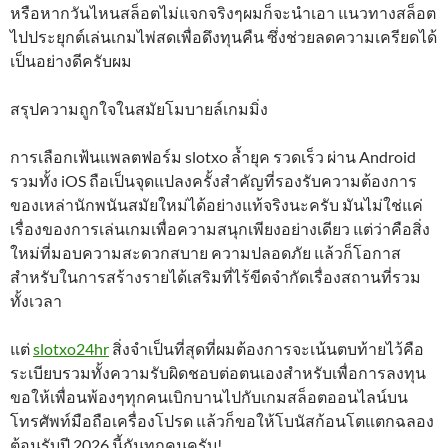
หรือหากวันไหนสล็อตไม่แจกจริงๆผมก็จะนำเอา แนวทางสล็อต
ไปประยุกต์เล่นเกมไพ่สดเพื่อดึงทุนคืน ซึ่งช่วยลดความเครียดได้
เป็นอย่างดีครับผม
สรุปความถูกใจในสมัยโมบายล์เกมมิ่ง
การเลือกเฟ้นแพลตฟอร์ม slotxo ล้ำยุค รวดเร็ว ผ่าน Android
รวมทั้ง iOS ถือเป็นจุดแปลงครั้งสำคัญที่รองรับความต้องการ
ของเหล่านักพนันสมัยใหม่ได้อย่างแท้จริงนะครับ มันไม่ใช่แค่
เรื่องของการเล่นเกมเพื่อความสนุกเพียงอย่างเดียว แต่ว่าคือสิ่ง
ใหม่ที่มอบความสะดวกสบาย ความปลอดภัย แล้วก็โอกาส
สำหรับในการสร้างรายได้เสริมที่ไร้ขีดจำกัดเรื่องสถานที่รวม
ทั้งเวลา
แต่
slotxo24hr
สิ่งจำเป็นที่สุดที่ผมต้องการจะเน้นตบท้ายไว้คือ
ระเบียบรวมทั้งความรับผิดชอบต่อตนเองสำหรับเพื่อการลงทุน
ขอให้เพื่อนพ้องๆทุกคนเบิกบานไปกับเกมสล็อตออนไลน์บน
โทรศัพท์มือถือเครื่องโปรด แล้วก็ขอให้โบนัสก้อนโตแตกฉลอง
ต้อนรับปี 2026 นี้กันทุกคนครับ!