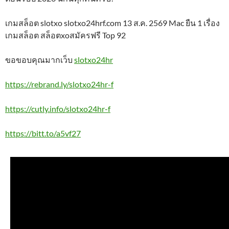
เกมสล็อต slotxo slotxo24hrf.com 13 ส.ค. 2569 Mac ยืน 1 เรื่อง
เกมสล็อต สล็อตxoสมัครฟรี Top 92
ขอขอบคุณมากเว็บ
slotxo24hr
https://rebrand.ly/slotxo24hr-f
https://cutly.info/slotxo24hr-f
https://bitt.to/a5vf27