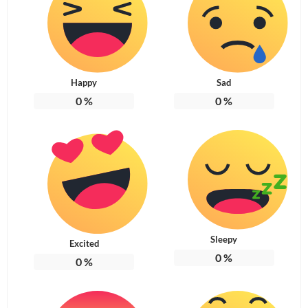
Happy
Sad
0
%
0
%
Sleepy
Excited
0
%
0
%