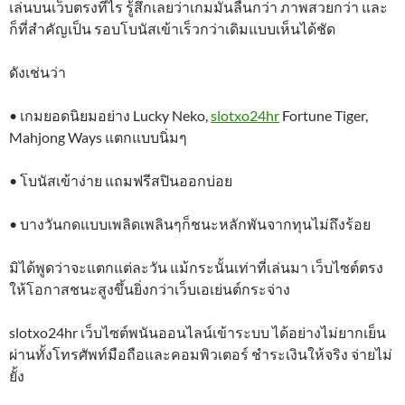
เล่นบนเว็บตรงทีไร รู้สึกเลยว่าเกมมันลื่นกว่า ภาพสวยกว่า และ
ก็ที่สำคัญเป็น รอบโบนัสเข้าเร็วกว่าเดิมแบบเห็นได้ชัด
ดังเช่นว่า
• เกมยอดนิยมอย่าง Lucky Neko,
slotxo24hr
Fortune Tiger,
Mahjong Ways แตกแบบนิ่มๆ
• โบนัสเข้าง่าย แถมฟรีสปินออกบ่อย
• บางวันกดแบบเพลิดเพลินๆก็ชนะหลักพันจากทุนไม่ถึงร้อย
มิได้พูดว่าจะแตกแต่ละวัน แม้กระนั้นเท่าที่เล่นมา เว็บไซต์ตรง
ให้โอกาสชนะสูงขึ้นยิ่งกว่าเว็บเอเย่นต์กระจ่าง
slotxo24hr เว็บไซต์พนันออนไลน์เข้าระบบ ได้อย่างไม่ยากเย็น
ผ่านทั้งโทรศัพท์มือถือและคอมพิวเตอร์ ชำระเงินให้จริง จ่ายไม่
ยั้ง