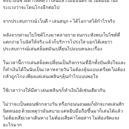
ทั้งปวงนี้ช่วยทำให้คิดว่า เล่นแล้วไม่มีอันตราย ไม่ต้องมานั่ง
ระแวงว่าจะโดนโกงอีกต่อไป
จากประสบการณ์ เว็บดี = เล่นสนุก + ได้โอกาสได้กำไรจริง
หลังจากผ่านเว็บไซต์โกงมาหลายราย จนกระทั่งพบเว็บไซต์ที่
แตกง่าย โบนัสให้จริง แล้วก็บริการโปร่งใส บอกได้เลยว่า
ประสบการณ์เล่นสล็อตมันเปลี่ยนไปแบบคนละเรื่อง
ในเวลานี้การเล่นสล็อตเปลี่ยนเป็นกิจกรรมที่อีกทั้งบันเทิงใจและ
ก็ทำเงินได้ในนับเป็นเวลาหลายวัน ไม่ต้องลุ้นแบบเครียด ไม่ต้อง
กลัวถูกโกง เพียงแค่เล่นเพลินๆลุ้นกำไรแบบพอใจ
ใช้เวลาว่างให้มีค่า เล่นเพลินๆก็ทำเงินได้เช่นเดียวกัน
ไม่ว่าจะเป็นตอนพักกลางวัน หรือก่อนนอนผมก็มักจะกดเล่นสัก
นิดหน่อย ด้วยเหตุว่ามันสบาย แค่หยิบมือถือขึ้นมาก็เล่นได้แล้ว
ไม่ต้องเสียเวลาเดินทาง ไม่ต้องเสียค่าโดยสาร ไม่ต้องจัดแจง
อะไรมาก