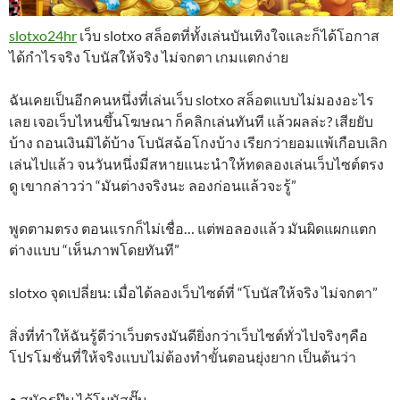
slotxo24hr
เว็บ slotxo สล็อตที่ทั้งเล่นบันเทิงใจและก็ได้โอกาส
ได้กำไรจริง โบนัสให้จริง ไม่จกตา เกมแตกง่าย
ฉันเคยเป็นอีกคนหนึ่งที่เล่นเว็บ slotxo สล็อตแบบไม่มองอะไร
เลย เจอเว็บไหนขึ้นโฆษณา ก็คลิกเล่นทันที แล้วผลล่ะ? เสียยับ
บ้าง ถอนเงินมิได้บ้าง โบนัสฉ้อโกงบ้าง เรียกว่ายอมแพ้เกือบเลิก
เล่นไปแล้ว จนวันหนึ่งมีสหายแนะนำให้ทดลองเล่นเว็บไซต์ตรง
ดู เขากล่าวว่า “มันต่างจริงนะ ลองก่อนแล้วจะรู้”
พูดตามตรง ตอนแรกก็ไม่เชื่อ… แต่พอลองแล้ว มันผิดแผกแตก
ต่างแบบ “เห็นภาพโดยทันที”
slotxo จุดเปลี่ยน: เมื่อได้ลองเว็บไซต์ที่ “โบนัสให้จริง ไม่จกตา”
สิ่งที่ทำให้ฉันรู้ดีว่าเว็บตรงมันดียิ่งกว่าเว็บไซต์ทั่วไปจริงๆคือ
โปรโมชั่นที่ให้จริงแบบไม่ต้องทำขั้นตอนยุ่งยาก เป็นต้นว่า
• สมัครปุ๊บ ได้โบนัสปั๊บ