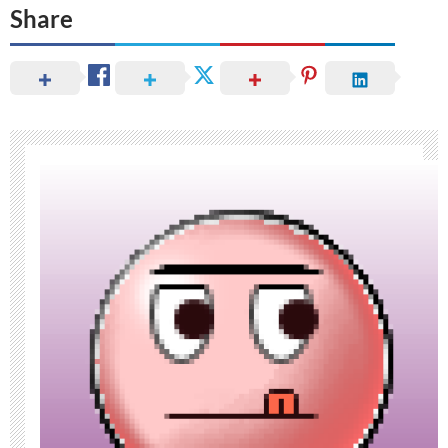
Share