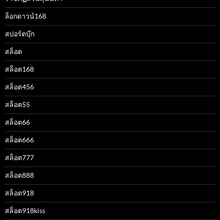
ล็อกดาวน์168
สปอร์ตบุ๊ก
สล็อต
สล็อต168
สล็อต456
สล็อต55
สล็อต66
สล็อต666
สล็อต777
สล็อต888
สล็อต918
สล็อต918kiss