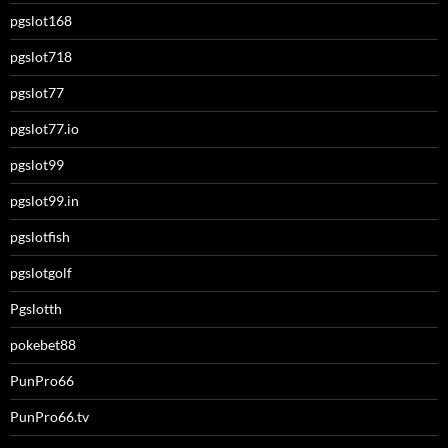
pgslot168
pgslot718
pgslot77
pgslot77.io
pgslot99
pgslot99.in
pgslotfish
pgslotgolf
Pgslotth
pokebet88
PunPro66
PunPro66.tv