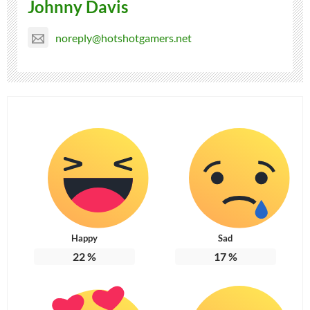
Johnny Davis
noreply@hotshotgamers.net
Happy
Sad
22
%
17
%