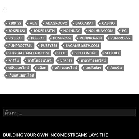
…
918KISS
ABA
ABAGROUP2
BACCARAT
CASINO
JOKER123
JOKER123TH
NO1HUAY
NO1HUAY.COM
PG
PG SLOT
PGSLOT
PUNPRO66
PUNPRO66.IN
PUNPRO777
PUNPRO777.IN
PUSSY888
SAGAME168TH.COM
SEXYBACCARAT168.COM
SLOT
SLOT ONLINE
SLOTXO
คาสิโน
คาสิโนออนไลน์
บาคาร่า
บาคาร่าออนไลน์
พนันออนไลน์
สล็อต
สล็อตออนไลน์
เกมยิงปลา
เว็บพนัน
เว็บพนันออนไลน์
ค้นหา
สำหรับ:
BUILDING YOUR OWN INCOME STREAMS LAYS THE