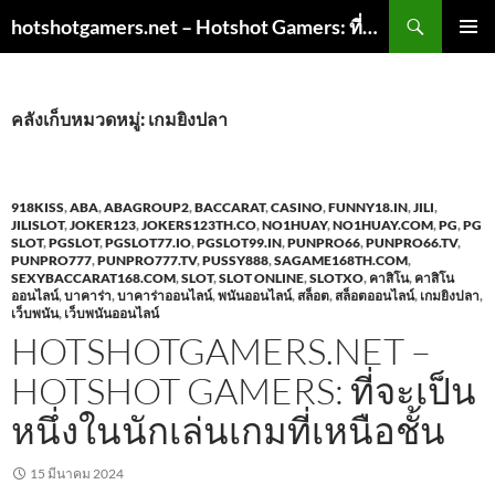
ค้นหา
hotshotgamers.net – Hotshot Gamers: ที่จะเป็นหนึ่งในนักเล่นเกมที่เหนือชั้น
ข้าม
เมนูหลัก
ไป
ยัง
เนื้อหา
คลังเก็บหมวดหมู่: เกมยิงปลา
918KISS
,
ABA
,
ABAGROUP2
,
BACCARAT
,
CASINO
,
FUNNY18.IN
,
JILI
,
JILISLOT
,
JOKER123
,
JOKERS123TH.CO
,
NO1HUAY
,
NO1HUAY.COM
,
PG
,
PG
SLOT
,
PGSLOT
,
PGSLOT77.IO
,
PGSLOT99.IN
,
PUNPRO66
,
PUNPRO66.TV
,
PUNPRO777
,
PUNPRO777.TV
,
PUSSY888
,
SAGAME168TH.COM
,
SEXYBACCARAT168.COM
,
SLOT
,
SLOT ONLINE
,
SLOTXO
,
คาสิโน
,
คาสิโน
ออนไลน์
,
บาคาร่า
,
บาคาร่าออนไลน์
,
พนันออนไลน์
,
สล็อต
,
สล็อตออนไลน์
,
เกมยิงปลา
,
เว็บพนัน
,
เว็บพนันออนไลน์
HOTSHOTGAMERS.NET –
HOTSHOT GAMERS: ที่จะเป็น
หนึ่งในนักเล่นเกมที่เหนือชั้น
15 มีนาคม 2024