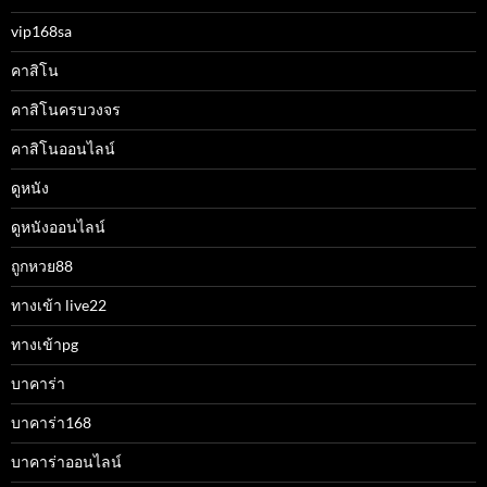
vip168sa
คาสิโน
คาสิโนครบวงจร
คาสิโนออนไลน์
ดูหนัง
ดูหนังออนไลน์
ถูกหวย88
ทางเข้า live22
ทางเข้าpg
บาคาร่า
บาคาร่า168
บาคาร่าออนไลน์