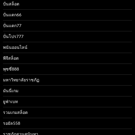
ปั่นสล็อต
ปั่นแตก66
ปั่นแตก77
ปั่นโปร777
พนันออนไลน์
พีจีสล็อต
พุซซี่888
มหาวิทยาลัยราชภัฏ
มันนี่เกม
ยูฟ่าเบท
รวมเกมสล็อต
รอยัล558
ราชภัฏสวนสุนันทา