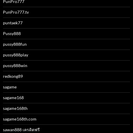
PunPro777
PunPro777.tv
puntaek77
Pussy888
pussy888fun
pussy888play
pussy888win
redkong89
sagame
sagame168
sagame168th
sagame168th.com
sawan888 เครดิตฟรี