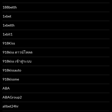
188betth
1xbet
1xbetth
1xbit1
918Kiss
918kiss ดาวน์โหลด
918kiss เข้าสู่ระบบ
918kissauto
918kissme
ABA
ABAGroup2
allbet24hr