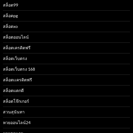
สล็อต99
สล็อตpg
สล็อตxo
สล็อตออนไลน์
สล็อตเครดิตฟรี
สล็อตเว็บตรง
สล็อตเว็บตรง 168
สล็อตเเครดิตฟรี
สล็อตแตกดี
สล็อตโจ๊กเกอร์
สวนสุนันทา
หวยออนไลน์24