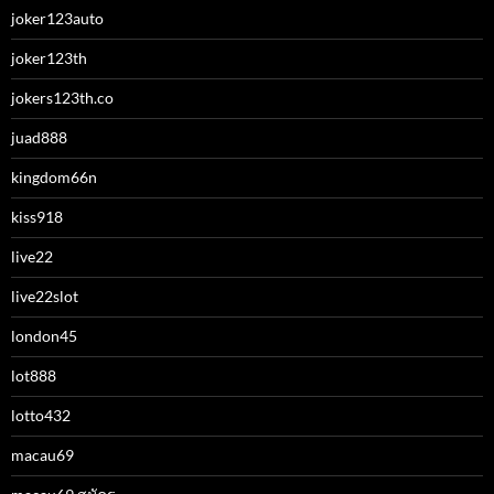
joker123auto
joker123th
jokers123th.co
juad888
kingdom66n
kiss918
live22
live22slot
london45
lot888
lotto432
macau69