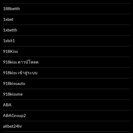
188betth
1xbet
1xbetth
1xbit1
918Kiss
918kiss ดาวน์โหลด
918kiss เข้าสู่ระบบ
918kissauto
918kissme
ABA
ABAGroup2
allbet24hr