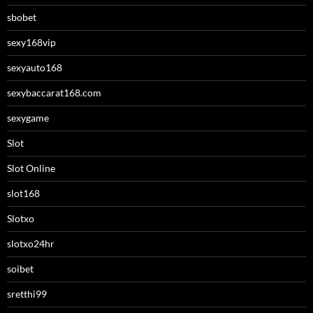
sbobet
sexy168vip
sexyauto168
sexybaccarat168.com
sexygame
Slot
Slot Online
slot168
Slotxo
slotxo24hr
soibet
sretthi99