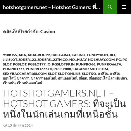
ค้นหา
hotshotgamers.net – Hotshot Gamers: ที่จะเป็นหนึ่งในนักเล่นเกมที่เหนือชั้น
ข้าม
เมนูหลัก
ไป
ยัง
เนื้อหา
คลังเก็บป้ายกำกับ: Casino
918KISS
,
ABA
,
ABAGROUP2
,
BACCARAT
,
CASINO
,
FUNNY18.IN
,
JILI
,
JILISLOT
,
JOKER123
,
JOKERS123TH.CO
,
NO1HUAY
,
NO1HUAY.COM
,
PG
,
PG
SLOT
,
PGSLOT
,
PGSLOT77.IO
,
PGSLOT99.IN
,
PUNPRO66
,
PUNPRO66.TV
,
PUNPRO777
,
PUNPRO777.TV
,
PUSSY888
,
SAGAME168TH.COM
,
SEXYBACCARAT168.COM
,
SLOT
,
SLOT ONLINE
,
SLOTXO
,
คาสิโน
,
คาสิโน
ออนไลน์
,
บาคาร่า
,
บาคาร่าออนไลน์
,
พนันออนไลน์
,
สล็อต
,
สล็อตออนไลน์
,
เกมยิงปลา
,
เว็บพนัน
,
เว็บพนันออนไลน์
HOTSHOTGAMERS.NET –
HOTSHOT GAMERS: ที่จะเป็น
หนึ่งในนักเล่นเกมที่เหนือชั้น
15 มีนาคม 2024