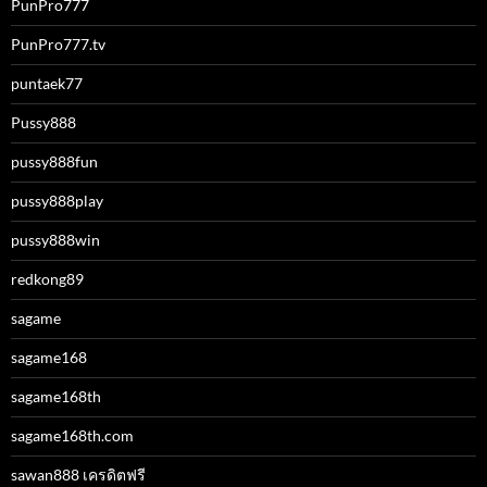
PunPro777
PunPro777.tv
puntaek77
Pussy888
pussy888fun
pussy888play
pussy888win
redkong89
sagame
sagame168
sagame168th
sagame168th.com
sawan888 เครดิตฟรี