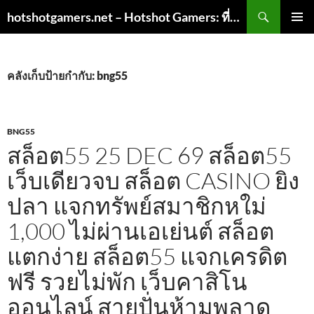
ค้นหา
hotshotgamers.net – Hotshot Gamers: ที่จะเป็นหนึ่งในนักเล่นเกมที่เหนือชั้น
ข้าม
เมนูหลัก
ไป
ยัง
เนื้อหา
คลังเก็บป้ายกำกับ: bng55
BNG55
สล็อต55 25 DEC 69 สล็อต55
เว็บเดียวจบ สล็อต CASINO ยิง
ปลา แจกทรัพย์สมาชิกหใม่
1,000 ไม่ผ่านเอเย่นต์ สล็อต
แตกง่าย สล็อต55 แจกเครดิต
ฟรี รวยไม่พัก เว็บคาสิโน
ออนไลน์ สายปั่นห้ามพลาด