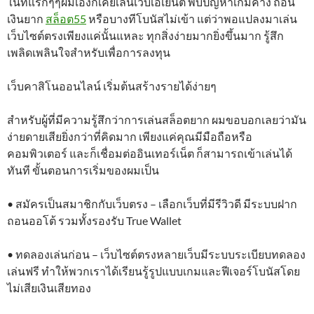
ในทีแรกๆๆผมเองก็เคยเล่นเว็บเอเย่นต์ พบปัญหาเกมค้าง ถอน
เงินยาก
สล็อต55
หรือบางทีโบนัสไม่เข้า แต่ว่าพอแปลงมาเล่น
เว็บไซต์ตรงเพียงแค่นั้นแหละ ทุกสิ่งง่ายมากยิ่งขึ้นมาก รู้สึก
เพลิดเพลินใจสำหรับเพื่อการลงทุน
เว็บคาสิโนออนไลน์ เริ่มต้นสร้างรายได้ง่ายๆ
สำหรับผู้ที่มีความรู้สึกว่าการเล่นสล็อตยาก ผมขอบอกเลยว่ามัน
ง่ายดายเสียยิ่งกว่าที่คิดมาก เพียงแค่คุณมีมือถือหรือ
คอมพิวเตอร์ และก็เชื่อมต่ออินเทอร์เน็ต ก็สามารถเข้าเล่นได้
ทันที ขั้นตอนการเริ่มของผมเป็น
• สมัครเป็นสมาชิกกับเว็บตรง – เลือกเว็บที่มีรีวิวดี มีระบบฝาก
ถอนออโต้ รวมทั้งรองรับ True Wallet
• ทดลองเล่นก่อน – เว็บไซต์ตรงหลายเว็บมีระบบระเบียบทดลอง
เล่นฟรี ทำให้พวกเราได้เรียนรู้รูปแบบเกมและฟีเจอร์โบนัสโดย
ไม่เสียเงินเสียทอง