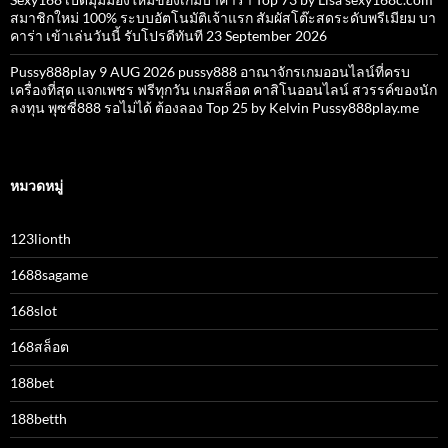
สมาชิกใหม่ 100% ระบบอัตโนมัติเจ้าแรก สัมผัสโต๊ะสดระดับพรีเมียม บา
คาร่า เข้าเล่นวันนี้ รับโปรดีทันที 23 September 2026
Pussy888play 9 AUG 2026 pussy888 อาณาจักรเกมออนไลน์ที่ครบ
เครื่องที่สุด แจกเพชร ฟรีทุกวัน เกมสล็อต คาสิโนออนไลน์ สวรรค์ของนัก
ลงทุน พุซซี่888 รอไม่ได้ ต้องลอง Top 25 by Kelvin Pussy888play.me
หมวดหมู่
123lionth
1688sagame
168slot
168สล็อต
188bet
188betth