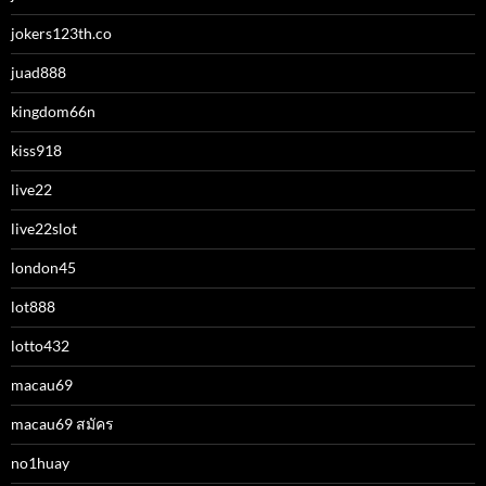
jokers123th.co
juad888
kingdom66n
kiss918
live22
live22slot
london45
lot888
lotto432
macau69
macau69 สมัคร
no1huay