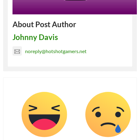
About Post Author
Johnny Davis
noreply@hotshotgamers.net