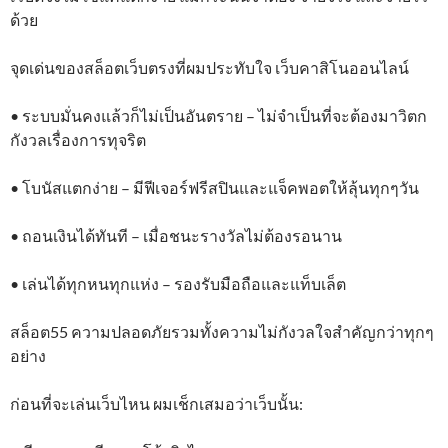
ด้วย
จุดเด่นของสล็อตเว็บตรงที่ผมประทับใจ เว็บคาสิโนออนไลน์
• ระบบมั่นคงแล้วก็ไม่เป็นอันตราย – ไม่จำเป็นที่จะต้องมาวิตก
กังวลเรื่องการทุจริต
• โบนัสแตกง่าย – มีฟีเจอร์ฟรีสปินและแจ็คพอตให้ลุ้นทุกๆวัน
• ถอนเงินได้ทันที – เมื่อชนะรางวัลไม่ต้องรอนาน
• เล่นได้ทุกหนทุกแห่ง – รองรับมือถือและแท็บเล็ต
สล็อต55 ความปลอดภัยรวมทั้งความไม่กังวลใจสำคัญกว่าทุกๆ
อย่าง
ก่อนที่จะเล่นเว็บไหน ผมเช็กเสมอว่าเว็บนั้น: