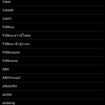
1xbet
1xbetth
1xbit1
918Kiss
918kiss ดาวน์โหลด
918kiss เข้าสู่ระบบ
918kissauto
918kissme
ABA
ABAGroup2
allbet24hr
alot66
ambking