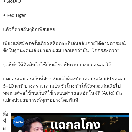
• SlotXO
• Red Tiger
แล้วก็ค่ายอื่นๆอีกเพียบเลย
เพียงแค่สมัครครั้งเดียว สล็อต55 ก็เล่นสลับค่ายได้ตามอารมณ์
ซึ่งในฐานะคนเล่นมานาน ผมบอกเลยว่ามัน “โคตรสะดวก”
จุดที่ทำให้ตัดสินใจใช้เว็บเดียว เป็นระบบฝากถอนออโต้
แต่ก่อนเคยเล่นเว็บที่ฝากเงินแล้วต้องทักแอดมินส่งสลิป รอคอย
5–10 นาที บางคราวนานเป็นชั่วโมง ทำให้จังหวะเล่นเสียไป
หมด แต่พอใช้พบเว็บที่ใช้ ระบบฝากถอนอัตโนมัติ (Auto) มัน
แปลงประสบการณ์ทุกๆอย่างโดยทันที
สิ่ง
ที่
ผ