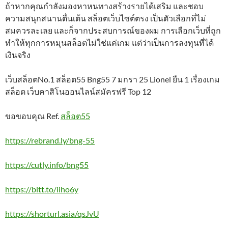
ถ้าหากคุณกำลังมองหาหนทางสร้างรายได้เสริม และชอบ
ความสนุกสนานตื่นเต้น สล็อตเว็บไซต์ตรง เป็นตัวเลือกที่ไม่
สมควรละเลย และก็จากประสบการณ์ของผม การเลือกเว็บที่ถูก
ทำให้ทุกการหมุนสล็อตไม่ใช่แค่เกม แต่ว่าเป็นการลงทุนที่ได้
เงินจริง
เว็บสล็อตNo.1 สล็อต55 Bng55 7 มกรา 25 Lionel ยืน 1 เรื่องเกม
สล็อต เว็บคาสิโนออนไลน์สมัครฟรี Top 12
ขอขอบคุณ Ref.
สล็อต55
https://rebrand.ly/bng-55
https://cutly.info/bng55
https://bitt.to/iiho6y
https://shorturl.asia/qsJvU