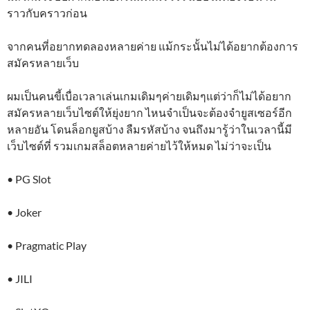
ราวกับคราวก่อน
จากคนที่อยากทดลองหลายค่าย แม้กระนั้นไม่ได้อยากต้องการ
สมัครหลายเว็บ
ผมเป็นคนขี้เบื่อเวลาเล่นเกมเดิมๆค่ายเดิมๆแต่ว่าก็ไม่ได้อยาก
สมัครหลายเว็บไซต์ให้ยุ่งยาก ไหนจำเป็นจะต้องจำยูสเซอร์อีก
หลายอัน โดนล็อกยูสบ้าง ลืมรหัสบ้าง จนถึงมารู้ว่าในเวลานี้มี
เว็บไซต์ที่ รวมเกมสล็อตหลายค่ายไว้ให้หมด ไม่ว่าจะเป็น
• PG Slot
• Joker
• Pragmatic Play
• JILI