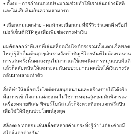
• ตั้งงบ – การกำหนดงบประมาณช่วยทำให้เราเล่นอย่างมีสติ
และไม่เสียเงินเกินความสามารถ
• เลือกเกมแตกง่าย – ผมมักจะเลือกเกมที่มีรีวิวว่าแตกดี หรือมี
เปอร์เซ็นต์ RTP สูง เพื่อเพิ่มช่องทางทำเงิน
ผมคิดออกว่าทีแรกที่เล่นสล็อตเว็บไซต์ตรงรวมทั้งแตกแจ็คพอต
ใหญ่ รู้สึกตื่นเต้นสุดๆเงินรางวัลเข้าบัญชีโดยทันทีไม่ต้องรอนาน
การเล่นครั้งนั้นผมลงทุนไม่มาก แต่ใช้เทคนิคการหมุนแบบมีสติ
แล้วก็สลับพนันให้เหมาะสมกับงบประมาณ ผลเป็นได้เงินรางวัล
กลับมาหลายเท่าตัว
สิ่งที่ทำให้สล็อตเว็บไซต์ตรงสนุกสนานและสร้างรายได้ได้จริง
คือ การเข้าใจเกมแต่ละเกม ไม่ใช่การหมุนสุ่มๆผมมักพิจารณา
เครื่องหมายพิเศษ ฟีพบร์โบนัส แล้วก็จังหวะที่เกมแจกฟรีสปิน
เพื่อใช้ให้มีคุณประโยชน์สูงสุด
สล็อต55 ทดสอบเล่นสล็อตหลายค่ายกระทั่งรู้ว่า “แต่ละค่ายมี
สไตล์แตกต่างกัน”