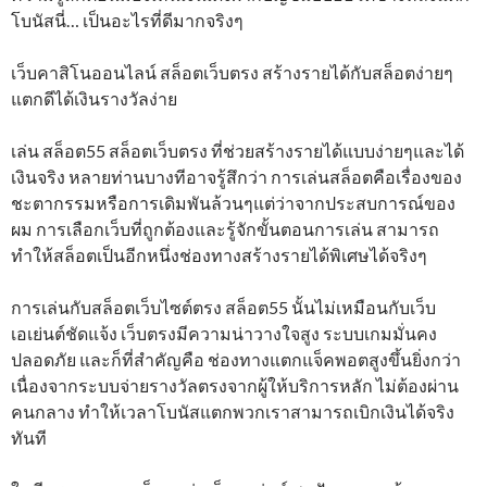
โบนัสนี่… เป็นอะไรที่ดีมากจริงๆ
เว็บคาสิโนออนไลน์ สล็อตเว็บตรง สร้างรายได้กับสล็อตง่ายๆ
แตกดีได้เงินรางวัลง่าย
เล่น สล็อต55 สล็อตเว็บตรง ที่ช่วยสร้างรายได้แบบง่ายๆและได้
เงินจริง หลายท่านบางทีอาจรู้สึกว่า การเล่นสล็อตคือเรื่องของ
ชะตากรรมหรือการเดิมพันล้วนๆแต่ว่าจากประสบการณ์ของ
ผม การเลือกเว็บที่ถูกต้องและรู้จักขั้นตอนการเล่น สามารถ
ทำให้สล็อตเป็นอีกหนึ่งช่องทางสร้างรายได้พิเศษได้จริงๆ
การเล่นกับสล็อตเว็บไซต์ตรง สล็อต55 นั้นไม่เหมือนกับเว็บ
เอเย่นต์ชัดแจ้ง เว็บตรงมีความน่าวางใจสูง ระบบเกมมั่นคง
ปลอดภัย และก็ที่สำคัญคือ ช่องทางแตกแจ็คพอตสูงขึ้นยิ่งกว่า
เนื่องจากระบบจ่ายรางวัลตรงจากผู้ให้บริการหลัก ไม่ต้องผ่าน
คนกลาง ทำให้เวลาโบนัสแตกพวกเราสามารถเบิกเงินได้จริง
ทันที