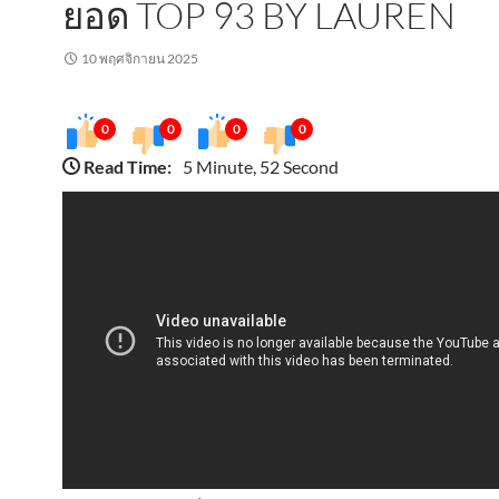
ยอด TOP 93 BY LAUREN
10 พฤศจิกายน 2025
0
0
0
0
Read Time:
5 Minute, 52 Second