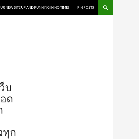
OUR NEW SITE UP AND RUNNING IN NO TIME!
PIN POSTS
ว็บ
ยอด
ก
วทุก