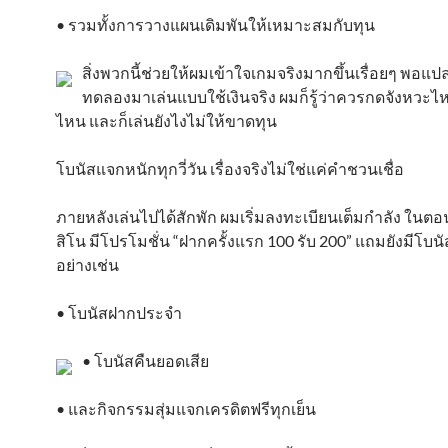
• รวมทั้งการวางแผนเดิมพันให้เหมาะสมกับทุน
สิ่งพวกนี้ช่วยให้ผมเข้าใจเกมจริงมากขึ้นเรื่อยๆ พอ
ทดลองมาเล่นแบบใช้เงินจริง ผมก็รู้ว่าควรกดจังหวะ
ไหน และก็เล่นยังไงไม่ให้ขาดทุน
โบนัสแจกหนักทุกวี่วัน เรื่องจริงไม่ใช่แค่คำชวนเชื่อ
ภายหลังเล่นไปได้สักพัก ผมเริ่มลงทะเบียนเต็มกำลัง ในตอน
สิโน มีโปรโมชั่น “ฝากครั้งแรก 100 รับ 200” แถมยังมีโบน
อย่างเช่น
• โบนัสฝากประจำ
• โบนัสคืนยอดเสีย
• และกิจกรรมสุ่มแจกเครดิตฟรีทุกเย็น