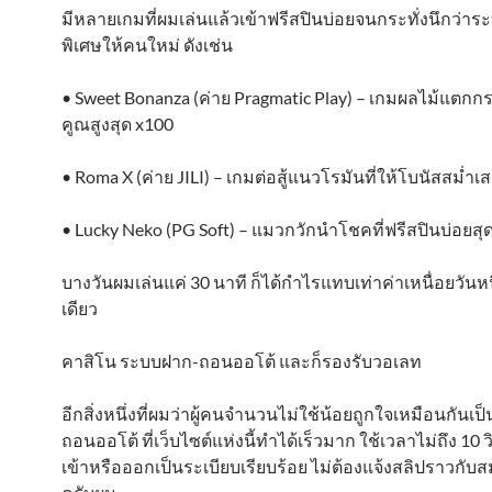
มีหลายเกมที่ผมเล่นแล้วเข้าฟรีสปินบ่อยจนกระทั่งนึกว่า
พิเศษให้คนใหม่ ดังเช่น
• Sweet Bonanza (ค่าย Pragmatic Play) – เกมผลไม้แตกก
คูณสูงสุด x100
• Roma X (ค่าย JILI) – เกมต่อสู้แนวโรมันที่ให้โบนัสสม่ำเ
• Lucky Neko (PG Soft) – แมวกวักนำโชคที่ฟรีสปินบ่อยสุ
บางวันผมเล่นแค่ 30 นาที ก็ได้กำไรแทบเท่าค่าเหนื่อยวันหน
เดียว
คาสิโน ระบบฝาก-ถอนออโต้ และก็รองรับวอเลท
อีกสิ่งหนึ่งที่ผมว่าผู้คนจำนวนไม่ใช้น้อยถูกใจเหมือนกันเ
ถอนออโต้ ที่เว็บไซต์แห่งนี้ทำได้เร็วมาก ใช้เวลาไม่ถึง 10 วิ
เข้าหรือออกเป็นระเบียบเรียบร้อย ไม่ต้องแจ้งสลิปราวกับส