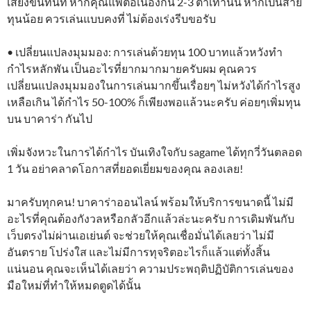
เสี่ยงขึ้นทันที หากคุณแพ้ต่อเนื่องกัน 2-3 ตาเท่านั้น หากเป็นสาย
ทุนน้อย ควรเล่นแบบคงที่ ไม่ต้องเร่งรีบขอรับ
• เปลี่ยนแปลงมุมมอง: การเล่นด้วยทุน 100 บาทแล้วหวังทำ
กำไรหลักพัน เป็นอะไรที่ยากมากมายครับผม คุณควร
เปลี่ยนแปลงมุมมองในการเล่นมากขึ้นเรื่อยๆ ไม่หวังได้กำไรสูง
เหลือเกิน ได้กำไร 50-100% ก็เพียงพอแล้วนะครับ ค่อยๆเพิ่มทุน
บน บาคาร่า กันไป
เพิ่มจังหวะในการได้กำไร บันเทิงใจกับ sagame ได้ทุกวี่วันตลอด
1 วัน อย่าคลาดโอกาสที่ยอดเยี่ยมของคุณ ลองเลย!
มาครับทุกคน! บาคาร่าออนไลน์ พร้อมให้บริการขนาดนี้ ไม่มี
อะไรที่คุณต้องกังวลหรือกลัวอีกแล้วล่ะนะครับ การเดิมพันกับ
เว็บตรงไม่ผ่านเอเย่นต์ จะช่วยให้คุณเชื่อมั่นได้เลยว่า ไม่มี
อันตราย โปร่งใส และไม่มีการทุจริตอะไรก็แล้วแต่ทั้งสิ้น
แน่นอน คุณจะเห็นได้เลยว่า ความประพฤติปฏิบัติการเล่นของ
มือใหม่ที่ทำให้หมดตูดได้นั้น