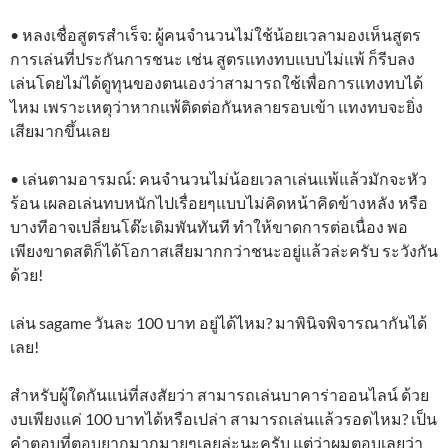
• หลงเชื่อสูตรสำเร็จ: ผู้คนจำนวนไม่ใช้น้อยเวลามองเห็นสูตร
การเล่นที่ประกันการชนะ เช่น สูตรแทงทบแบบไม่แพ้ ก็รีบลง
เล่นโดยไม่ได้ดูทุนของตนเองว่าสามารถใช้เพื่อการแทงทบได้
ไหม เพราะเหตุว่าหากแพ้ติดต่อกันหลายรอบเข้า แทงทบจะยิ่ง
เสียมากขึ้นเลย
• เล่นตามอารมณ์: คนจำนวนไม่น้อยเวลาเล่นแพ้แล้วมักจะหัว
ร้อน เผลอเล่นทบหนักไปเรื่อยๆแบบไม่คิดหน้าคิดข้างหลัง หรือ
บางทีอาจเปลี่ยนโต๊ะเดิมพันทันที ทำให้ขาดการต่อเนื่อง พอ
เพียงขาดสติก็ได้โอกาสเสียมากกว่าชนะอยู่แล้วล่ะครับ ระวังกัน
ด้วย!
เล่น sagame วันละ 100 บาท อยู่ได้ไหม? มาพินิจพิจารณากันได้
เลย!
สำหรับผู้ใดกันแน่ที่สงสัยว่า สามารถเล่นบาคาร่าออนไลน์ ด้วย
งบเพียงแค่ 100 บาทได้หรือเปล่า สามารถเล่นแล้วรอดไหม? เป็น
คำตอบที่ตอบยากมากมายๆเลยล่ะนะครับ แต่ว่าผมตอบเลยว่า