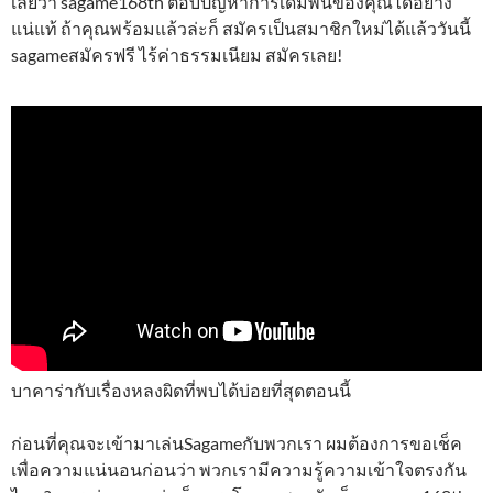
เลยว่า sagame168th ตอบปัญหาการเดิมพันของคุณได้อย่าง
แน่แท้ ถ้าคุณพร้อมแล้วล่ะก็ สมัครเป็นสมาชิกใหม่ได้แล้ววันนี้
sagameสมัครฟรี ไร้ค่าธรรมเนียม สมัครเลย!
บาคาร่ากับเรื่องหลงผิดที่พบได้บ่อยที่สุดตอนนี้
ก่อนที่คุณจะเข้ามาเล่นSagameกับพวกเรา ผมต้องการขอเช็ค
เพื่อความแน่นอนก่อนว่า พวกเรามีความรู้ความเข้าใจตรงกัน