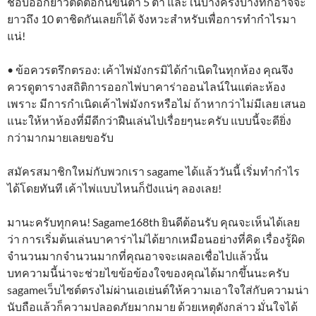
ชอบออกยาวติดต่อกันขั้นต่ำ 5 ตา และในบางครั้งบางทีก็อาจจะ
ยาวถึง 10 ตาชิดกันเลยก็ได้ จังหวะสำหรับเพื่อการทำกำไรมา
แน่!
• ข้อควรตรึกตรอง: เค้าไพ่มังกรมิได้กำเนิดในทุกห้อง คุณจึง
ควรดูตารางสถิติการออกไพ่บาคาร่าออนไลน์ในแต่ละห้อง
เพราะ มีการกำเนิดเค้าไพ่มังกรหรือไม่ ถ้าหากว่าไม่มีเลย เสนอ
แนะให้หาห้องที่มีดีกว่าฝืนเล่นไปเรื่อยๆนะครับ แบบนี้จะดียิ่ง
กว่ามากมายเลยขอรับ
สมัครสมาชิกใหม่กับพวกเรา sagame ได้แล้ววันนี้ เริ่มทำกำไร
ได้โดยทันที เค้าไพ่แบบไหนก็ปังแน่ๆ ลองเลย!
มานะครับทุกคน! Sagame168th ยินดีต้อนรับ คุณจะเห็นได้เลย
ว่า การเริ่มต้นเล่นบาคาร่าไม่ได้ยากเหมือนอย่างที่คิด เรื่องรู้ผิด
จำนวนมากจำนวนมากที่คุณอาจจะเผลอเชื่อไปแล้วนั้น
บทความนี้น่าจะช่วยไขข้อข้องใจของคุณได้มากขึ้นนะครับ
sagameเว็บไซต์ตรงไม่ผ่านเอเย่นต์ให้ความเอาใจใส่กับความน่า
นับถือแล้วก็ความปลอดภัยมากมาย ด้วยเหตุดังกล่าว มั่นใจได้