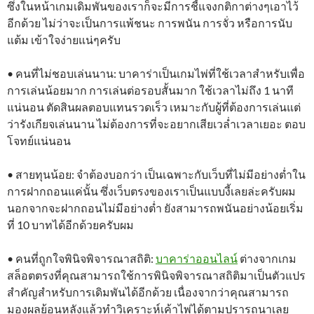
ซึ่งในหน้าเกมเดิมพันของเราก็จะมีการชี้แจงกติกาต่างๆเอาไว้
อีกด้วย ไม่ว่าจะเป็นการแพ้ชนะ การพนัน การจั่ว หรือการนับ
แต้ม เข้าใจง่ายแน่ๆครับ
• คนที่ไม่ชอบเล่นนาน: บาคาร่าเป็นเกมไพ่ที่ใช้เวลาสำหรับเพื่อ
การเล่นน้อยมาก การเล่นต่อรอบสั้นมาก ใช้เวลาไม่ถึง 1 นาที
แน่นอน ตัดสินผลตอบแทนรวดเร็ว เหมาะกับผู้ที่ต้องการเล่นแต่
ว่ารังเกียจเล่นนาน ไม่ต้องการที่จะอยากเสียเวล่ำเวลาเยอะ ตอบ
โจทย์แน่นอน
• สายทุนน้อย: จำต้องบอกว่า เป็นเฉพาะกับเว็บที่ไม่มีอย่างต่ำใน
การฝากถอนแค่นั้น ซึ่งเว็บตรงของเราเป็นแบบงี้เลยล่ะครับผม
นอกจากจะฝากถอนไม่มีอย่างต่ำ ยังสามารถพนันอย่างน้อยเริ่ม
ที่ 10 บาทได้อีกด้วยครับผม
• คนที่ถูกใจพินิจพิจารณาสถิติ:
บาคาร่าออนไลน์
ต่างจากเกม
สล็อตตรงที่คุณสามารถใช้การพินิจพิจารณาสถิติมาเป็นตัวแปร
สำคัญสำหรับการเดิมพันได้อีกด้วย เนื่องจากว่าคุณสามารถ
มองผลย้อนหลังแล้วทำวิเคราะห์เค้าไพ่ได้ตามปรารถนาเลย