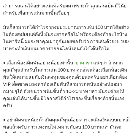
สามารถเล่นได้อย่างแน่แท้ครับผม เพราะถ้าคุณเล่นเป็น มีวินัย
สำหรับเพื่อการเล่นมากขึ้นเรื่อยๆ
มันก็สามารถได้กำไรจากงบประมาณการเล่น 100 บาทได้อย่าง
ไม่ต้องสงสัย แต่ดังนี้ มันจะยากหรือไม่ หรือจะต้องทำอะไรบ้าง
ในพาร์ทนี้ ผมจะพาคุณมาดูกันเลยขอรับว่า การเล่นด้วยงบ 100
บาทจะทำเงินบนบาคาร่าออนไลน์ เล่นยังไงได้หรือไม่
• เลือกห้องเดิมพันอย่างน้อยเท่านั้น:
บาคาร่า
แน่ๆว่า ถ้าหาก
คุณมีทุนสำหรับในการเล่น 100 บาท คุณก็จะต้องเลือกห้องเดิม
พันให้เหมาะสมกับเงินลงทุนของคุณด้วยนะครับ อย่าเลือกห้อง
VIP เด็ดขาด มองหาห้องเดิมพันที่สามารถพนันอย่างน้อยมา
กมายๆได้ ดังเช่นว่า พนันขั้นต่ำ 10-20 บาท ฯลฯ มันจะช่วยให้
คุณเล่นได้นานขึ้น มีโอกาสได้กำไรเยอะขึ้นเรื่อยๆด้วยนั่นเอง
ครับ
• อย่าคิดทบหนัก: ถ้าเกิดคุณมีทุนน้อย ควรจะเดินเงินแบบเบาๆก็
พอแล้วครับ การแทงทบไม่เหมาะกับงบ 100 บาทแน่ๆ มันจะ