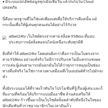
• มีระบบแบ็กอัพข้อมูลทุกเมื่อเชื่อวัน แล้วก็เก็บใน Cloud
ปลอดภัย
นี่คือมาตรฐานที่ไม่ใช่แค่เพียงแต่เพื่อให้บริการดีแค่นั้น แม้
กระนั้นเพื่อให้ผู้เล่นทุกคนเล่นได้อย่างไร้กังวล
allbet24hr เว็บไซต์ตรงจากค่าย สล็อต 918kiss ที่มอบ
ประสบการณ์สล็อตออนไลน์เหนือระดับทุกมิติ
สิ่งที่ทำให้ allbet24hr โดดเด่นยิ่งกว่าคือการเป็นเว็บตรงจาก
ค่าย 918kiss อย่างแท้จริง ไม่มีการปรับเรต ไม่มีแทรกแซงผล
การเล่น ผู้เล่นสามารถมั่นอกมั่นใจได้ว่าทุกการหมุนเป็นช่อง
ทางที่แท้จริง ไม่ใช่การลวงตาเสมือนที่เว็บเอเย่นต์ทั่วๆไปมักจะ
ทำ
ทั้งยังระบบออโต้ที่รวดเร็วทันใจ โปรโมชั่นที่รู้เรื่องผู้เล่น และก็
ทีมงานที่พร้อมให้บริการแบบมืออาชีพ ล้วนส่งเสริมให้
allbet24hr ก้าวขึ้นมาเป็นเว็บไซต์สล็อตลำดับที่หนึ่งในใจของ
นักเดิมพันทั่วราชอาณาจักรในเวลาอันเร็ว