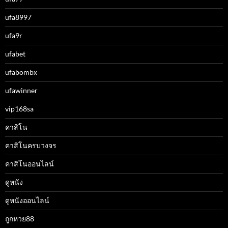
ufa8997
ufa9r
ufabet
ufabombx
ufawinner
vip168sa
คาสิโน
คาสิโนครบวงจร
คาสิโนออนไลน์
ดูหนัง
ดูหนังออนไลน์
ถูกหวย88