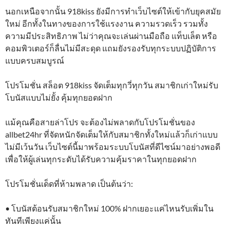
นอกเหนือจากนั้น 918kiss ยังมีการทำเว็บไซต์ให้เข้ากับยุคสมัย
ใหม่ อีกทั้งในทางของการใช้แรงงาน ความรวดเร็ว รวมทั้ง
ความมีประสิทธิภาพ ไม่ว่าคุณจะเล่นผ่านมือถือ แท็บเล็ต หรือ
คอมพิวเตอร์ก็ลื่นไม่มีสะดุด แถมยังรองรับทุกระบบปฏิบัติการ
แบบครบสมบูรณ์
โปรโมชั่น สล็อต 918kiss จัดเต็มทุกวี่ทุกวัน สมาชิกเก่าใหม่รับ
โบนัสแบบไม่ยั้ง คุ้มทุกยอดฝาก
แม้คุณคือสายล่าโปร จะต้องไม่พลาดกับโปรโมชั่นของ
allbet24hr ที่จัดหนักจัดเต็มให้กับสมาชิกทั้งใหม่แล้วก็เก่าแบบ
ไม่มีเว้นวัน เว็บไซต์นี้มาพร้อมระบบโบนัสที่ดีไซน์มาอย่างพอดี
เพื่อให้ผู้เล่นทุกระดับได้รับความคุ้มราคาในทุกยอดฝาก
โปรโมชั่นเด็ดที่ห้ามพลาด เป็นต้นว่า:
• โบนัสต้อนรับสมาชิกใหม่ 100% ฝากเยอะแค่ไหนรับเพิ่มใน
ทันทีเพียงแค่นั้น