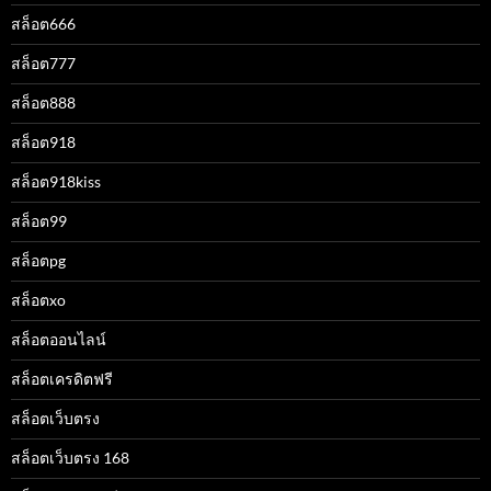
สล็อต666
สล็อต777
สล็อต888
สล็อต918
สล็อต918kiss
สล็อต99
สล็อตpg
สล็อตxo
สล็อตออนไลน์
สล็อตเครดิตฟรี
สล็อตเว็บตรง
สล็อตเว็บตรง 168