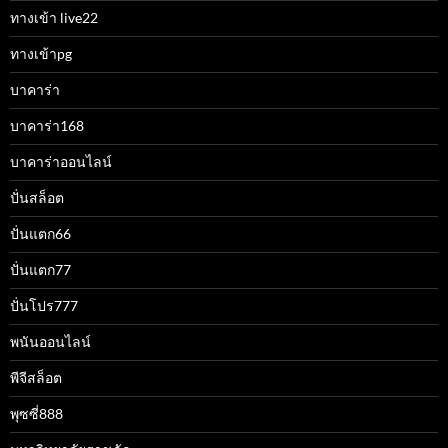
ทางเข้า live22
ทางเข้าpg
บาคาร่า
บาคาร่า168
บาคาร่าออนไลน์
ปั่นสล็อต
ปั่นแตก66
ปั่นแตก77
ปั่นโปร777
พนันออนไลน์
พีจีสล็อต
พุซซี่888