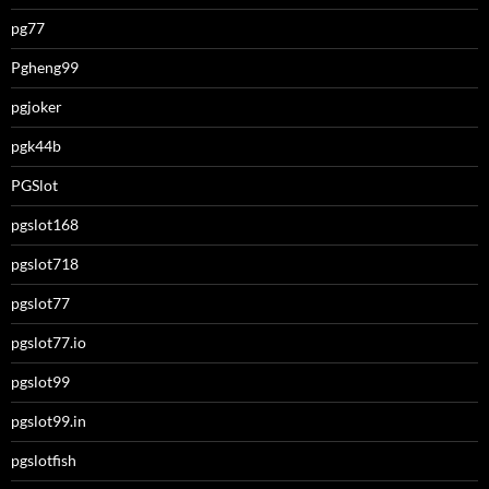
pg77
Pgheng99
pgjoker
pgk44b
PGSlot
pgslot168
pgslot718
pgslot77
pgslot77.io
pgslot99
pgslot99.in
pgslotfish