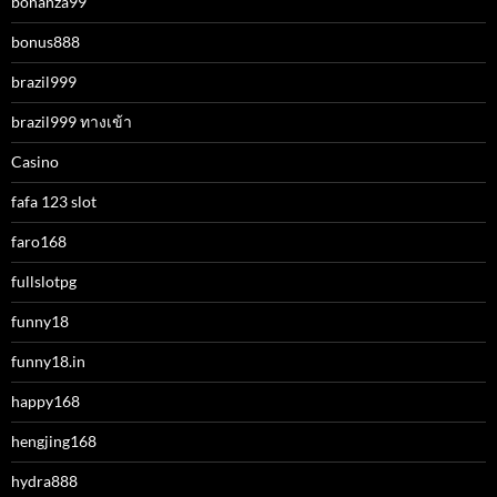
bonanza99
bonus888
brazil999
brazil999 ทางเข้า
Casino
fafa 123 slot
faro168
fullslotpg
funny18
funny18.in
happy168
hengjing168
hydra888