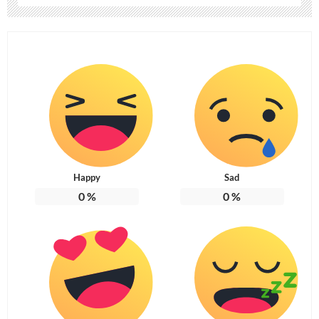
Happy
Sad
0
%
0
%