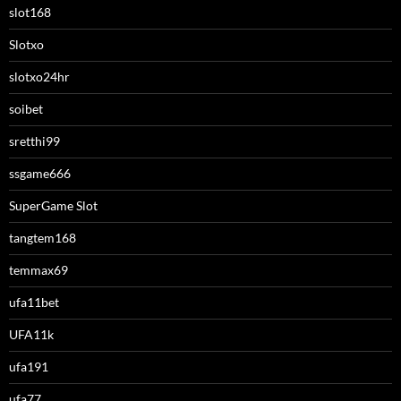
slot168
Slotxo
slotxo24hr
soibet
sretthi99
ssgame666
SuperGame Slot
tangtem168
temmax69
ufa11bet
UFA11k
ufa191
ufa77