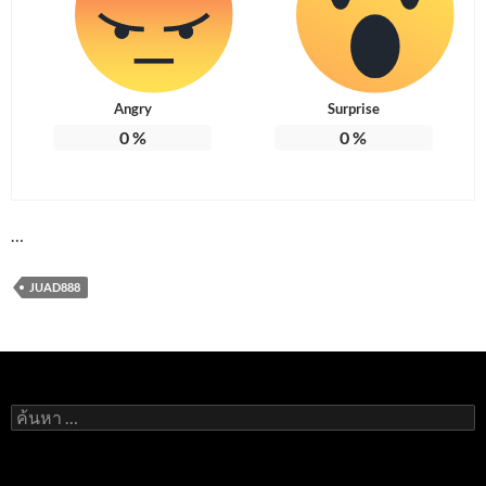
Angry
Surprise
0
%
0
%
…
JUAD888
ค้นหา
สำหรับ: