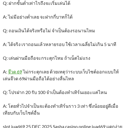
Q: ฝากขั้นต่ำเท่าไรถึงจะเริ่มเล่นได้
A: ไม่มีอย่างต่ำเลย จะฝากกี่บาทก็ได้
Q: ถอนเงินได้จริงหรือไม่ จำเป็นต้องรอนานไหม
A: ได้จริง เราถอนแล้วหลายรอบ ใช้เวลาเฉลี่ยไม่เกิน 5 นาที
Q: เล่นผ่านมือถือจะกระตุกไหม ถ้าเน็ตไม่แรง
A:
จ๊วด 69
ไม่กระตุกเลย ด้วยเหตุว่าระบบเว็บไซต์ออกแบบให้
เล่นจ๊วด 69ผ่านมือถือได้อย่างลื่นไหล
Q: โปรฝาก 20 รับ 100 จำเป็นต้องทำเทิร์นเยอะแค่ไหน
A: โดยทั่วไปจำเป็นจะต้องทำเทิร์นราว 3 เท่า ซึ่งน้อยอยู่ดีเมื่อ
เทียบกับเว็บไซต์อื่น
slot juad69 25 DEC 2025 Sasha casino online juad69 แตกง่าย