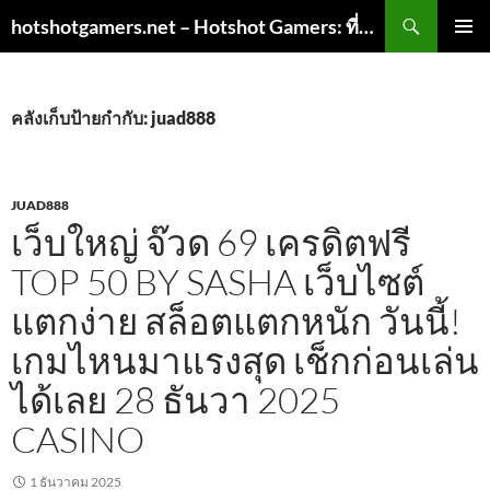
ค้นหา
hotshotgamers.net – Hotshot Gamers: ที่จะเป็นหนึ่งในนักเล่นเกมที่เหนือชั้น
ข้าม
เมนูหลัก
ไป
ยัง
เนื้อหา
คลังเก็บป้ายกำกับ: juad888
JUAD888
เว็บใหญ่ จ๊วด 69 เครดิตฟรี
TOP 50 BY SASHA เว็บไซต์
แตกง่าย สล็อตแตกหนัก วันนี้!
เกมไหนมาแรงสุด เช็กก่อนเล่น
ได้เลย 28 ธันวา 2025
CASINO
1 ธันวาคม 2025