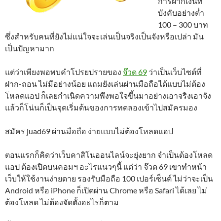
การฝากเงินที่
บังคับอย่างต่ำ
100 – 300 บาท
ซึ่งสำหรับคนที่ยังไม่แน่ใจจะเล่นเป็นจริงเป็นจังหรือเปล่า มัน
เป็นปัญหามาก
แต่ว่าเพียงพอพบคำโปรยปรายของ
จ๊วด 69
ว่าเป็นเว็บไซต์ที่
ฝาก-ถอน ไม่มีอย่างน้อย แถมยังเล่นผ่านมือถือได้แบบไม่ต้อง
โหลดแอป ก็เลยกำเนิดความพึงพอใจขึ้นมาอย่างเอาจริงเอาจัง
แล้วก็โน่นก็เป็นจุดเริ่มต้นของการทดลองเข้าไปสมัครมอง
สมัคร juad69 ผ่านมือถือ ง่ายแบบไม่ต้องโหลดแอป
ตอนแรกก็คิดว่าเว็บคาสิโนออนไลน์จะยุ่งยาก จำเป็นต้องโหลด
แอป ต้องเปิดบนคอมฯ อะไรแนวๆนี้ แต่ว่า จ๊วด 69 เขาทำหน้า
เว็บให้ใช้งานง่ายดาย รองรับมือถือ 100 เปอร์เซ็นต์ ไม่ว่าจะเป็น
Android หรือ iPhone ก็เปิดผ่าน Chrome หรือ Safari ได้เลย ไม่
ต้องโหลด ไม่ต้องจัดตั้งอะไรก็ตาม