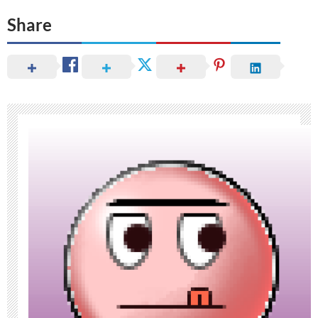
Share