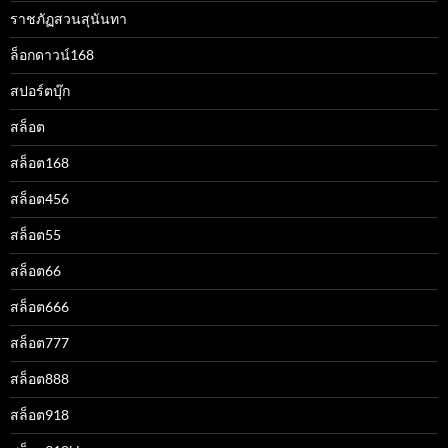
ราชภัฏสวนสุนันทา
ล็อกดาวน์168
สปอร์ตบุ๊ก
สล็อต
สล็อต168
สล็อต456
สล็อต55
สล็อต66
สล็อต666
สล็อต777
สล็อต888
สล็อต918