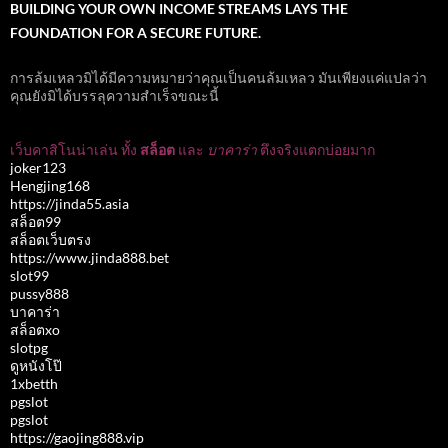
BUILDING YOUR OWN INCOME STREAMS LAYS THE
FOUNDATION FOR A SECURE FUTURE.
การล้มเหลวมิได้มีความหมายว่าคุณเป็นคนล้มเหลว มันเพียงแค่แปลว่า
คุณยังมิได้บรรลุความสำเร็จขณะนี้
เว็บคาสิโนน่าเล่น ทั้ง
สล็อต
และ
บาคาร่า
ตึงจริงแตกบ่อยมาก
joker123
Hengjing168
https://jinda55.asia
สล็อต99
สล็อตเว็บตรง
https://www.jinda888.bet
slot99
pussy888
บาคาร่า
สล็อตxo
slotpg
ดูหนังโป๊
1xbetth
pgslot
pgslot
https://gaojing888.vip