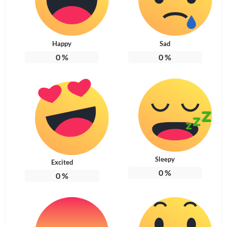
Happy
Sad
0
%
0
%
Sleepy
Excited
0
%
0
%