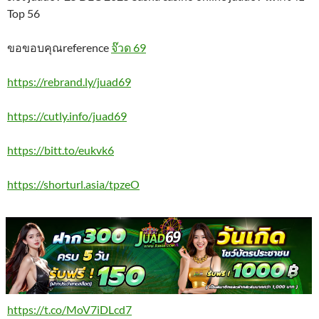
Top 56
ขอขอบคุณreference
จ๊วด 69
https://rebrand.ly/juad69
https://cutly.info/juad69
https://bitt.to/eukvk6
https://shorturl.asia/tpzeO
https://t.co/MoV7iDLcd7