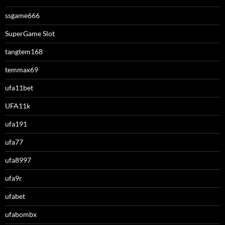
ssgame666
SuperGame Slot
tangtem168
temmax69
ufa11bet
UFA11k
ufa191
ufa77
ufa8997
ufa9r
ufabet
ufabombx