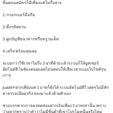
ขั้นตอนสมัครก็มีเพียงแค่ไม่กี่อย่าง
1. กรอกเบอร์มือถือ
2. ตั้งรหัสผ่าน
3. ผูกบัญชีธนาคารหรือทรูวอเล็ท
4. เสร็จ พร้อมลุยเลย
จะบอกว่าใช้เวลาไม่ถึง 3 นาทีด้วย แล้วระบบก็ให้ยูสเซอร์
อัตโนมัติ ไม่ต้องคอยแอดไม่นตอบให้เสียเวลาแบบเว็บไซต์รุ่น
เก่าๆ
juad69 ฝากเพียงแค่ 1 บาทก็ยังได้ ระบบอัตโนมัติไวสุดๆไม่มีหัก
ค่าธรรมเนียมจริง ลองมาแล้วด้วยตัวเอง
ช่วงแรกพวกเราลองทดสอบฝากเงินเพียง 5 บาทเท่านั้น เพราะ
ว่าอยากทราบว่าคำว่าไม่มีขั้นต่ำที่เขาโปรโมทนั้นจริงไหม