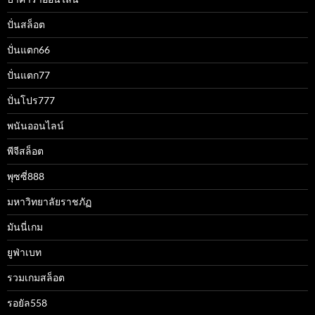
ปั่นสล็อต
ปั่นแตก66
ปั่นแตก77
ปั่นโปร777
พนันออนไลน์
พีจีสล็อต
พุซซี่888
มหาวิทยาลัยราชภัฏ
มันนี่เกม
ยูฟ่าเบท
รวมเกมสล็อต
รอยัล558