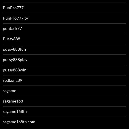
PunPro777
PunPro777.tv
puntaek77
Pussy888
pussy888fun
pussy888play
pussy888win
redkong89
sagame
sagame168
sagame168th
sagame168th.com