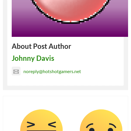
About Post Author
Johnny Davis
noreply@hotshotgamers.net