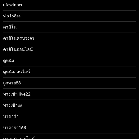
ufawinner
vip168sa
คาสิโน
คาสิโนครบวงจร
คาสิโนออนไลน์
ดูหนัง
ดูหนังออนไลน์
ถูกหวย88
ทางเข้า live22
ทางเข้าpg
บาคาร่า
บาคาร่า168
บาคาร่าออนไลน์