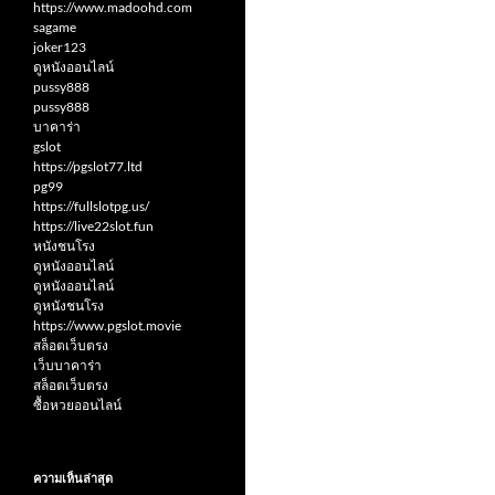
https://www.madoohd.com
sagame
joker123
ดูหนังออนไลน์
pussy888
pussy888
บาคาร่า
gslot
https://pgslot77.ltd
pg99
https://fullslotpg.us/
https://live22slot.fun
หนังชนโรง
ดูหนังออนไลน์
ดูหนังออนไลน์
ดูหนังชนโรง
https://www.pgslot.movie
สล็อตเว็บตรง
เว็บบาคาร่า
สล็อตเว็บตรง
ซื้อหวยออนไลน์
ความเห็นล่าสุด