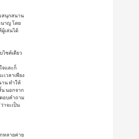
วามสนุกสนาน
มชำนาญ โดย
ู้เล่นได้
็บไซต์เดียว
นใจและก็
ะเวลาเพียง
อนาน ทำให้
ิ้น นอกจาก
ละตอบคำถาม
่ว่าจะเป็น
ากหลายค่าย