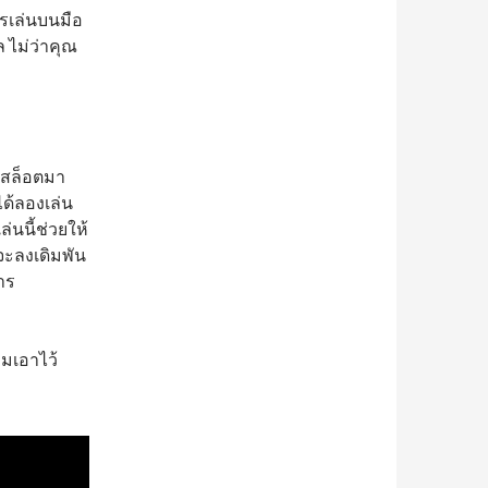
ารเล่นบนมือ
 ไม่ว่าคุณ
กมสล็อตมา
ได้ลองเล่น
นนี้ช่วยให้
จะลงเดิมพัน
าร
มเอาไว้