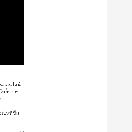
ิโนออนไลน์
น้นย้ำการ
ด
ป็นที่ชื่น