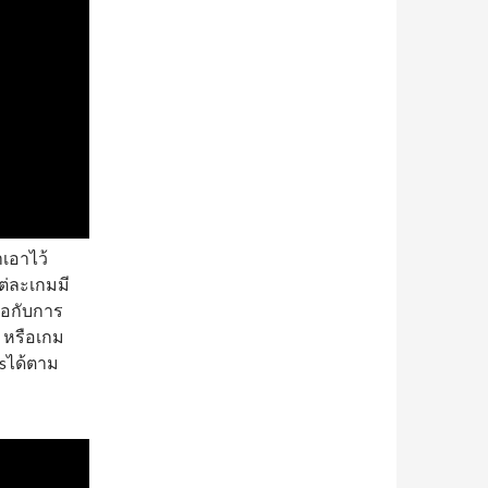
เอาไว้
แต่ละเกมมี
ื่อกับการ
อ หรือเกม
sได้ตาม