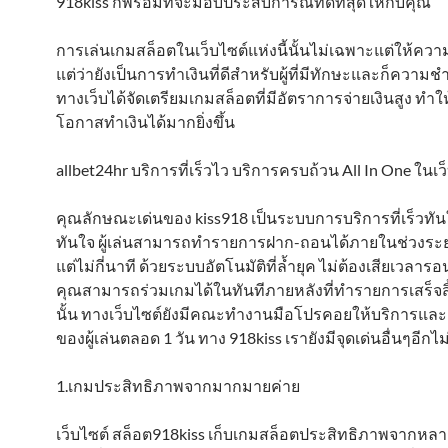
918kiss ก็พร้อมที่จะมอบประสบการณ์ที่ดีที่สุดให้กับคุณ
การเล่นเกมสล็อตในเว็บไซต์แห่งนี้นั้นไม่เฉพาะแต่ให้ค
แต่ว่ายังเป็นการทำเงินที่ดีสำหรับผู้ที่มีทักษะและก็ควา
ทางเว็บได้จัดเตรียมเกมสล็อตที่มีอัตราการจ่ายเงินสูง ทำให้ผ
โอกาสทำเงินได้มากยิ่งขึ้น
allbet24hr บริการที่เร็วไว บริการครบถ้วน All In One ในเว
คุณลักษณะเด่นของ kiss918 เป็นระบบการบริการที่เร็วทั
ทันใจ ผู้เล่นสามารถทำรายการฝาก-ถอนได้ภายในช่วงระย
แต่ไม่กี่นาที ด้วยระบบอัตโนมัติที่ล้ำยุค ไม่ต้องเสียเวลาร
คุณสามารถร่วมเกมได้ในทันทีภายหลังที่ทำรายการเสร็จส
นั้น ทางเว็บไซต์ยังมีคณะทำงานมือโปรคอยให้บริการแ
ของผู้เล่นตลอด 1 วัน ทาง 918kiss เรายังมีจุดเด่นอื่นๆอีกไม
1.เกมประสิทธิภาพจากมากมายค่าย
เว็บไซต์ สล็อต918kiss เก็บเกมสล็อตประสิทธิภาพจากหล