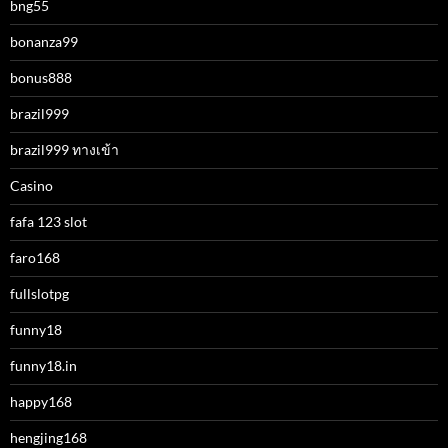
bng55
bonanza99
bonus888
brazil999
brazil999 ทางเข้า
Casino
fafa 123 slot
faro168
fullslotpg
funny18
funny18.in
happy168
hengjing168