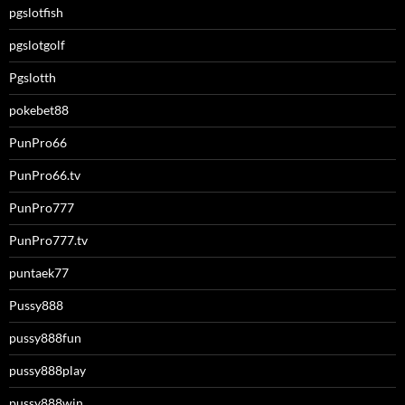
pgslotfish
pgslotgolf
Pgslotth
pokebet88
PunPro66
PunPro66.tv
PunPro777
PunPro777.tv
puntaek77
Pussy888
pussy888fun
pussy888play
pussy888win