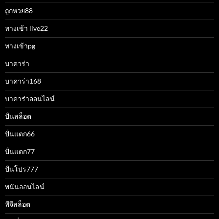
ถูกหวย88
ทางเข้า live22
ทางเข้าpg
บาคาร่า
บาคาร่า168
บาคาร่าออนไลน์
ปั่นสล็อต
ปั่นแตก66
ปั่นแตก77
ปั่นโปร777
พนันออนไลน์
พีจีสล็อต