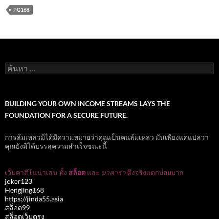
PG168
ค้นหา
สำหรับ:
BUILDING YOUR OWN INCOME STREAMS LAYS THE
FOUNDATION FOR A SECURE FUTURE.
การล้มเหลวมิได้มีความหมายว่าคุณเป็นคนล้มเหลว มันเพียงแค่แปลว่า
คุณยังมิได้บรรลุความสำเร็จขณะนี้
เว็บคาสิโนน่าเล่น ทั้ง
สล็อต
และ
บาคาร่า
ตึงจริงแตกบ่อยมาก
joker123
Hengjing168
https://jinda55.asia
สล็อต99
สล็อตเว็บตรง