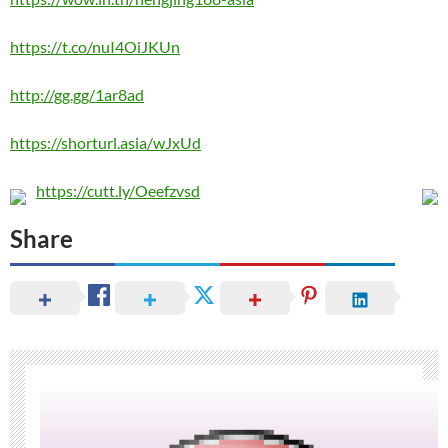
https://t.co/nuI4OiJKUn
http://gg.gg/1ar8ad
https://shorturl.asia/wJxUd
https://cutt.ly/Oeefzvsd
Share