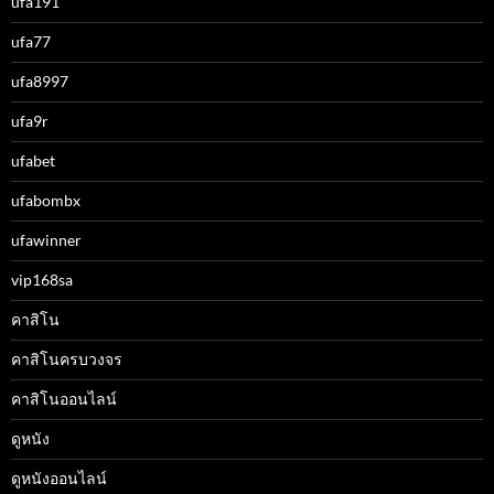
ufa191
ufa77
ufa8997
ufa9r
ufabet
ufabombx
ufawinner
vip168sa
คาสิโน
คาสิโนครบวงจร
คาสิโนออนไลน์
ดูหนัง
ดูหนังออนไลน์