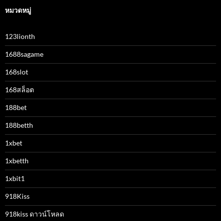
หมวดหมู่
123lionth
1688sagame
168slot
168สล็อต
188bet
188betth
1xbet
1xbetth
1xbit1
918Kiss
918kiss ดาวน์โหลด