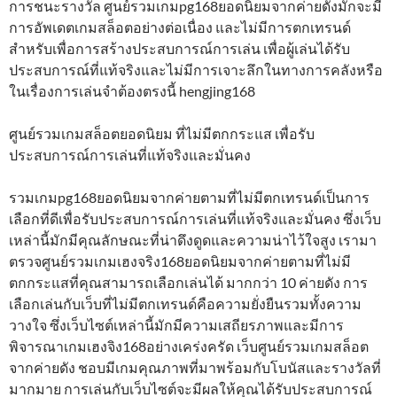
การชนะรางวัล ศูนย์รวมเกมpg168ยอดนิยมจากค่ายดังมักจะมี
การอัพเดตเกมสล็อตอย่างต่อเนื่อง และไม่มีการตกเทรนด์
สำหรับเพื่อการสร้างประสบการณ์การเล่น เพื่อผู้เล่นได้รับ
ประสบการณ์ที่แท้จริงและไม่มีการเจาะลึกในทางการคลังหรือ
ในเรื่องการเล่นจำต้องตรงนี้ hengjing168
ศูนย์รวมเกมสล็อตยอดนิยม ที่ไม่มีตกกระแส เพื่อรับ
ประสบการณ์การเล่นที่แท้จริงและมั่นคง
รวมเกมpg168ยอดนิยมจากค่ายตามที่ไม่มีตกเทรนด์เป็นการ
เลือกที่ดีเพื่อรับประสบการณ์การเล่นที่แท้จริงและมั่นคง ซึ่งเว็บ
เหล่านี้มักมีคุณลักษณะที่น่าดึงดูดและความน่าไว้ใจสูง เรามา
ตรวจศูนย์รวมเกมเฮงจริง168ยอดนิยมจากค่ายตามที่ไม่มี
ตกกระแสที่คุณสามารถเลือกเล่นได้ มากกว่า 10 ค่ายดัง การ
เลือกเล่นกับเว็บที่ไม่มีตกเทรนด์คือความยั่งยืนรวมทั้งความ
วางใจ ซึ่งเว็บไซต์เหล่านี้มักมีความเสถียรภาพและมีการ
พิจารณาเกมเฮงจิง168อย่างเคร่งครัด เว็บศูนย์รวมเกมสล็อต
จากค่ายดัง ชอบมีเกมคุณภาพที่มาพร้อมกับโบนัสและรางวัลที่
มากมาย การเล่นกับเว็บไซต์จะมีผลให้คุณได้รับประสบการณ์