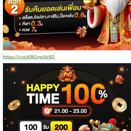
https://t.co/KRGyycVcSO