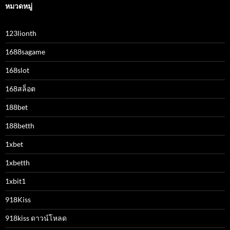
หมวดหมู่
123lionth
1688sagame
168slot
168สล็อต
188bet
188betth
1xbet
1xbetth
1xbit1
918Kiss
918kiss ดาวน์โหลด