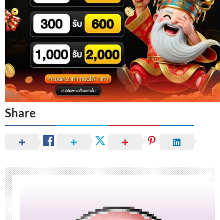
Share