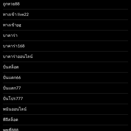
ถูกหวย88
ทางเข้า live22
ทางเข้าpg
บาคาร่า
บาคาร่า168
บาคาร่าออนไลน์
ปั่นสล็อต
ปั่นแตก66
ปั่นแตก77
ปั่นโปร777
พนันออนไลน์
พีจีสล็อต
พุซซี่888