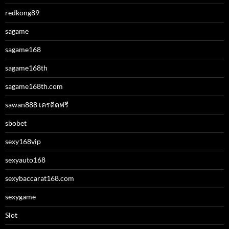
redkong89
sagame
sagame168
sagame168th
sagame168th.com
sawan888 เครดิตฟรี
sbobet
sexy168vip
sexyauto168
sexybaccarat168.com
sexygame
Slot