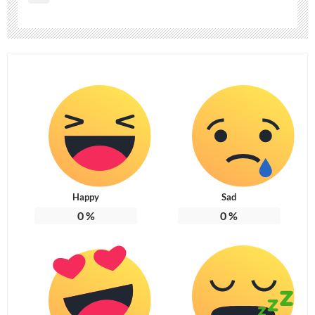
Happy
Sad
0
%
0
%