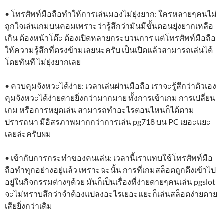
• โทรศัพท์มือถือทำให้การเล่นมองไม่ยุ่งยาก: ใครหลายๆคนไม่
ถูกใจเล่นเกมบนคอมเพราะว่ารู้สึกว่ามันมีขั้นตอนยุ่งยากเหลือ
เกิน ต้องหน้าโต๊ะ ต้องเปิดหลายกระบวนการ แต่โทรศัพท์มือถือ
ให้ความรู้สึกที่ตรงข้ามเลยนะครับ เป็นเปิดแล้วสามารถเล่นได้
โดยทันที ไม่ยุ่งยากเลย
• ควบคุมจังหวะได้ง่าย: เวลาเล่นผ่านมือถือ เราจะรู้สึกว่าตัวเอง
คุมจังหวะได้ง่ายดายยิ่งกว่ามากมาย ทั้งการเข้าเกม การเปลี่ยน
เกม หรือการหยุดเล่น สามารถทำอะไรตอนไหนก็ได้ตาม
ปรารถนา มีอิสรภาพมากกว่าการเล่น pg718 บน PC เยอะแยะ
เลยล่ะครับผม
• เข้ากับการกระทำของคนเล่น: เวลานี้เราแทบใช้โทรศัพท์มือ
ถือทำทุกอย่างอยู่แล้ว เพราะฉะนั้น การที่เกมสล็อตถูกดึงเข้าไป
อยู่ในกิจกรรมต่างๆด้วย มันก็เป็นเรื่องที่ง่ายดายๆคนเล่น pgslot
จะไม่ทราบสึกว่าจำต้องแปลงอะไรเยอะแยะก็เล่นสล็อตง่ายดาย
เสียยิ่งกว่าเดิม