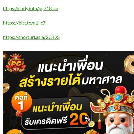
https://cutly.info/pg718-co
https://bitt.to/q1iic7
https://shorturl.asia/2C49S