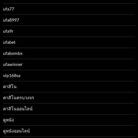
ufa77
ufa8997
ufa9r
ufabet
ufabombx
ufawinner
vip168sa
คาสิโน
คาสิโนครบวงจร
คาสิโนออนไลน์
ดูหนัง
ดูหนังออนไลน์