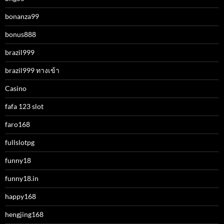
bonanza99
bonus888
brazil999
brazil999 ทางเข้า
Casino
fafa 123 slot
faro168
fullslotpg
funny18
funny18.in
happy168
hengjing168