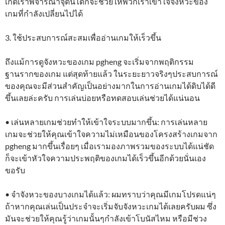
เกิดเราพิจารณาจุดนี้ได้ก็จะช่วยให้พวกเราเข้าใจจังหวะของ
เกมที่กำลังเปลี่ยนไปได้
3. ใช้ประสบการณ์สะสมเพื่ออ่านเกมให้เร็วขึ้น
ถึงแม้การดูจังหวะของเกม pgheng จะเริ่มจากพฤติกรรม
ฐานรากของเกม แต่สุดท้ายแล้ว ในระยะยาวจริงๆประสบการณ์
ของคุณจะมีส่วนสำคัญเป็นอย่างมากในการอ่านเกมได้ดิบได้ดี
ขึ้นเลยล่ะครับ การเล่นบ่อยหรือทดสอบเล่นช่วยได้แน่นอน
• เล่นหลายเกมช่วยทำให้เข้าใจระบบมากขึ้น: การเล่นหลาย
เกมจะช่วยให้คุณเข้าใจความไม่เหมือนของโครงสร้างเกมจาก
pgheng มากขึ้นเรื่อยๆ เมื่อเรามองภาพรวมของระบบได้แน่ชัด
ก็จะเข้าหัวใจความประพฤติของเกมได้เร็วขึ้นอีกด้วยนั่นเอง
ขอรับ
• จำจังหวะของบางเกมได้แล้ว: ผมทราบว่าคุณมีเกมโปรดแน่ๆ
ถ้าหากคุณเล่นเป็นประจำจะเริ่มจับจังหวะเกมได้เลยครับผม ซึ่ง
มันจะช่วยให้คุณรู้ว่าเกมนั้นๆกำลังเข้าโบนัสไหม หรือมีช่วง