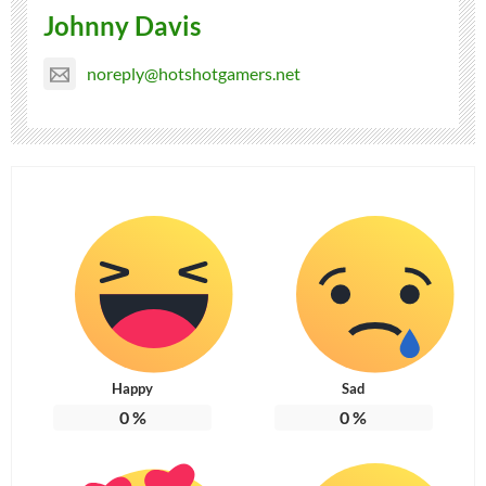
Johnny Davis
noreply@hotshotgamers.net
Happy
Sad
0
%
0
%