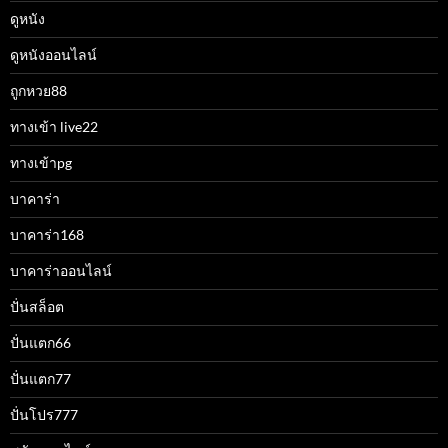
ดูหนัง
ดูหนังออนไลน์
ถูกหวย88
ทางเข้า live22
ทางเข้าpg
บาคาร่า
บาคาร่า168
บาคาร่าออนไลน์
ปั่นสล็อต
ปั่นแตก66
ปั่นแตก77
ปั่นโปร777