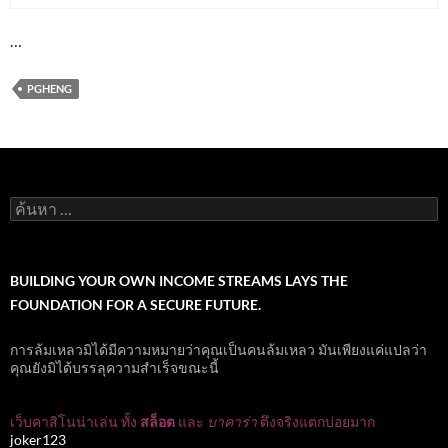
…
PGHENG
ค้นหา
สำหรับ:
BUILDING YOUR OWN INCOME STREAMS LAYS THE
FOUNDATION FOR A SECURE FUTURE.
การล้มเหลวมิได้มีความหมายว่าคุณเป็นคนล้มเหลว มันเพียงแค่แปลว่า
คุณยังมิได้บรรลุความสำเร็จขณะนี้
เว็บคาสิโนน่าเล่น ทั้ง
สล็อต
และ
บาคาร่า
ตึงจริงแตกบ่อยมาก
joker123