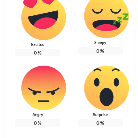
Sleepy
Excited
0
%
0
%
Angry
Surprise
0
%
0
%