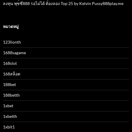
ลงทุน พุซซี่888 รอไม่ได้ ต้องลอง Top 25 by Kelvin Pussy888play.me
หมวดหมู่
123lionth
1688sagame
168slot
168สล็อต
188bet
188betth
1xbet
1xbetth
1xbit1