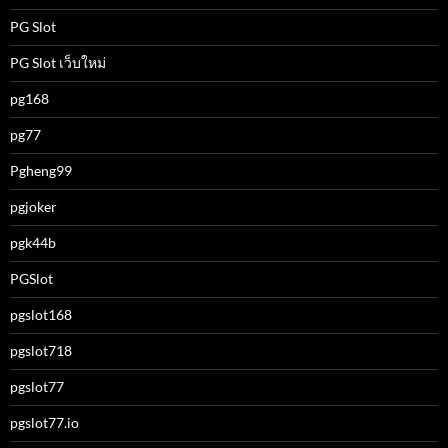
PG Slot
PG Slot เว็บใหม่
pg168
pg77
Pgheng99
pgjoker
pgk44b
PGSlot
pgslot168
pgslot718
pgslot77
pgslot77.io