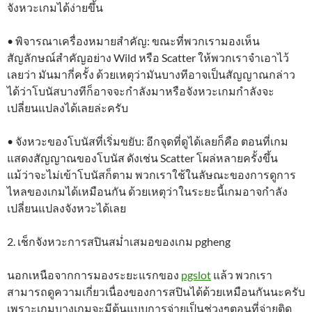
จังหวะเกมได้ง่ายขึ้น
• พิจารณาเครื่องหมายสำคัญ: ขณะที่พวกเรามองเห็น
สัญลักษณ์สำคัญอย่าง Wild หรือ Scatter ให้พวกเราจำเอาไว้
เลยว่า มันมากี่ครั้ง ด้วยเหตุว่ามันบางทีอาจเป็นสัญญาณกล่าว
ได้ว่าโบนัสบางทีก็อาจจะกำลังมาหรือจังหวะเกมกำลังจะ
เปลี่ยนแปลงได้เลยล่ะครับ
• จังหวะของโบนัสที่เริ่มขยับ: อีกจุดที่ดูได้เลยก็คือ ตอนที่เกม
แสดงสัญญาณของโบนัส ดังเช่น Scatter โผล่หลายครั้งขึ้น
แม้ว่าจะไม่เข้าโบนัสก็ตาม พวกเราใช้ในลัษณะของการดูการ
ไหลของเกมได้เหมือนกัน ด้วยเหตุว่าในระยะนี้เกมอาจกำลัง
เปลี่ยนแปลงจังหวะได้เลย
2. เช็กจังหวะการสปินสม่ำเสมอของเกม pgheng
นอกเหนือจากการมองระยะแรกของ
pgslot
แล้ว พวกเรา
สามารถดูความเกี่ยวเนื่องของการสปินได้ด้วยเหมือนกันนะครับ
เพราะเกมบางเกมจะมีต้นแบบการจ่ายเป็นช่วงๆตอนที่จ่ายติด