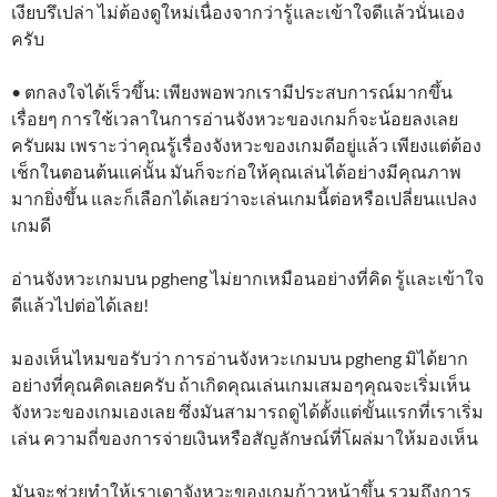
เงียบรึเปล่า ไม่ต้องดูใหม่เนื่องจากว่ารู้และเข้าใจดีแล้วนั่นเอง
ครับ
• ตกลงใจได้เร็วขึ้น: เพียงพอพวกเรามีประสบการณ์มากขึ้น
เรื่อยๆ การใช้เวลาในการอ่านจังหวะของเกมก็จะน้อยลงเลย
ครับผม เพราะว่าคุณรู้เรื่องจังหวะของเกมดีอยู่แล้ว เพียงแต่ต้อง
เช็กในตอนต้นแค่นั้น มันก็จะก่อให้คุณเล่นได้อย่างมีคุณภาพ
มากยิ่งขึ้น และก็เลือกได้เลยว่าจะเล่นเกมนี้ต่อหรือเปลี่ยนแปลง
เกมดี
อ่านจังหวะเกมบน pgheng ไม่ยากเหมือนอย่างที่คิด รู้และเข้าใจ
ดีแล้วไปต่อได้เลย!
มองเห็นไหมขอรับว่า การอ่านจังหวะเกมบน pgheng มิได้ยาก
อย่างที่คุณคิดเลยครับ ถ้าเกิดคุณเล่นเกมเสมอๆคุณจะเริ่มเห็น
จังหวะของเกมเองเลย ซึ่งมันสามารถดูได้ตั้งแต่ขั้นแรกที่เราเริ่ม
เล่น ความถี่ของการจ่ายเงินหรือสัญลักษณ์ที่โผล่มาให้มองเห็น
มันจะช่วยทำให้เราเดาจังหวะของเกมก้าวหน้าขึ้น รวมถึงการ