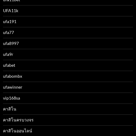
UFA11k
ufa191
ufa77
ufa8997
ufa9r
ufabet
ufabombx
ufawinner
vip168sa
คาสิโน
คาสิโนครบวงจร
คาสิโนออนไลน์