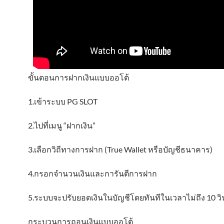
ขั้นตอนการฝากเงินแบบออโต้
1.เข้าระบบ PG SLOT
2.ไปที่เมนู “ฝากเงิน”
3.เลือกวิถีทางการฝาก (True Wallet หรือบัญชีธนาคาร)
4.กรอกจำนวนเงินและการันตีการฝาก
5.ระบบจะปรับยอดเงินในบัญชีโดยทันทีในเวลาไม่ถึง 10 วิ
กระบวนการถอนเงินแบบออโต้