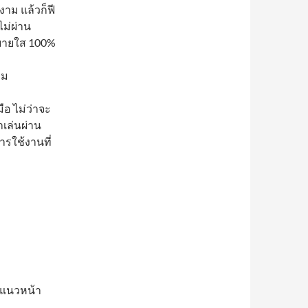
าม แล้วก็ฟี
ไม่ผ่าน
งสบายใส 100%
กม
ือ ไม่ว่าจะ
เล่นผ่าน
รใช้งานที่
นแนวหน้า