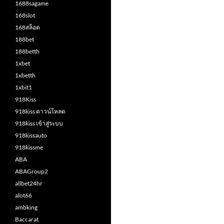
1688sagame
168slot
168สล็อต
188bet
188betth
1xbet
1xbetth
1xbit1
918Kiss
918kiss ดาวน์โหลด
918kiss เข้าสู่ระบบ
918kissauto
918kissme
ABA
ABAGroup2
allbet24hr
alot66
ambking
Baccarat