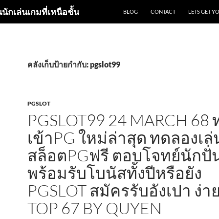
ข้ามไปยังเนื้อหา
ักเล่นเกมที่เหนือชั้น
BLOG
CONTACT
LETS GET Y
คลังเก็บป้ายกำกับ: pgslot99
PGSLOT
PGSLOT99 24 MARCH 68 
เข้าPG ใหม่ล่าสุด ทดลองเล่
สล็อตPGฟรี ตอบโจทย์นักปั่
พร้อมรับโบนัสทั้งปีหรือยัง
PGSLOT สมัครรับอังเปา ง่า
TOP 67 BY QUYEN