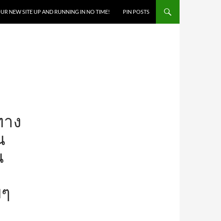
OUR NEW SITE UP AND RUNNING IN NO TIME!
PIN POSTS
ทาง
น
น
ยๆ