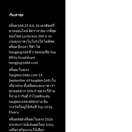
เรื่องล่าสุด
สล็อต168 23 JUL 26 เครดิตฟรี
หวยออนไลน์ อัตราจ่ายมากที่สุด
ของไทย Lucky box 300 บาท
เกมคุรภาพ เว็บโปร่งใส ไลฟ์สด
สล็อต ยิงปลา กีฬา ไพ่
hengjing168 ที่ 1 ของเอเชีย Top
88 by Guadalupe
hengjing168d.com
สล็อตเว็บตรง
Tangtem168e.com 14
September 69 tangtem168 เว็บ
เดียวครบ ทั้งสล็อตและบาคาร่า
ทุกยอดฝาก 10% จ่ายตรง กี่ล้าน
ก็จ่าย การันตี กำไรหลักแสน
tangtem168 สมัครง่าย ลุ้น
รางวัลใหญ่ได้ทันที Top 16 by
Elvera
สล็อต888 สล็อตเว็บตรง 2026
ประสบการณ์เล่นยุคใหม่ ระบบ
เสถียร พร้อมเกมให้เลือก