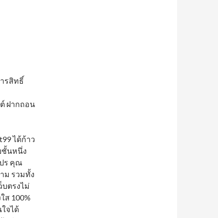
ารสิทธิ์
่นต์ ฝากถอน
99 ได้ก้าว
ั้นหนึ่ง
โปร คุณ
าม รวมทั้ง
เว็บตรงไม่
่งใส 100%
นใจได้