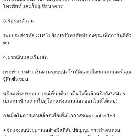
โทรศัพท์ และก็บัญชีธนาคาร
3. รับรองตัวตน
ระบบจะส่งรหัส OTP ไปยังเบอร์โทรศัพท์ของคุณ เพื่อการันตีตัว
ตน
4. ฝากเงินและเริ่มเล่น
กระทำการฝากเงินผ่านระบบอัตโนมัติและเลือกเกมสล็อตที่คุณ
รู้สึกชื่นชอบ
พร้อมเริ่มประสบการณ์ที่น่าตื่นตาตื่นใจนี้แล้วหรือยัง? สมัคร
เป็นสมาชิกแล้วก็ไปสู่โลกแห่งเกมสล็อตออนไลน์ได้เลย!
กลเม็ดในการเล่นสล็อตเพื่อเพิ่มโอกาสชนะ sbobet168
• จัดแจงงบประมาณอย่างมีสติสัมปชัญญะ การกำหนดงบ