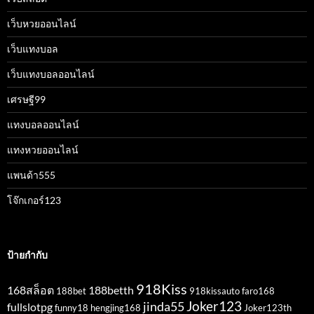
เว็บหวยออนไลน์
เว็บแทงบอล
เว็บแทงบอลออนไลน์
เศรษฐี99
แทงบอลออนไลน์
แทงหวยออนไลน์
แพนด้า555
โจ๊กเกอร์123
ป้ายกำกับ
918Kiss
168สล็อต
188betth
188bet
918kissauto
faro168
Joker123
jinda55
fullslotpg
funny18
hengjing168
Joker123th