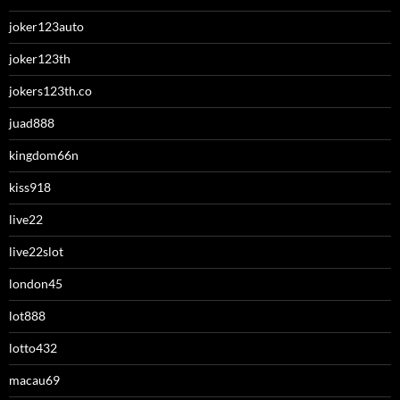
joker123auto
joker123th
jokers123th.co
juad888
kingdom66n
kiss918
live22
live22slot
london45
lot888
lotto432
macau69