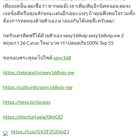
เพียงแค่นั้น ผมเชื่อว่า หากผมมีเวลาเพิ่มเติมอีกนิดหน่อย ผมจะ
เจอข้อดีหรือคุณลักษณะเด่นอีกเยอะแน่ๆ ถ้าคุณพึงพอใจรวมทั้ง
ต้องการทดลองด้วยตัวเอง มาลองกันได้เลยจ๊ะครับผม!
กดรับเครดิตฟรีได้ด้วยตัวเอง sexy168vip sexy168vip.me 2
พฤษภา 26 Cyrus ใหม่ บาคาร่าปลอดภัย100% Top 55
ขอขอบพระคุณเว็ปไซต์
sexy168
https://rebrand.ly/sexy168vip-me
https://cutly.info/sexy168vip-me
https://heys.to/iocwzs
https://shorturl.asia/0lmOD
https://t.co/GV2FZGDmZJ