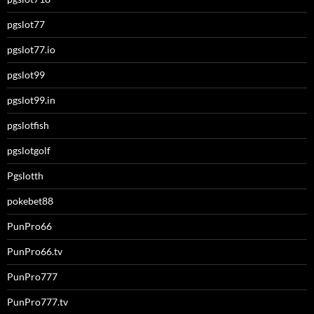
pgslot77
pgslot77.io
pgslot99
pgslot99.in
pgslotfish
pgslotgolf
Pgslotth
pokebet88
PunPro66
PunPro66.tv
PunPro777
PunPro777.tv