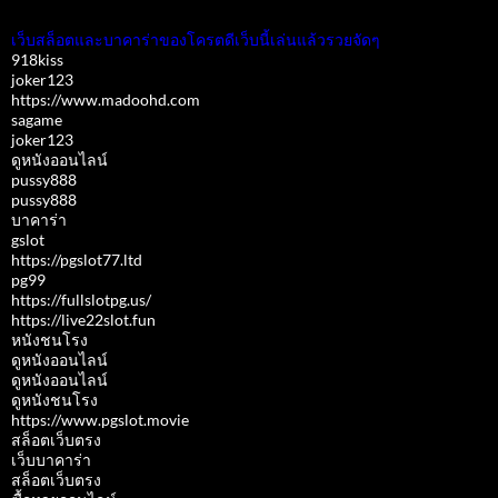
เว็บสล็อตและบาคาร่าของโครตดีเว็บนี้เล่นแล้วรวยจัดๆ
918kiss
joker123
https://www.madoohd.com
sagame
joker123
ดูหนังออนไลน์
pussy888
pussy888
บาคาร่า
gslot
https://pgslot77.ltd
pg99
https://fullslotpg.us/
https://live22slot.fun
หนังชนโรง
ดูหนังออนไลน์
ดูหนังออนไลน์
ดูหนังชนโรง
https://www.pgslot.movie
สล็อตเว็บตรง
เว็บบาคาร่า
สล็อตเว็บตรง