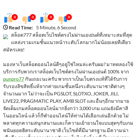
0
0
0
0
Read Time:
5 Minute, 6 Second
สล็อต777 สล็อตเว็บไซต์ตรงไม่ผ่านเอเย่นต์ที่เหมาะสมที่สุด
แหล่งรวมเกมชั้นแนวหน้าระดับโลกมากไม่น้อยเลยทีเดียว
สมัครเลย!
มองหาเว็บสล็อตออนไลน์ดีๆอยู่ใช่ไหมล่ะครับผม? มาทดลองใช้
บริการกับพวกเราสล็อตเว็บไซต์ตรงไม่ผ่านเอเย่นต์ 100% จาก
punpro77
กันเถอะนะครับ พวกเราเป็นเว็บตรงแท้ที่ได้รับการ
รับรองลิขสิทธิ์แท้จากค่ายเกมชั้นหนึ่งระดับนานาชาติต่างๆ
จำนวนมาก ไม่ว่าจะเป็น PGSLOT, SLOTXO, JOKER, JILI,
LIVE22, PRAGMATIC PLAY, AMB SLOT และอื่นๆอีกมากมาย
จัดเต็มเกมสล็อตออนไลน์มากยิ่งกว่า 3,000 เกม แถมยังมีคาสิ
โนออนไลน์ แล้วก็กีฬาออนไลน์ให้ท่านได้เลือกเล่นอีกด้วย ไม่
พลาดทุกความสนุกสนานและก็ความเย้ายวนใจแบบสุดๆกับเกม
พนันยอดฮิตระดับนานาชาติ เว็บไซต์ที่มีมาตรฐาน มีความน่า