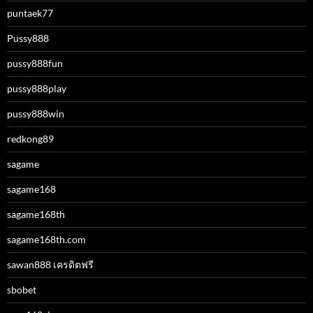
puntaek77
Pussy888
pussy888fun
pussy888play
pussy888win
redkong89
sagame
sagame168
sagame168th
sagame168th.com
sawan888 เครดิตฟรี
sbobet