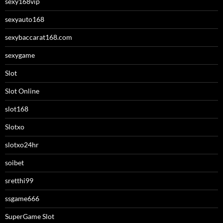
sexy168vip
sexyauto168
sexybaccarat168.com
sexygame
Slot
Slot Online
slot168
Slotxo
slotxo24hr
soibet
sretthi99
ssgame666
SuperGame Slot