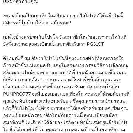
เยี่ยมๆสำหรับคุณ
ลงทะเบียนเป็นสมาชิกใหม่กับพวกเรา ปันโปร77 ได้แล้ววันนี้
สมัครฟรีไม่มีค่าใช้จ่าย สมัครเลย!
เป็นไงบ้างครับผมกับโปรโมชั่นสมาชิกใหม่ของเรา คนใดกันที่
ยังลังเลว่าจะลงทะเบียนเป็นสมาชิกกับเรา PGSLOT
ดีไหมล่ะก็ ผมเชื่อว่า โปรโมชั่นนี้คงจะช่วยทำให้คุณตกลงใจ
ก้าวหน้าขึ้นแน่นอนครับ และในส่วนของ กรรมวิธีการเลือกเกม
สล็อตออนไลน์จากค่าย punpro77 ที่นักพนันส่วนมากชี้แนะ ผม
ก็เชื่อว่า ภายหลังจากอ่านบทความในพาร์ทนี้แล้ว คุณคงจะ
เลือกเกมสล็อตเจริญยิ่งขึ้นแน่นอนครับผม ถึงแม้เกมในเว็บ
PUNPRO777 จะมีเยอะเยอะแยะเพียงใด คุณก็จะได้เจอกับเกมที่
คุณประทับใจอย่างแน่นอนครับผม ซึ่งคุณสามารถเข้ามาดูเกม
แล้วก็รับโปรโมชั่นดีๆจากพวกเราได้เลยจ๊าครับผม แค่เพียงคุณ
ลงทะเบียนสมัครสมาชิกใหม่กับเราวันนี้ ลงทะเบียนสมัคร
สมาชิกฟรี ไม่เสียค่าใช้จ่ายอะไรก็ตามทั้งนั้น สมัครแล้วรับโปร
โมชั่นได้เลยทันที โดยคุณสามารถลงทะเบียนเป็นสมาชิกตาม