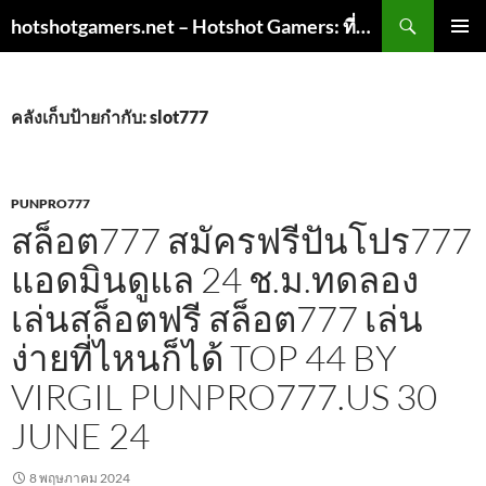
ค้นหา
hotshotgamers.net – Hotshot Gamers: ที่จะเป็นหนึ่งในนักเล่นเกมที่เหนือชั้น
ข้าม
เมนูหลัก
ไป
ยัง
เนื้อหา
คลังเก็บป้ายกำกับ: slot777
PUNPRO777
สล็อต777 สมัครฟรีปันโปร777
แอดมินดูแล 24 ช.ม.ทดลอง
เล่นสล็อตฟรี สล็อต777 เล่น
ง่ายที่ไหนก็ได้ TOP 44 BY
VIRGIL PUNPRO777.US 30
JUNE 24
8 พฤษภาคม 2024