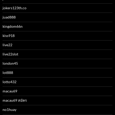
jokers123th.co
juad888
kingdom66n
kiss918
live22
live22slot
london45
lot888
lotto432
macau69
macau69 สมัคร
no1huay