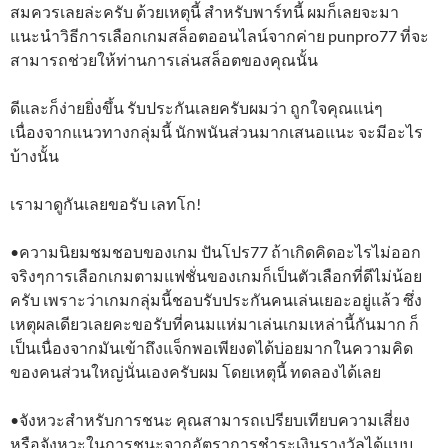
สมควรเลยล่ะครับ ด้วยเหตุนี้ สำหรับพาร์ทนี้ ผมก็เลยจะมา
แนะนำวิธีการเลือกเกมสล็อตออนไลน์จากค่าย punpro77 ที่จะ
สามารถช่วยให้ท่านการเล่นสล็อตของคุณนั้น
ดีและก็ง่ายยิ่งขึ้น รับประกันเลยครับผมว่า ถูกใจคุณแน่ๆ
เนื่องจากแนวทางกลุ่มนี้ นักพนันส่วนมากเสนอแนะ จะมีอะไร
บ้างนั้น
เรามาดูกันเลยขอรับ เลทโก!
•ความนิยมชมชอบของเกม ปันโปร77 ถ้าเกิดคิดอะไรไม่ออก
จริงๆการเลือกเกมตามแฟชั่นของเกมก็เป็นตัวเลือกที่ดีไม่น้อย
ครับ เพราะว่าเกมกลุ่มนี้ชอบรับประกันคนเล่นเยอะอยู่แล้ว ซึ่ง
เหตุผลเดียวเลยคะขอรับที่คนมแห่มาเล่นเกมเหล่านี้กันมาก ก็
เป็นเนื่องจากมันเข้าถึงแจ็กพอเพียงตได้บ่อยมากในความคิด
ของคนส่วนใหญ่นั่นเองครับผม โดยเหตุนี้ ทดลองได้เลย
•จังหวะสำหรับการชนะ คุณสามารถเปรียบเทียบความเสี่ยง
หรือจังหวะในการชนะจากอัตราการชำระเงินรางวัลได้แบบ