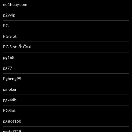
no1huay.com
p2vvip
PG
PG Slot
PG Slot เว็บใหม่
pg168
pg77
Pgheng99
pgjoker
pgk44b
PGSlot
pgslot168
pgslot718