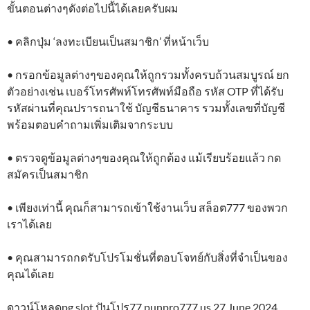
ขั้นตอนต่างๆดังต่อไปนี้ได้เลยครับผม
• คลิกปุ่ม ‘ลงทะเบียนเป็นสมาชิก’ ที่หน้าเว็บ
• กรอกข้อมูลต่างๆของคุณให้ถูกรวมทั้งครบถ้วนสมบูรณ์ ยก
ตัวอย่างเช่น เบอร์โทรศัพท์โทรศัพท์มือถือ รหัส OTP ที่ได้รับ
รหัสผ่านที่คุณปรารถนาใช้ บัญชีธนาคาร รวมทั้งเลขที่บัญชี
พร้อมตอบคำถามเพิ่มเติมจากระบบ
• ตรวจดูข้อมูลต่างๆของคุณให้ถูกต้อง แม้เรียบร้อยแล้ว กด
สมัครเป็นสมาชิก
• เพียงเท่านี้ คุณก็สามารถเข้าใช้งานเว็บ สล็อต777 ของพวก
เราได้เลย
• คุณสามารถกดรับโปรโมชั่นที่ตอบโจทย์กับสิ่งที่จำเป็นของ
คุณได้เลย
ดาวน์โหลดpg slot ปันโปร77 punpro777.us 27 June 2024