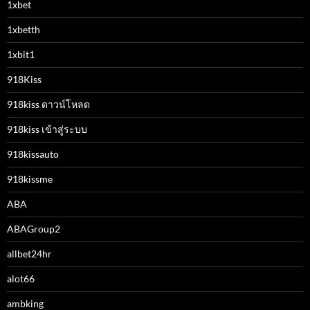
1xbet
1xbetth
1xbit1
918Kiss
918kiss ดาวน์โหลด
918kiss เข้าสู่ระบบ
918kissauto
918kissme
ABA
ABAGroup2
allbet24hr
alot66
ambking