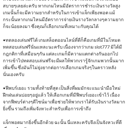
สบายๆเลยล่ะครับ หากเกมไหนมีอัตราการชำระเงินรางวัลสูง
เกมนั้นก็จะมีความยากสำหรับในการเข้าแจ็กเพียงพอต แม้
กระนั้นหากเกมไหนมีอัตราการจ่ายเงินรางวัลกลางๆความยาก
ก็จะน้อยลงมา ซึ่งคุณก็เลือกเกมที่เหมาะกับคุณได้
•ทดลองเล่นฟรีได้ เกมสล็อตออนไลน์ที่ดีก็คือเกมที่มีในโหมด
ทดสอบเล่นฟรีนั่นแหละนะครับ เนื่องจากว่าเกม slot777 มิได้มี
กฎกติกาที่เสมือนๆกัน แต่ละเกมก็มีความแตกต่างกันออกไป
การเข้าไปทดสอบเล่นฟรีจะมีผลให้พวกเรารู้จักเกมพวกนั้นมาก
เพิ่มขึ้น ซึ่งมันก็ไม่ยุ่งยากต่อการเลือกเกมจริงๆในคราวหลัง
นั่นเองครับ
•ฟีพบร์เยอะ รวมทั้งท้ายที่สุด เป็นสิ่งที่ผมมักจะแนะนำมือใหม่
ฝึกฝนเล่นบ่อยๆอยู่แล้ว ให้เลือกเกมที่มีฟีพบร์เยอะเข้าไว้ เนื่อง
จากฟีพบร์ต่างๆดีไซน์มาเพื่อช่วยให้พวกเราได้รับเงินรางวัลมาก
ยิ่งขึ้น รวมถึงเพิ่มจังหวะสำหรับเพื่อการเข้าถึง
แจ็กพอตมากยิ่งขึ้นอีกด้วย ฉะนั้น นี่แหละครับจึงเป็นจังหวะที่ดี