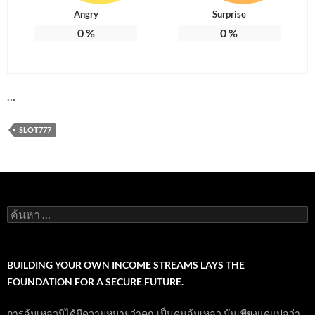
Angry
Surprise
0
%
0
%
…
SLOT777
ค้นหา
สำหรับ:
BUILDING YOUR OWN INCOME STREAMS LAYS THE
FOUNDATION FOR A SECURE FUTURE.
การล้มเหลวมิได้มีความหมายว่าคุณเป็นคนล้มเหลว มันเพียงแค่แปลว่า