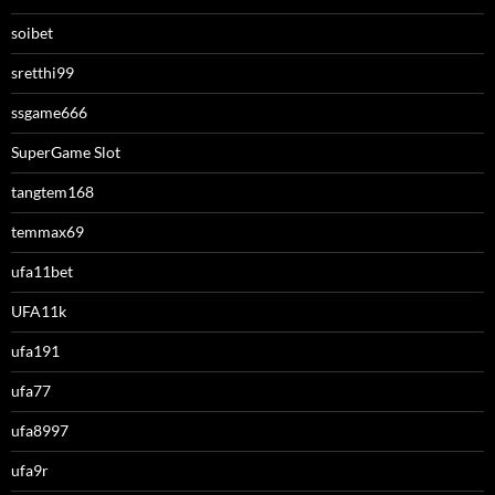
soibet
sretthi99
ssgame666
SuperGame Slot
tangtem168
temmax69
ufa11bet
UFA11k
ufa191
ufa77
ufa8997
ufa9r