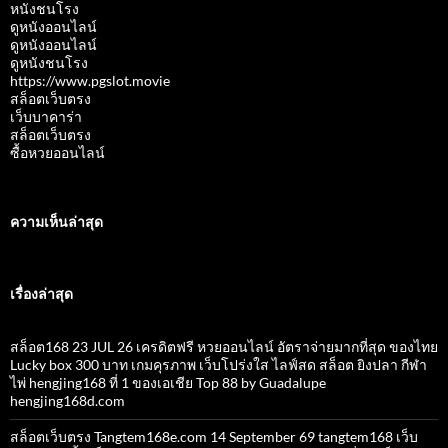
หนังชนโรง
ดูหนังออนไลน์
ดูหนังออนไลน์
ดูหนังชนโรง
https://www.pgslot.movie
สล็อตเว็บตรง
เว็บบาคาร่า
สล็อตเว็บตรง
ซื้อหวยออนไลน์
ความเห็นล่าสุด
เรื่องล่าสุด
สล็อต168 23 JUL 26 เครดิตฟรี หวยออนไลน์ อัตราจ่ายมากที่สุด ของไทย
Lucky box 300 บาท เกมคุรภาพ เว็บโปร่งใส ไลฟ์สด สล็อต ยิงปลา กีฬา
ไพ่ hengjing168 ที่ 1 ของเอเชีย Top 88 by Guadalupe
hengjing168d.com
สล็อตเว็บตรง Tangtem168e.com 14 September 69 tangtem168 เว็บ