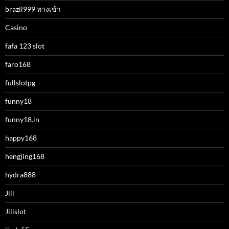
brazil999 ทางเข้า
Casino
fafa 123 slot
faro168
fullslotpg
funny18
funny18.in
happy168
hengjing168
hydra888
Jili
Jilislot