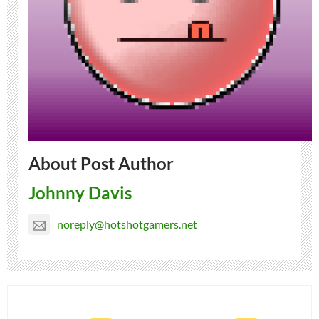
About Post Author
Johnny Davis
noreply@hotshotgamers.net