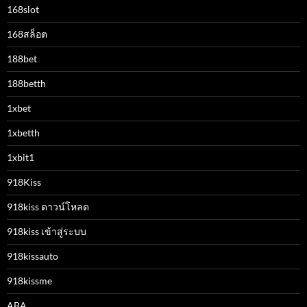
168slot
168สล็อต
188bet
188betth
1xbet
1xbetth
1xbit1
918Kiss
918kiss ดาวน์โหลด
918kiss เข้าสู่ระบบ
918kissauto
918kissme
ABA