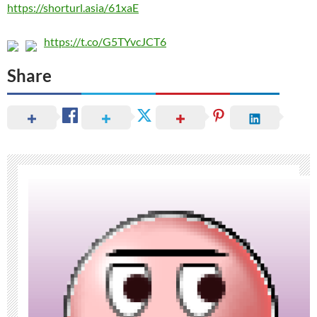
https://shorturl.asia/61xaE
https://t.co/G5TYvcJCT6
Share