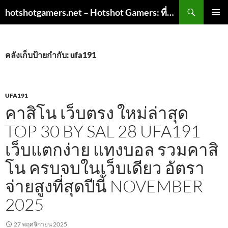
ค้นหา
hotshotgamers.net – Hotshot Gamers: ที่จะเป็นหนึ่งในนักเล่นเกมที่เหนือชั้น
ข้าม
เมนูหลัก
ไป
ยัง
เนื้อหา
คลังเก็บป้ายกำกับ: ufa191
UFA191
คาสิโน เว็บตรง ใหม่ล่าสุด
TOP 30 BY SAL 28 UFA191
เว็บแตกง่าย แทงบอล รวมคาสิ
โน ครบจบในเว็บเดียว อัตรา
จ่ายสูงที่สุดปีนี้ NOVEMBER
2025
27 พฤศจิกายน 2025