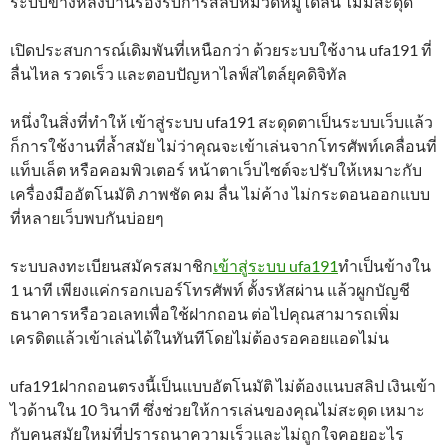
ระบบข้างหลังบ้านรองรับการสลับหมวดหมู่ได้ลื่น ไม่มีสะดุด
เปิดประสบการณ์เดิมพันที่เหนือกว่า ด้วยระบบใช้งาน ufa191 ที่
ลื่นไหล รวดเร็ว และตอบปัญหาไลฟ์สไตล์ยุคดิจิทัล
หนึ่งในสิ่งที่ทำให้ เข้าสู่ระบบ ufa191 สะดุดตาเป็นระบบเว็บแล้ว
ก็การใช้งานที่ล้ำสมัย ไม่ว่าคุณจะเข้าเล่นจากโทรศัพท์เคลื่อนที่
แท็บเล็ต หรือคอมพิวเตอร์ หน้าตาเว็บไซต์จะปรับให้เหมาะกับ
เครื่องมืออัตโนมัติ ภาพชัด คม ลื่น ไม่ค้าง ไม่กระดอนออกแบบ
ที่หลายเว็บพบกันบ่อยๆ
ระบบลงทะเบียนสมัครสมาชิก
เข้าสู่ระบบ ufa191
ทำเป็นข้างใน
1 นาที เพียงแค่กรอกเบอร์โทรศัพท์ ตั้งรหัสผ่าน แล้วผูกบัญชี
ธนาคารหรือวอเลทเพื่อใช้ฝากถอน ต่อไปคุณสามารถเพิ่ม
เครดิตแล้วเข้าเล่นได้ในทันทีโดยไม่ต้องรอคอยแอดไม่น
ufa191ฝากถอนตรงนี้เป็นแบบอัตโนมัติ ไม่ต้องแนบสลิป เงินเข้า
ไวด้านใน 10 วินาที ซึ่งช่วยให้การเล่นของคุณไม่สะดุด เหมาะ
กับคนสมัยใหม่ที่ปรารถนาความเร็วและไม่ถูกใจคอยอะไร