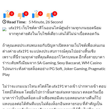
0
0
0
0
Read Time:
5 Minute, 26 Second
ufa191 เว็บไซต์คาสิโนออนไลน์ศูนย์รวมทุกเกมยอดนิยม
จากทุกค่ายดังในเว็บไซต์เดียว เล่นได้ไม่น่าเบื่อตลอดวัน
ถ้าคุณเคยประสบพบเจอกับปัญหาเปิดหลายเว็บไซต์เพื่อเล่นเกม
ต่างค่าย ufa191 จะแปลงประสบการณ์คุณไปอย่างสิ้นเชิง
เพราะที่นี่รวมทุกค่ายที่คุณคิดออกไว้ครบหมด อีกทั้งสายบาคา
ร่าระดับพรีเมียมจาก SA Gaming, Sexy Baccarat, WM Casino
ไปจนกระทั่งค่ายสล็อตอย่าง PG Soft, Joker Gaming, Pragmatic
Play
ไม่ว่าจะเกมแนวไหน สไตล์ใด ufa191 ทางเข้า ปากทางเข้า ตอบ
โจทย์ได้หมด โดยยิ่งไปกว่านั้นสายเล่นหลายแนว ตลอดวันเบื่อ
บาคาร่าไปปั่นสล็อต แล้วเพียงพอมีเตะบอลตอนกลางคืนก็ไป
แทงบอลต่อได้ทันทีแบบไม่ต้องล็อกอินหลายรอบ ที่สำคัญเป็น