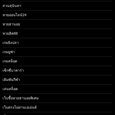
สวนสุนันทา
หวยออนไลน์24
หวยฮานอย
หวยฮิต88
เกมยิงปลา
เกมยูฟ่า
เกมสล็อต
เซ็กซี่บาคาร่า
เดิมพันกีฬา
เล่นสล็อต
เว็บซื้อหวยฮานอยพิเศษ
เว็บตรงไม่ผ่านเอเย่นต์