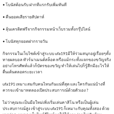
• โบนัสต้อนรับ ฝากทีแรกรับเพิ่มทันที
• คืนยอดเสียรายสัปดาห์
• ลุ้นเครดิตฟรีจากกิจกรรมหน้าเว็บรวมทั้งกรุ๊ปไลน์
• โบนัสทุกยอดฝากรายวัน
กิจกรรมในเว็บไซต์เข้าสู่ระบบ ufa191มีให้ร่วมสนุกอยู่เรื่อยๆทั้ง
ทายผลบอล ทัวร์นาเมนต์สล็อต หรือแม้กระทั้งแจกของขวัญจริง
อย่างโทรศัพท์แล้วก็บัตรของขวัญ ทำให้เล่นไปก็รู้สึกมีอะไรให้
ตื่นเต้นตลอดระยะเวลา
ufa191 เหมาะสมกับคนไหนกันแน่ที่สุด และใครกันแน่บ้างที่
ควรจะเข้ามาทดลองเปิดประสบการณ์ด้วยตัวเอง ?
ไม่ว่าคุณจะเป็นมือใหม่เพิ่งเริ่มเล่นคาสิโน หรือเป็นผู้เล่น
ประสบการณ์สูง เข้าสู่ระบบ ufa191 ก็เหมาะกับคุณทั้งสอง ด้วย