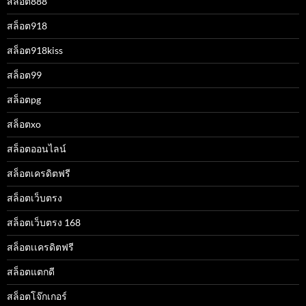
สล็อต888
สล็อต918
สล็อต918kiss
สล็อต99
สล็อตpg
สล็อตxo
สล็อตออนไลน์
สล็อตเครดิตฟรี
สล็อตเว็บตรง
สล็อตเว็บตรง 168
สล็อตเเครดิตฟรี
สล็อตแตกดี
สล็อตโจ๊กเกอร์