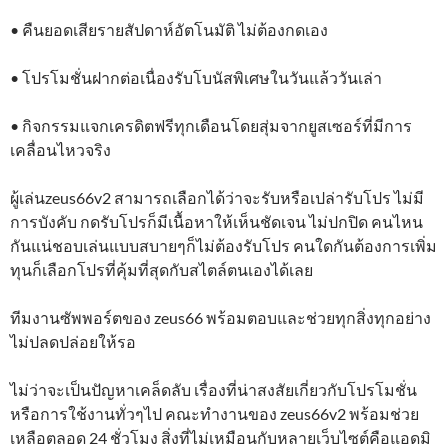
• คืนยอดเสียรายสัปดาห์อัตโนมัติ ไม่ต้องกดเอง
• โปรโมชั่นฝากต่อเนื่องรับโบนัสพิเศษในวันแล้ววันเล่า
• กิจกรรมแจกเครดิตฟรีทุกเดือนโดยสุ่มจากยูสเซอร์ที่มีการ
เคลื่อนไหวจริง
ผู้เล่นzeus66v2 สามารถเลือกได้ว่าจะรับหรือเปล่ารับโปร ไม่มี
การบังคับ กดรับโปรก็มีเนื้อหาให้เห็นชัดเจน ไม่ปกปิด คนไหน
กันแน่ชอบเล่นแบบสบายๆก็ไม่ต้องรับโปร คนใดกันต้องการเพิ่ม
ทุนก็เลือกโปรที่คุ้มที่สุดกับสไตล์ตนเองได้เลย
ทีมงานซัพพอร์ตของ zeus66 พร้อมตอบและช่วยทุกสิ่งทุกอย่าง
ไม่ปลดปล่อยให้รอ
ไม่ว่าจะเป็นปัญหาเคล็ดลับ เรื่องที่น่าสงสัยเกี่ยวกับโปรโมชั่น
หรือการใช้งานทั่วๆไป คณะทำงานของ zeus66v2 พร้อมช่วย
เหลือตลอด 24 ชั่วโมง สิ่งที่ไม่เหมือนกับหลายเว็บไซต์คือแอดมิ