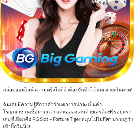
สล็อตออนไลน์ ความตรึงใจที่จำต้องบันทึกไว้ แตกง่ายเกินคาด!
ฉันเคยมีความรู้สึกว่าคำว่าแตกง่ายน่าจะเป็นคำ
โฆษณาชวนเชื่อมากกว่า แต่พอลองเล่นด้วยเครดิตฟรีรอบแรก
เกมที่เลือกคือ PG Slot – Forture Tiger หมุนไปไม่กี่ตา ปรากฏว่า
เข้าบิ๊กวินนิ่ง!